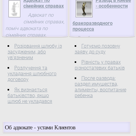
Адвокат по
Развод в Киеве
бракоразводный процесс
сімейних справах
- особенности
между супругами
Адвокат по
сімейних справах,
бракоразводного
поміч адвоката по
процесса
сімейних справах,
В публикации
розподіл майна між
рассмотрим особенности
Розірвання шлюбу із
Готуємо позовну
подружжям, складання
расторжения брака и
засудженим, або
заяву до суду
шлюбного контракту
ув'язненим
услуги, которые
Рівність у правах
предоставоляют юристы
Розлучення та
різностатевих батьків
в Киеве.
укладання шлюбного
После развода:
договору
раздел имущества,
Як визнається
алименты, воспитание
батьківство, якщо
ребенка
шлюб не укладався
Об адвокате - устами Клиентов