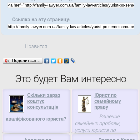
Ссылка на эту страницу:
Нравится
Поделиться…
Это будет Вам интересно
Скільки зараз
Юрист по
коштує
семейному
консультація
праву
Решение
кваліфікованого юриста?
семейных проблем,
услуги юриста по
семейным делам,