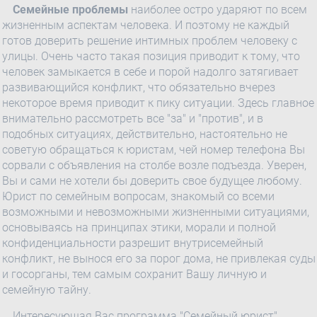
Семейные проблемы
наиболее остро ударяют по всем
жизненным аспектам человека. И поэтому не каждый
готов доверить решение интимных проблем человеку с
улицы. Очень часто такая позиция приводит к тому, что
человек замыкается в себе и порой надолго затягивает
развивающийся конфликт, что обязательно вчерез
некоторое время приводит к пику ситуации. Здесь главное
внимательно рассмотреть все "за" и "против", и в
подобных ситуациях, действительно, настоятельно не
советую обращаться к юристам, чей номер телефона Вы
сорвали с объявления на столбе возле подъезда. Уверен,
Вы и сами не хотели бы доверить свое будущее любому.
Юрист по семейным вопросам, знакомый со всеми
возможными и невозможными жизненными ситуациями,
основываясь на принципах этики, морали и полной
конфиденциальности разрешит внутрисемейный
конфликт, не вынося его за порог дома, не привлекая суды
и госорганы, тем самым сохранит Вашу личную и
семейную тайну.
Интересующая Вас программа "Семейный юрист"