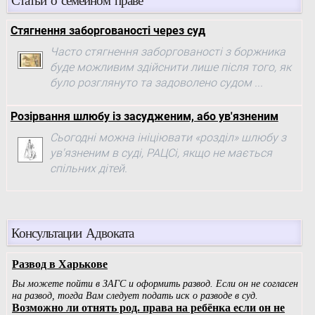
Стягнення заборгованості через суд
Часто стягнення заборгованості з боржника
буде можливим здійснити лише після того, як
було розглянуто та задоволено судом ...
Розірвання шлюбу із засудженим, або ув'язненим
Сьогодні можна ініціювати «розділ» шлюбу з
ув'язненим в суді, РАЦСі, якщо не мається
спільних дітей.
Консультации Адвоката