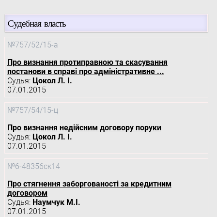
Судебная власть
№757/52/15-а
Про визнання протиправною та скасування
постанови в справі про адміністративне ...
Судья:
Цокол Л. І.
07.01.2015
№757/54/15-ц
Про визнання недійсним договору поруки
Судья:
Цокол Л. І.
07.01.2015
№6-48356ск14
Про стягнення заборгованості за кредитним
договором
Судья:
Наумчук М.І.
07.01.2015