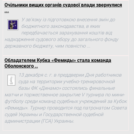
Очільники вищих органів судової влади звернулися
...
У зв’язку із підготовкою внесення змін до
бюджетного законодавства, в яких
передбачається зарахування коштів від
надходження судового збору до загального фонду
державного бюджету, чим повністю ...
Обладателем Кубка «Фемиды» стала команда
Оболонского ..
13 декабря с. г. в преддверии Дня работников
суда на территории учебно-тренировочной
базы ФК «Динамо» состоялись финальные
матчи и торжественное закрытие V турнира по мини-
футболу среди команд судебных учреждений за Кубок
«Фемиды». Турнир проводится под патронатом Совета
судей Украины и Государственной судебной
администрации (ГСА) Украины.