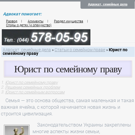
Адвокат, семейные дела
Адвокат помогает:
Развод
|
Алименты
|
Раздел имущества
|
Споры о детях (и опекунство)
Цены на услуги по семейному праву
Контакты семейного юриста
Адвокат, семейные дела
»
Статьи о семейном праве
»
Юрист по
семейному праву
Юрист по семейному праву
Юрист по семейному праву
Решение семейных проблем
Юрист по семейным вопросам
Семья — это основа общества, самая маленькая и такая
важная ячейка, с которой начинается новая жизнь и
строится цивилизация.
Законодательством Украины закреплены
многие аспекты жизни семьи,