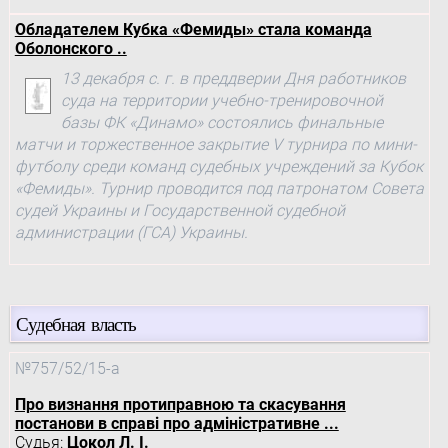
Обладателем Кубка «Фемиды» стала команда
Оболонского ..
13 декабря с. г. в преддверии Дня работников
суда на территории учебно-тренировочной
базы ФК «Динамо» состоялись финальные
матчи и торжественное закрытие V турнира по мини-
футболу среди команд судебных учреждений за Кубок
«Фемиды». Турнир проводится под патронатом Совета
судей Украины и Государственной судебной
администрации (ГСА) Украины.
Судебная власть
№757/52/15-а
Про визнання протиправною та скасування
постанови в справі про адміністративне ...
Судья:
Цокол Л. І.