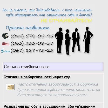
Статьи о семейном праве
Стягнення заборгованості через суд
Часто стягнення заборгованості з боржника
буде можливим здійснити лише після того, як
було розглянуто та задоволено судом ...
Розірвання шлюбу із засудженим, або ув'язненим