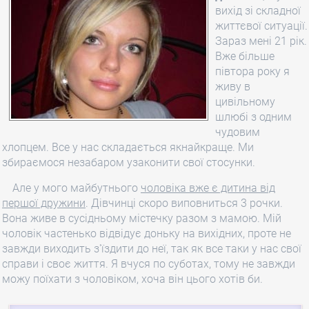
вихід зі складної
життєвої ситуації.
Зараз мені 21 рік.
Вже більше
півтора року я
живу в
цивільному
шлюбі з одним
чудовим
хлопцем. Все у нас складається якнайкраще. Ми
збираємося незабаром узаконити свої стосунки.
Але у мого майбутнього
чоловіка вже є дитина від
першої дружини
. Дівчинці скоро виповниться 3 рочки.
Вона живе в сусідньому містечку разом з мамою. Мій
чоловік частенько відвідує доньку на вихідних, проте не
завжди виходить з'їздити до неї, так як все таки у нас свої
справи і своє життя. Я вчуся по суботах, тому не завжди
можу поїхати з чоловіком, хоча він цього хотів би.