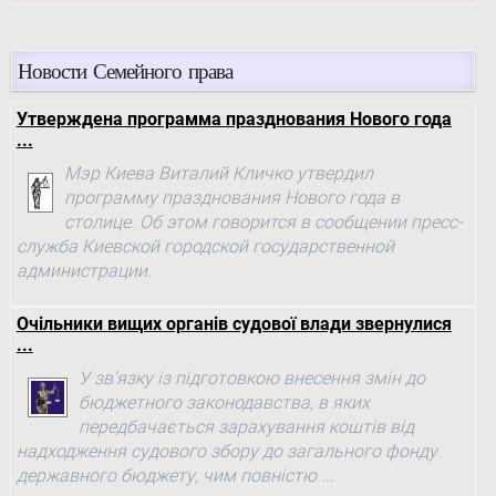
Новости Семейного права
Утверждена программа празднования Нового года
...
Мэр Киева Виталий Кличко утвердил
программу празднования Нового года в
столице. Об этом говорится в сообщении пресс-
служба Киевской городской государственной
администрации.
Очільники вищих органів судової влади звернулися
...
У зв’язку із підготовкою внесення змін до
бюджетного законодавства, в яких
передбачається зарахування коштів від
надходження судового збору до загального фонду
державного бюджету, чим повністю ...