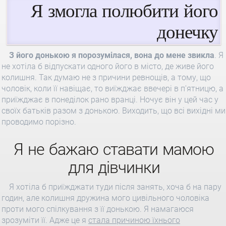
Я змогла полюбити його
донечку
З його донькою я порозумілася, вона до мене звикла
. Я
не хотіла б відпускати одного його в місто, де живе його
колишня. Так думаю не з причини ревнощів, а тому, що
чоловік, коли її навіщає, то виїжджає ввечері в п'ятницю, а
приїжджає в понеділок рано вранці. Ночує він у цей час у
своїх батьків разом з донькою. Виходить, що всі вихідні ми
проводимо порізно.
Я не бажаю ставати мамою
для дівчинки
Я хотіла б приїжджати туди після занять, хоча б на пару
годин, але колишня дружина мого цивільного чоловіка
проти мого спілкування з її донькою. Я намагаюся
зрозуміти її. Адже це я
стала причиною їхнього