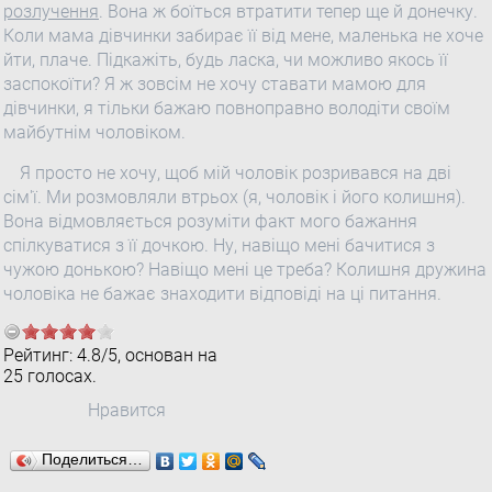
розлучення
. Вона ж боїться втратити тепер ще й донечку.
Коли мама дівчинки забирає її від мене, маленька не хоче
йти, плаче. Підкажіть, будь ласка, чи можливо якось її
заспокоїти? Я ж зовсім не хочу ставати мамою для
дівчинки, я тільки бажаю повноправно володіти своїм
майбутнім чоловіком.
Я просто не хочу, щоб мій чоловік розривався на дві
сім'ї. Ми розмовляли втрьох (я, чоловік і його колишня).
Вона відмовляється розуміти факт мого бажання
спілкуватися з її дочкою. Ну, навіщо мені бачитися з
чужою донькою? Навіщо мені це треба? Колишня дружина
чоловіка не бажає знаходити відповіді на ці питання.
Рейтинг:
4.8
/
5
, основан на
25
голосах.
Нравится
Поделиться…