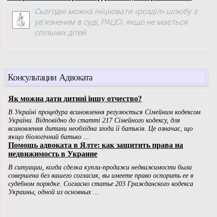
Сьогодні можна ініціювати «розділ» шлюбу з
ув'язненим в суді, РАЦСі, якщо не мається
спільних дітей.
Консультации Адвоката