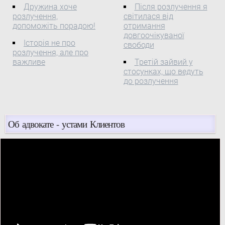
неможливо.
Дружина хоче
Після розлучення я
розлучення,
світилася від
допоможіть порадою!
отримання
довгоочікуваної
Історія не про
свободи
розлучення, але про
важливе
Третій зайвий у
стосунках, що ведуть
до розлучення
Об адвокате - устами Клиентов