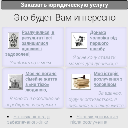
Заказать юридическую услугу
Это будет Вам интересно
Розлучилися, в
Донька
результаті всі
чоловіка від
залишилися
першого
щасливі і
шлюбу
задоволені,
Я ж не хочу ставати
Знайомство з моїм
мамою для дівчинки, я
майбутнім чоловіком
тільки прагну
Моє не погане
Моя історія
сталося на роботі.
повноправно володіти
сімейне життя
розлучення з
своїм майбутнім
з «не тією»
чоловіком
чоловіком.
людиною,
За вдачею,
В юності я особливо не
будучи оптимісткою, я
перебирала хлопцями, і
вирішила, що якщо життя
вибрала не поганого
так склалося, то значить
Чоловік пішов до
Чоловік допомагає
хлопця. Але назвати його
так і треба.
забезпеченої жінки
після розлучення!
хорошим чоловіком