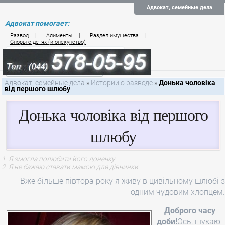
Адвокат, семейные дела
Адвокат помогает:
Развод
|
Алименты
|
Раздел имущества
|
Споры о детях (и опекунство)
Цены на услуги по семейному праву
Контакты семейного юриста
Адвокат, семейные дела
»
Истории о разводе
»
Донька чоловіка
від першого шлюбу
Донька чоловіка від першого
шлюбу
Я змогла полюбити його донечку
Я не бажаю ставати мамою для дівчинки
Вже більше півтора року я живу в цивільному шлюбі з
одним чудовим хлопцем.
Доброго часу
доби!
Ось, шукаю