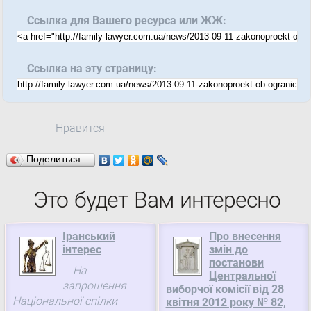
Ссылка для Вашего ресурса или ЖЖ:
Ссылка на эту страницу:
Нравится
Поделиться…
Это будет Вам интересно
Іранський
Про внесення
інтерес
змін до
постанови
На
Центральної
запрошення
виборчої комісії від 28
Національної спілки
квітня 2012 року № 82,