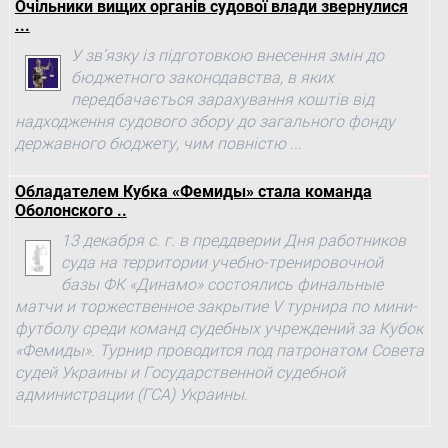
Очільники вищих органів судової влади звернулися
...
У зв’язку із підготовкою внесення змін до
бюджетного законодавства, в яких
передбачається зарахування коштів від
надходження судового збору до загального фонду
державного бюджету, чим повністю ...
Обладателем Кубка «Фемиды» стала команда
Оболонского ..
13 декабря с. г. в преддверии Дня работников
суда на территории учебно-тренировочной
базы ФК «Динамо» состоялись финальные
матчи и торжественное закрытие V турнира по мини-
футболу среди команд судебных учреждений за Кубок
«Фемиды». Турнир проводится под патронатом Совета
судей Украины и Государственной судебной
администрации (ГСА) Украины.