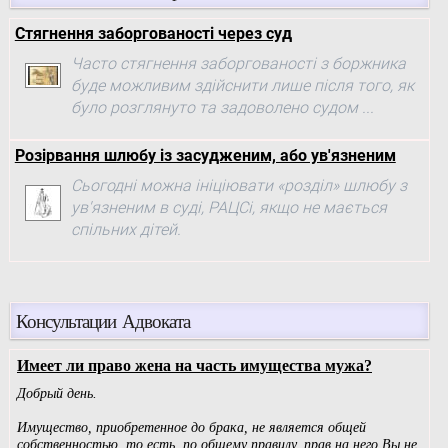
Стягнення заборгованості через суд
Часто стягнення заборгованості з боржника
буде можливим здійснити лише після того, як
було розглянуто та задоволено судом ...
Розірвання шлюбу із засудженим, або ув'язненим
Сьогодні можна ініціювати «розділ» шлюбу з
ув'язненим в суді, РАЦСі, якщо не мається
спільних дітей.
Консультации Адвоката