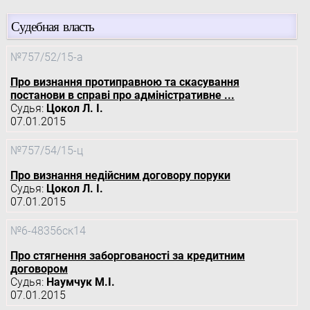
Судебная власть
№757/52/15-а
Про визнання протиправною та скасування
постанови в справі про адміністративне ...
Судья:
Цокол Л. І.
07.01.2015
№757/54/15-ц
Про визнання недійсним договору поруки
Судья:
Цокол Л. І.
07.01.2015
№6-48356ск14
Про стягнення заборгованості за кредитним
договором
Судья:
Наумчук М.І.
07.01.2015