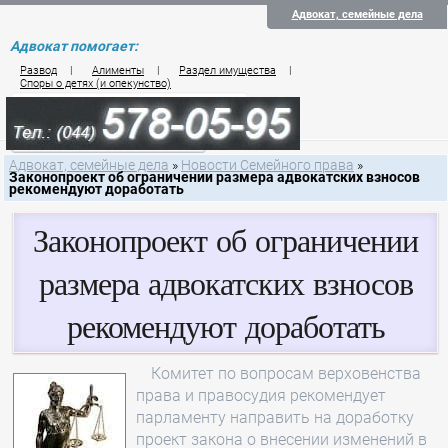
Адвокат, семейные дела
Адвокат помогает:
Развод
|
Алименты
|
Раздел имущества
|
Споры о детях (и опекунство)
Цены на услуги по семейному праву
Контакты семейного юриста
Адвокат, семейные дела
»
Новости Семейного права
»
Законопроект об ограничении размера адвокатских взносов
рекомендуют доработать
Законопроект об ограничении
размера адвокатских взносов
рекомендуют доработать
Комитет по вопросам верховенства
права и правосудия рекомендует
парламенту направить на доработку
проект закона о внесении изменений в