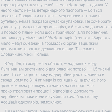
характеризує галузь учений. — Наш бджоляр — одинак. У
нього часто немає ветеринарного паспорта — боїться
податків. Продавати не вміє — мед виносить тільки в
бутельку, немає яскравої сучасної упаковки. Не хоче брати
участь у громадських організаціях, а біжить за допомогою
й порадою тільки, коли щось трапилося. Для порівняння,
наприклад, у Німеччині 99% бджолярів (хоч там збирають
мало меду) об’єднані в громадські організації, яким
допомагають органи державної влади. Так само в
Словаччині, Чехії, Польщі.
В Україні, та зокрема в області, — надлишок меду.
Луганчанам вистачило б для власних потреб 1—1,5 тисячі
тонн. Та лише цього року надвиробництво становило в
середньому по 3—4 кг меду із соняшнику на вулик. Його
цілком можна реалізувати навіть на експорт. Але
проконтролювати процес і, відповідно, допомогти
виробникам, поки вони не увійшли хоча б до складу
Асоціації бджолярів, неможливо.
Тим часом світові ринки вже заполоняють китайці. Вони