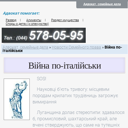
Адвокат, семейные дела
Адвокат помогает:
Развод
|
Алименты
|
Раздел имущества
|
Споры о детях (и опекунство)
Цены на услуги по семейному праву
Контакты семейного юриста
Адвокат, семейные дела
»
Новости Семейного права
»
Війна по-
італійськи
Війна по-італійськи
SOS!
Науковці б’ють тривогу: місцевим
породам крилатих трудівниць загрожує
вимирання
Луганщина долає стереотипи: здавалося
б, промисловий, шахтарський край, але
вчені стверджують, що саме на тутешніх