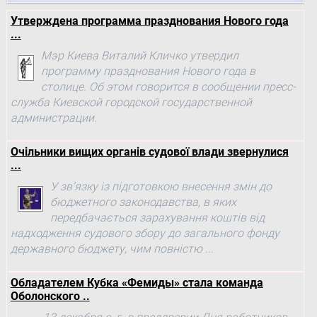
Утверждена программа празднования Нового года
...
Мэр Киева Виталий Кличко утвердил
программу празднования Нового года в
столице. Об этом говорится в сообщении пресс-
служба Киевской городской государственной
администрации.
Очільники вищих органів судової влади звернулися
...
У зв’язку із підготовкою внесення змін до
бюджетного законодавства, в яких
передбачається зарахування коштів від
надходження судового збору до загального фонду
державного бюджету, чим повністю ...
Обладателем Кубка «Фемиды» стала команда
Оболонского ..