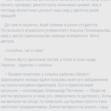
бачать наперед і демпінгують низькими цінами. Але з
погляду біологічної цінності наш мед у десятки разів
кращий!
До чаю в мішечку, який тримає в руках студентка
Луганського аграрного університету Альона Пономарьова,
мед у центрі бджільництва завжди знайдеться. Фото
автора
«
Італійка
», vai a casa!
Ринки збуту захоплює Китай, а поля й луки сходу
України... бджола-«
італійка
».
— Восени позаторік у кількох районах області
зафіксовано напади бджіл яскраво-жовтого забарвлення
на пасіки місцевих бджолярів. Сотні бджолосімей
загинули, — розповідає Олександр Папченко. — Люди не
могли зрозуміти, в чому річ, звернулися по допомогу. Коли
ми виїхали на місце, то побачили, що вулики просто-таки
обліплені помаранчевим. Взяли матеріал на аналіз, і наші