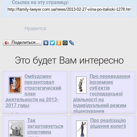
Ссылка на эту страницу:
Нравится
Поделиться…
Это будет Вам интересно
Омбудсмен
Про переведення
презентовал
іноземних
стратегический
суб'єктів
план
господарської
деятельности на 2013-
діяльності на
2017 годы
індивідуальний режим
ліцензування
В Секретариате
зовнішньоекономічної
Так
Про реалізацію
Уполномоченного
діяльності, Міністерство
загартовується
рішення колегії
Верховного Совета
економічного розвитку і
спортивна
торгівлі України
Украины по правам