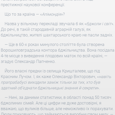
престижної наукової конференції.
Що то за країна — «
Апімондія
»?
Назва у вільному перекладі звучала б як «
бджоли і світ
».
До речі, в такій стародавній аграрній галузі, як
бджільництво, жителі шахтарського краю не пасли задніх.
— Ще в 60-х роках минулого століття була створена
Ворошиловградська контора бджільництва. Вона посідала
4-те місце з виведення плодових маток по всій країні, —
згадує Олександр Папченко.
Його власні предки із селища Кришталеве, що під
Красним Лучом. І, як каже Олександр Вікторович, «
навіть
прапрабабусі виходили заміж тільки за тих, хто був
здатний об’єднати бджільницькі знання й секрети
».
— Нині, за даними статистики, в області понад 50 тисяч
бджолиних сімей. Але ці цифри не дуже достовірні, я
вважаю, що вуликів більше, але неможливо їх порахувати.
Люди приховують, що займаються виробництвом меду, —