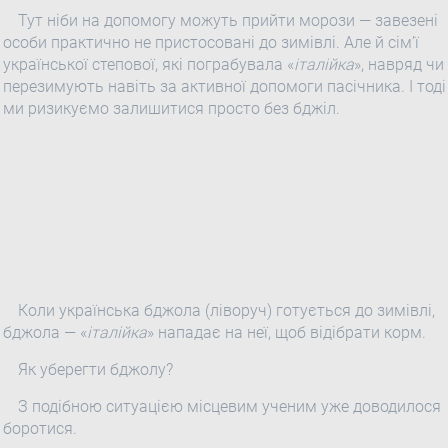
Тут ніби на допомогу можуть прийти морози — завезені
особи практично не пристосовані до зимівлі. Але й сім’ї
української степової, які пограбувала «
італійка
», навряд чи
перезимують навіть за активної допомоги пасічника. І тоді
ми ризикуємо залишитися просто без бджіл.
Коли українська бджола (ліворуч) готується до зимівлі,
бджола — «
італійка
» нападає на неї, щоб відібрати корм.
Як уберегти бджолу?
З подібною ситуацією місцевим ученим уже доводилося
боротися.