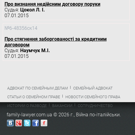
Про визнання недійсним договору поруки
Судья:
Цокол Л. І.
07.01.2015
№6-48356ск14
Про стягнення заборгованості за кредитним
договором
Судья:
Наумчук М.І.
07.01.2015
АДВОКАТ ПО СЕМЕЙНЫМ ДЕЛАМ
СЕМЕЙНЫЙ АДВОКАТ
СТАТЬИ О СЕМЕЙНОМ ПРАВЕ
НОВОСТИ СЕМЕЙНОГО ПРАВА
ИСТОРИИ О РАЗВОДЕ
ВАКАНСИИ
СОТРУДНИЧЕСТВО
family-lawyer.com.ua © 2026 г.,
Війна по-італійськи
.