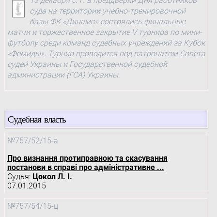
13 декабря с. г. в преддверии Дня работников
суда на территории учебно-тренировочной
базы ФК «Динамо» состоялись финальные
матчи и торжественное закрытие V турнира по мини-
футболу среди команд судебных учреждений за Кубок
«Фемиды». Турнир проводится под патронатом Совета
судей Украины и Государственной судебной
администрации (ГСА) Украины.
Судебная власть
№757/52/15-а
Про визнання протиправною та скасування
постанови в справі про адміністративне ...
Судья:
Цокол Л. І.
07.01.2015
№757/54/15-ц