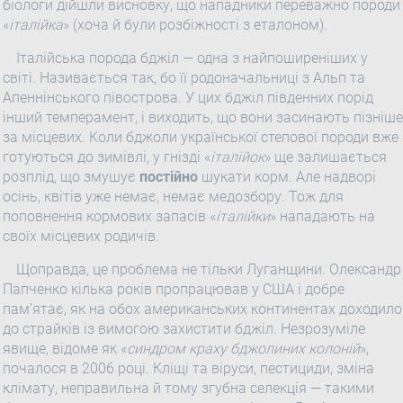
біологи дійшли висновку, що нападники переважно породи
«
італійка
» (хоча й були розбіжності з еталоном).
Італійська порода бджіл — одна з найпоширеніших у
світі. Називається так, бо її родоначальниці з Альп та
Апеннінського півострова. У цих бджіл південних порід
інший темперамент, і виходить, що вони засинають пізніше
за місцевих. Коли бджоли української степової породи вже
готуються до зимівлі, у гнізді «
італійок
» ще залишається
розплід, що змушує
постійно
шукати корм. Але надворі
осінь, квітів уже немає, немає медозбору. Тож для
поповнення кормових запасів «
італійки
» нападають на
своїх місцевих родичів.
Щоправда, це проблема не тільки Луганщини. Олександр
Папченко кілька років пропрацював у США і добре
пам’ятає, як на обох американських континентах доходило
до страйків із вимогою захистити бджіл. Незрозуміле
явище, відоме як «
синдром краху бджолиних колоній
»,
почалося в 2006 році. Кліщі та віруси, пестициди, зміна
клімату, неправильна й тому згубна селекція — такими