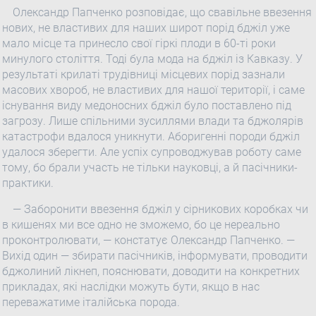
Олександр Папченко розповідає, що свавільне ввезення
нових, не властивих для наших широт порід бджіл уже
мало місце та принесло свої гіркі плоди в 60-ті роки
минулого століття. Тоді була мода на бджіл із Кавказу. У
результаті крилаті трудівниці місцевих порід зазнали
масових хвороб, не властивих для нашої території, і саме
існування виду медоносних бджіл було поставлено під
загрозу. Лише спільними зусиллями влади та бджолярів
катастрофи вдалося уникнути. Аборигенні породи бджіл
удалося зберегти. Але успіх супроводжував роботу саме
тому, бо брали участь не тільки науковці, а й пасічники-
практики.
— Заборонити ввезення бджіл у сірникових коробках чи
в кишенях ми все одно не зможемо, бо це нереально
проконтролювати, — констатує Олександр Папченко. —
Вихід один — збирати пасічників, інформувати, проводити
бджолиний лікнеп, пояснювати, доводити на конкретних
прикладах, які наслідки можуть бути, якщо в нас
переважатиме італійська порода.