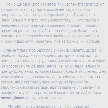
І хоч є ще один дієвий метод, як убезпечити своїх бджіл,
за допомогою штучного осіменіння маток (такий
напрямок узято Центром бджільництва Луганського
національного аграрного університету — його пасіка є
племінною з репродукції української степової породи),
одначе керівник Центру й голова Асоціації бджолярів
вважає, що передовсім самі пасічники мають повною
мірою усвідомити небезпеку, яка загрожує їхній справі.
Але не тільки про бджолярів можна сказати, що вони
одинаки. На жаль, і про вчених, які присвятили життя
вивченню крилатих трудівниць, можна сказати те ж саме.
За словами Олександра Папченка, крім Національного
центру бджільництва імені Прокоповича в Україні ніхто не
веде серйозних досліджень. А потрібен аналіз, прогноз,
органи, які б сертифікували солодкий продукт за
європейськими вимогами, відповідальне управління в
профільному міністерстві, де б компетентно займалися
потенційною
солодкою валютою.
— Потрібно мати державну програму розвитку