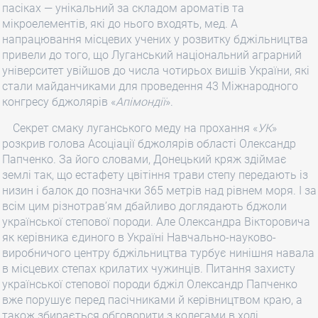
пасіках — унікальний за складом ароматів та
мікроелементів, які до нього входять, мед. А
напрацювання місцевих учених у розвитку бджільництва
привели до того, що Луганський національний аграрний
університет увійшов до числа чотирьох вишів України, які
стали майданчиками для проведення 43 Міжнародного
конгресу бджолярів «
Апімондії
».
Секрет смаку луганського меду на прохання «
УК
»
розкрив голова Асоціації бджолярів області Олександр
Папченко. За його словами, Донецький кряж здіймає
землі так, що естафету цвітіння трави степу передають із
низин і балок до позначки 365 метрів над рівнем моря. І за
всім цим різнотрав’ям дбайливо доглядають бджоли
української степової породи. Але Олександра Вікторовича
як керівника єдиного в Україні Навчально-науково-
виробничого центру бджільництва турбує нинішня навала
в місцевих степах крилатих чужинців. Питання захисту
української степової породи бджіл Олександр Папченко
вже порушує перед пасічниками й керівництвом краю, а
також збирається обговорити з колегами в ході