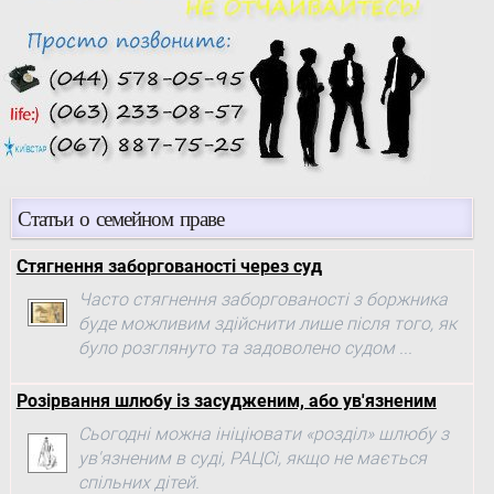
Статьи о семейном праве
Стягнення заборгованості через суд
Часто стягнення заборгованості з боржника
буде можливим здійснити лише після того, як
було розглянуто та задоволено судом ...
Розірвання шлюбу із засудженим, або ув'язненим
Сьогодні можна ініціювати «розділ» шлюбу з
ув'язненим в суді, РАЦСі, якщо не мається
спільних дітей.