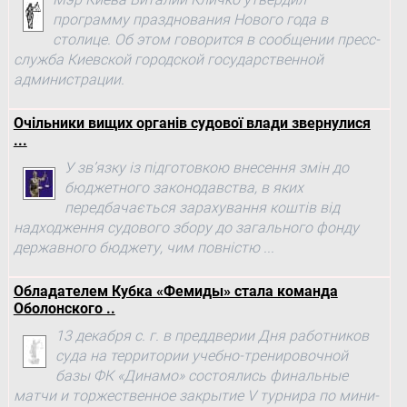
программу празднования Нового года в
столице. Об этом говорится в сообщении пресс-
служба Киевской городской государственной
администрации.
Очільники вищих органів судової влади звернулися
...
У зв’язку із підготовкою внесення змін до
бюджетного законодавства, в яких
передбачається зарахування коштів від
надходження судового збору до загального фонду
державного бюджету, чим повністю ...
Обладателем Кубка «Фемиды» стала команда
Оболонского ..
13 декабря с. г. в преддверии Дня работников
суда на территории учебно-тренировочной
базы ФК «Динамо» состоялись финальные
матчи и торжественное закрытие V турнира по мини-