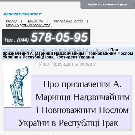
Адвокат, семейные дела
Адвокат помогает:
Развод
|
Алименты
|
Раздел имущества
|
Споры о детях (и опекунство)
Цены на услуги по семейному праву
Контакты семейного юриста
Адвокат, семейные дела
»
Новости Семейного права
»
Про
призначення А. Маринця Надзвичайним і Повноважним Послом
України в Республіці Ірак, Президент України
Указ Президента України
Про призначення А.
Маринця Надзвичайним
і Повноважним Послом
України в Республіці Ірак