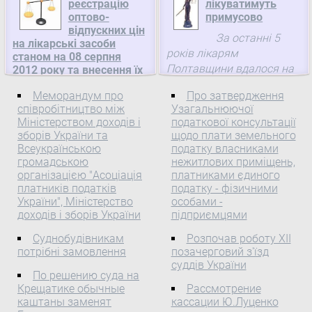
реєстрацію
лікуватимуть
Соборності та Свободи
оптово-
Зареєстровано в
примусово
України»
відпускних цін
Міністерстві юстиції
За останні 5
на лікарські засоби
22 січня 2013 року
України 13 вересня 2012
років лікарям
станом на 08 серпня
Президентом України
р. за № 1597/21909 Про
Полтавщини вдалося на
2012 року та внесення їх
Віктором Януковичем
визнання таким, що
до реєстру, Міністерство
4,5% знизити рівень
видано Указ «Про
втратив чинність, наказу
Меморандум про
Про затвердження
охорони здоров'я України
захворюваності на
відзначення державними
співробітництво між
Держкомспорту України
Узагальнюючої
туберкульоз. На 30%
Про реєстрацію
нагородами України з
Міністерством доходів і
податкової консультації
від 07.10.98 № 2007
зменшився рівень
оптово-відпускних цін на
нагоди Дня Соборності та
зборів України та
щодо плати земельного
смертності серед хворих
лікарські засоби станом
Всеукраїнською
податку власниками
Свободи України».
на цю недугу. Та все одно
громадською
нежитлових приміщень,
на 08 серпня 2012 року
організацією "Асоціація
платниками єдиного
у краї діагностують ...
та внесення їх до реєстру
платників податків
податку - фізичними
Відповідно до пункту 7
України", Міністерство
особами -
Положення про реєстр
доходів і зборів України
підприємцями
оптово-відпускних цін на
Суднобудівникам
Розпочав роботу XII
лікарські засоби і вироби
потрібні замовлення
позачерговий з'їзд
медичного призначення,
суддів України
порядок внесення до
По решению суда на
нього змін ( z1141-11 ),
Крещатике обычные
Рассмотрение
затвердженого наказом
каштаны заменят
кассации Ю.Луценко