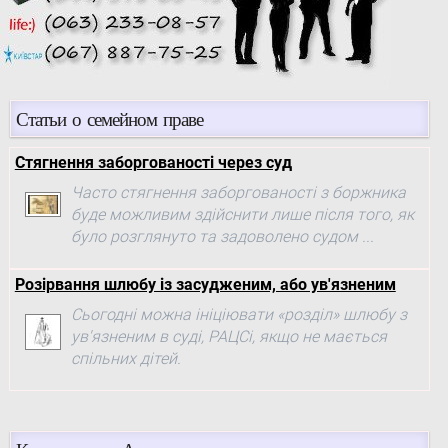
Статьи о семейном праве
Стягнення заборгованості через суд
Часто стягнення заборгованості з боржника
буде можливим здійснити лише після того, як
було розглянуто та задоволено судом ...
Розірвання шлюбу із засудженим, або ув'язненим
Сьогодні можна ініціювати «розділ» шлюбу з
ув'язненим в суді, РАЦСі, якщо не мається
спільних дітей.