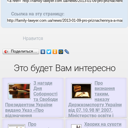
Ссылка на эту страницу:
Нравится
Поделиться…
Это будет Вам интересно
З нагоди
Про
Дня
визнання
Соборності
таким,
та Свободи
наказу
Президентом України
Держкомспорту України
видано Указ «Про
від 07.10.98 № 2007,
відзначення
Міністерство освіти і
державними нагородами
науки, молоді та спорту
Про
Хворих на сухоти
України з нагоди Дня
України