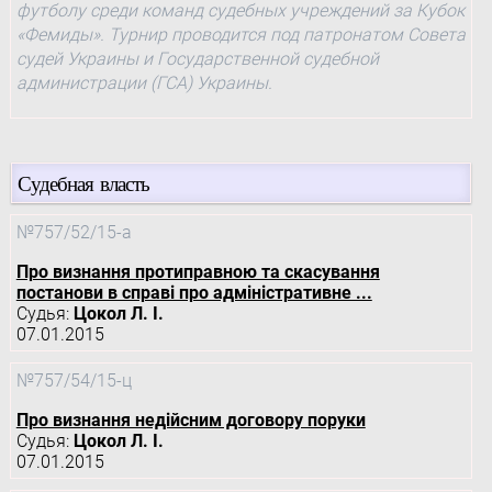
футболу среди команд судебных учреждений за Кубок
«Фемиды». Турнир проводится под патронатом Совета
судей Украины и Государственной судебной
администрации (ГСА) Украины.
Судебная власть
№757/52/15-а
Про визнання протиправною та скасування
постанови в справі про адміністративне ...
Судья:
Цокол Л. І.
07.01.2015
№757/54/15-ц
Про визнання недійсним договору поруки
Судья:
Цокол Л. І.
07.01.2015