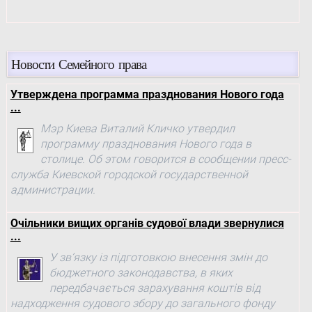
Новости Семейного права
Утверждена программа празднования Нового года
...
Мэр Киева Виталий Кличко утвердил
программу празднования Нового года в
столице. Об этом говорится в сообщении пресс-
служба Киевской городской государственной
администрации.
Очільники вищих органів судової влади звернулися
...
У зв’язку із підготовкою внесення змін до
бюджетного законодавства, в яких
передбачається зарахування коштів від
надходження судового збору до загального фонду