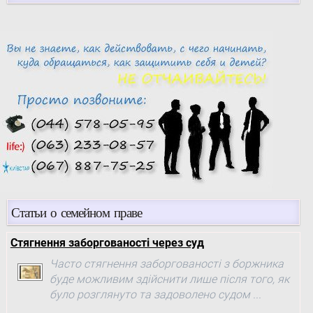
Статьи о семейном праве
Стягнення заборгованості через суд
Часто стягнення заборгованості з боржника
буде можливим здійснити лише після того, як
було розглянуто та задоволено судом ...