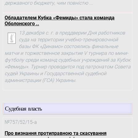
державного бюджету, чим повністю ...
Обладателем Кубка «Фемиды» стала команда
Оболонского ..
13 декабря с. г. в преддверии Дня работников
суда на территории учебно-тренировочной
базы ФК «Динамо» состоялись финальные
матчи и торжественное закрытие V турнира по мини-
футболу среди команд судебных учреждений за Кубок
«Фемиды». Турнир проводится под патронатом Совета
судей Украины и Государственной судебной
администрации (ГСА) Украины.
Судебная власть
№757/52/15-а
Про визнання протиправною та скасування