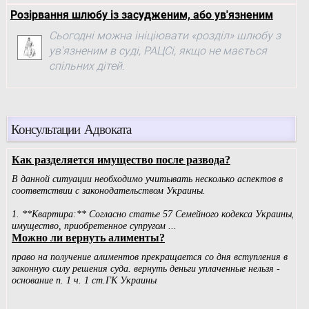
Розірвання шлюбу із засудженим, або ув'язненим
Сьогодні можна ініціювати «розділ» шлюбу з
ув'язненим в суді, РАЦСі, якщо не мається
спільних дітей.
Консультации Адвоката