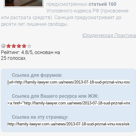
предусмотренных
статьей 160
Уголовного кодекса РФ (присвоение
или растрата средств). Санкция предусматривает до
десяти лет лишения свободы.
Юридическая Практика
Рейтинг:
4.8
/
5
, основан на
25
голосах.
Ссылка для форумов:
Ссылка для Вашего ресурса или ЖЖ:
Ссылка на эту страницу: