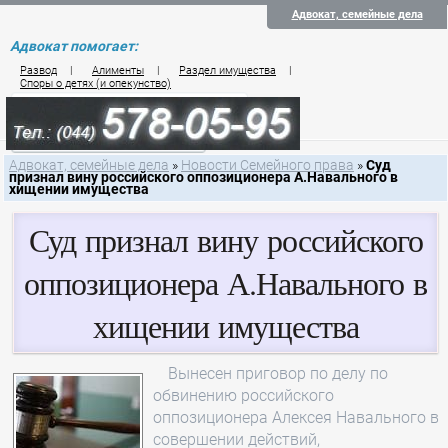
Адвокат, семейные дела
Адвокат помогает:
Развод
|
Алименты
|
Раздел имущества
|
Споры о детях (и опекунство)
Цены на услуги по семейному праву
Контакты семейного юриста
Адвокат, семейные дела
»
Новости Семейного права
»
Суд
признал вину российского оппозиционера А.Навального в
хищении имущества
Суд признал вину российского
оппозиционера А.Навального в
хищении имущества
Вынесен приговор по делу по
обвинению российского
оппозиционера Алексея Навального в
совершении действий,