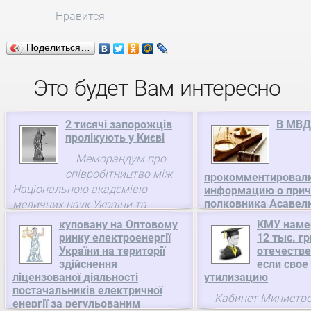
Нравится
Поделиться…
Это будет Вам интересно
2 тисячі запорожців
В МВД
пролікують у Києві
Меморандум про
співробітництво між
прокомментировал
Національною академією
информацию о прич
полковника Асавел
медичних наук України та
массовым расстрел
Запорізькою обласною
куповану на Оптовому
КМУ наме
державною адміністрацією щодо
ринку електроенергії
Заместительмини
12 тыс. г
надання високоспеціалізованої
України на території
отечестве
генералСергейЯров
здійснення
если свое
медичної допомоги населенню ...
прокомментировал
ліцензованої діяльності
утилизацию
информацию оприча
постачальників електричної
Кабинет Министро
полковника Асавелю
енергії за регульованим