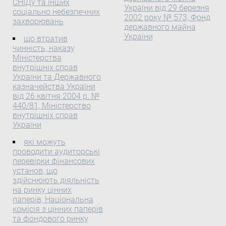
постановляє:
служби України
СНІДу та інших
"в жовтні" замінити
України від 29 березня
соціально небезпечних
фінансової та бюджетної
цифрами та словами "23
2002 року № 573, Фонд
захворювань
звітності про виконання
жовтня".
державного майна
місцевих бюджетів(
України
що втратив
v0049840-12 ),
чинність, наказу
затвердженої наказом
Міністерства
внутрішніх справ
Державної казначейської
України та Державного
служби України від 08
казначейства України
лютого 2012 року № 49, у
від 26 квітня 2004 р. №
відповідність до
440/81, Міністерство
бюджетної класифікації(
внутрішніх справ
v0011201-11 ),
України
затвердженої наказом
які можуть
Міністерства фінансів
проводити аудиторські
України від 14 січня 2011
перевірки фінансових
року № 11 (зі змінами),
установ, що
НАКАЗУЮ:
здійснюють діяльність
на ринку цінних
паперів, Національна
комісія з цінних паперів
та фондового ринку