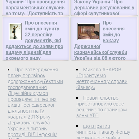
України "Про проведення
Закону України “Про
парламентських слухань
державне регулювання у
на тему: "Доступність та
сфері супутникової
якість загальної
навігації”, Кабінет
Про внесення
Про
середньої освіти: стан і
Міністрів України
змін до пункту
внесення
шляхи поліпшення",
32 переліку
Про схвалення
змін до
Верховна Рада України
документів, які
наказу
Концепції проекту Закону
додаються до заяви про
ПОСТАНОВА Верховної
Державної
України "Про державне
видачу ліцензії для
казначейської служби
Ради України Верховна
регулювання у сфері
окремого виду
України від 08 лютого
Рада України
супутникової навігації" 1.
господарської
2012 року № 49,
постановляє: 1. У пункті 1
Схвалити Концепцію
Про затвердження
Микола АЗАРОВ:
діяльності, Кабінет
Державна казначейська
Постанови Верховної
плану перевірок
проекту Закону України
«Гарантуємо
Міністрів України
служба України
Ради України від 16
додержання суб'єктами
невтручання у справи
"Про державне
Про внесення змін до
Про внесення змін до
квітня 2013 року № 190-
господарювання
бізнесу»
регулювання у сфері
пункту 32 переліку
наказу Державної
Ліцензійних умов
VII( 190-18 ) "Про
супутникової навігації",
Правительство
документів, які
казначейської служби
провадження певних
проведення
що додається.
приостановило свое
видів господарської
додаються до заяви про
України від 08 лютого
парламентських слухань
решение по границам
діяльності на IV
видачу ліцензії для
2012 року № 49 З метою
на тему: "Доступність та
зоны АТО
квартал 2013 року,
окремого виду
приведення Інструкції про
якість загальної
Державна служба
господарської діяльності
складання органами
що втратив
середньої освіти: стан і
України з питань
чинність, наказу Фонду
Кабінет Міністрів України
Державної казначейської
протидії ВІЛ-інфекції/
шляхи поліпшення" слова
державного майна