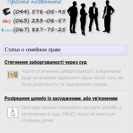
Статьи о семейном праве
Стягнення заборгованості через суд
Часто стягнення заборгованості з боржника
буде можливим здійснити лише після того, як
було розглянуто та задоволено судом ...
Розірвання шлюбу із засудженим, або ув'язненим
Сьогодні можна ініціювати «розділ» шлюбу з
ув'язненим в суді, РАЦСі, якщо не мається
спільних дітей.