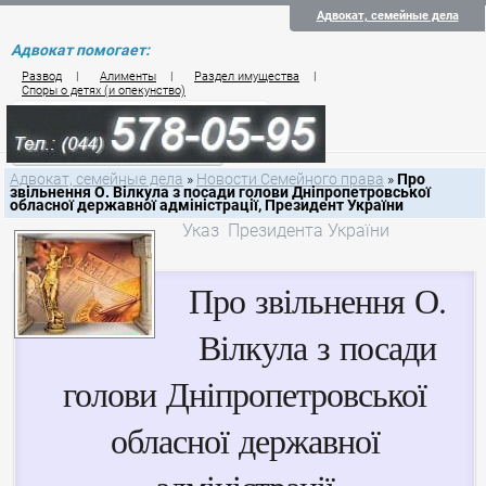
Адвокат, семейные дела
Адвокат помогает:
Развод
|
Алименты
|
Раздел имущества
|
Споры о детях (и опекунство)
Цены на услуги по семейному праву
Контакты семейного юриста
Адвокат, семейные дела
»
Новости Семейного права
»
Про
звільнення О. Вілкула з посади голови Дніпропетровської
обласної державної адміністрації, Президент України
Указ Президента України
Про звільнення О.
Вілкула з посади
голови Дніпропетровської
обласної державної