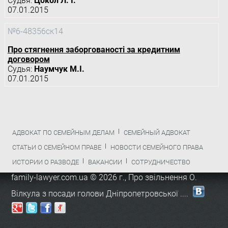
Судья:
Цокол Л. І.
07.01.2015
№6-48356ск14
Про стягнення заборгованості за кредитним
договором
Судья:
Наумчук М.І.
07.01.2015
АДВОКАТ ПО СЕМЕЙНЫМ ДЕЛАМ
СЕМЕЙНЫЙ АДВОКАТ
СТАТЬИ О СЕМЕЙНОМ ПРАВЕ
НОВОСТИ СЕМЕЙНОГО ПРАВА
ИСТОРИИ О РАЗВОДЕ
ВАКАНСИИ
СОТРУДНИЧЕСТВО
family-lawyer.com.ua © 2026 г.,
Про звільнення О.
Вілкула з посади голови Дніпропетровської ...
.