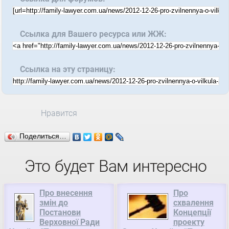
Ссылка для Вашего ресурса или ЖЖ:
Ссылка на эту страницу:
Нравится
Поделиться…
Это будет Вам интересно
Про внесення
Про
змін до
схвалення
Постанови
Концепції
Верховної Ради
проекту