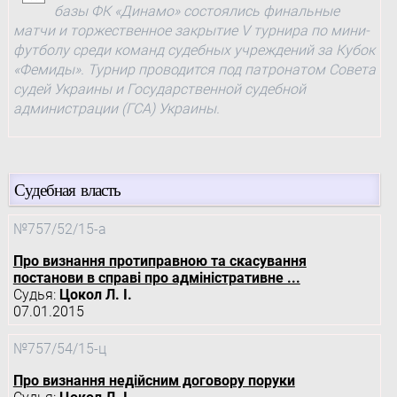
базы ФК «Динамо» состоялись финальные
матчи и торжественное закрытие V турнира по мини-
футболу среди команд судебных учреждений за Кубок
«Фемиды». Турнир проводится под патронатом Совета
судей Украины и Государственной судебной
администрации (ГСА) Украины.
Судебная власть
№757/52/15-а
Про визнання протиправною та скасування
постанови в справі про адміністративне ...
Судья:
Цокол Л. І.
07.01.2015
№757/54/15-ц
Про визнання недійсним договору поруки