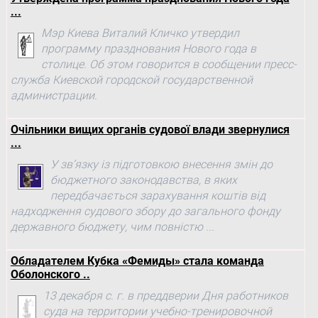
...
Мэр Киева Виталий Кличко утвердил
программу празднования Нового года в
столице. Об этом говорится в сообщении пресс-
служба Киевской городской государственной
администрации.
Очільники вищих органів судової влади звернулися
...
У зв’язку із підготовкою внесення змін до
бюджетного законодавства, в яких
передбачається зарахування коштів від
надходження судового збору до загального фонду
державного бюджету, чим повністю ...
Обладателем Кубка «Фемиды» стала команда
Оболонского ..
13 декабря с. г. в преддверии Дня работников
суда на территории учебно-тренировочной