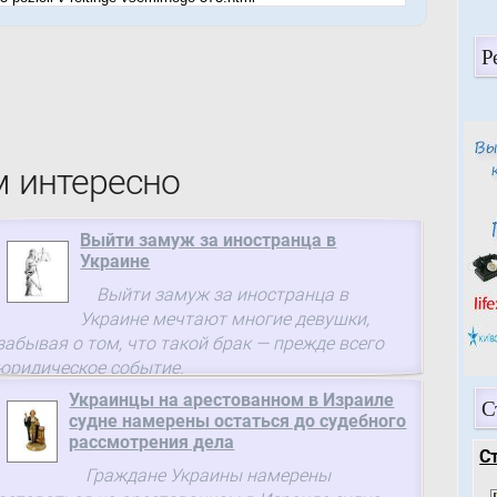
Р
м интересно
Выйти замуж за иностранца в
Украине
Выйти замуж за иностранца в
Украине мечтают многие девушки,
забывая о том, что такой брак — прежде всего
юридическое событие.
Украинцы на арестованном в Израиле
С
судне намерены остаться до судебного
рассмотрения дела
С
Граждане Украины намерены