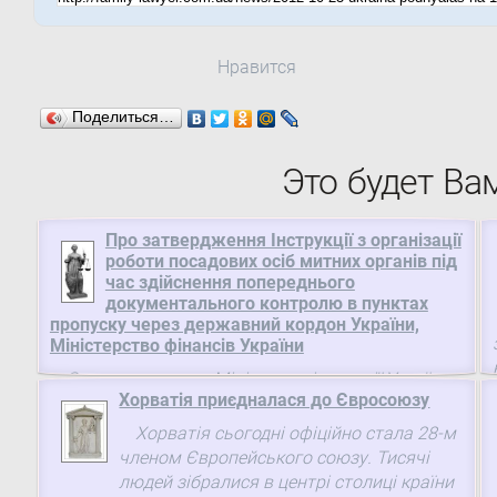
Нравится
Поделиться…
Это будет Ва
Про затвердження Інструкції з організації
роботи посадових осіб митних органів під
час здійснення попереднього
документального контролю в пунктах
пропуску через державний кордон України,
Міністерство фінансів України
Зареєстровано в Міністерстві юстиції України
Хорватія приєдналася до Євросоюзу
22 лютого 2013 р. за № 312/22844 Про
затвердження Інструкції з організації роботи
Хорватія сьогодні офіційно стала 28-м
посадових осіб митних органів під час
членом Європейського союзу. Тисячі
здійснення попереднього документального
людей зібралися в центрі столиці країни