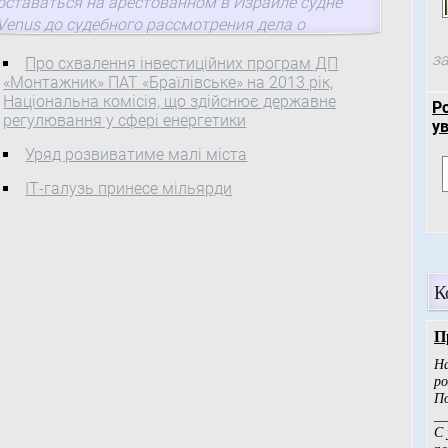
оставаться на арестованном в Израиле судне
Venus до судебного рассмотрения дела о
задолженностях по зарплате. Об этом в ходе
за
Про схвалення інвестиційних програм ДП
брифинга сообщил пресс-секретарь
«Монтажник» ПАТ «Браїлівське» на 2013 рік,
Министерства ...
Національна комісія, що здійснює державне
Р
регулювання у сфері енергетики
у
Уряд розвиватиме малі міста
ІТ-галузь принесе мільярди
К