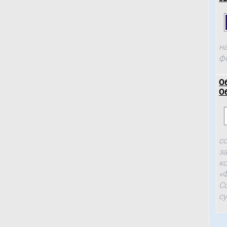
н
ф
О
О
с
з
к
«
С
с