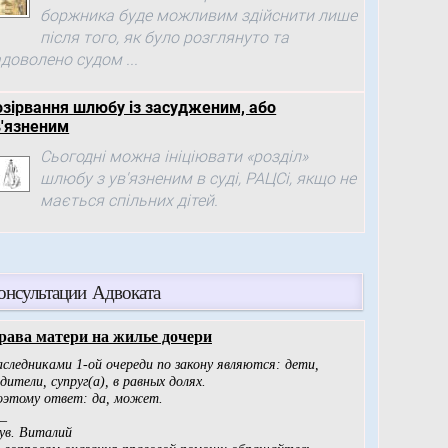
боржника буде можливим здійснити лише
після того, як було розглянуто та
доволено судом ...
озірвання шлюбу із засудженим, або
в'язненим
Сьогодні можна ініціювати «розділ»
шлюбу з ув'язненим в суді, РАЦСі, якщо не
мається спільних дітей.
онсультации Адвоката