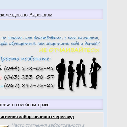
екомендовано Адвокатом
татьи о семейном праве
тягнення заборгованості через суд
Часто стягнення заборгованості з