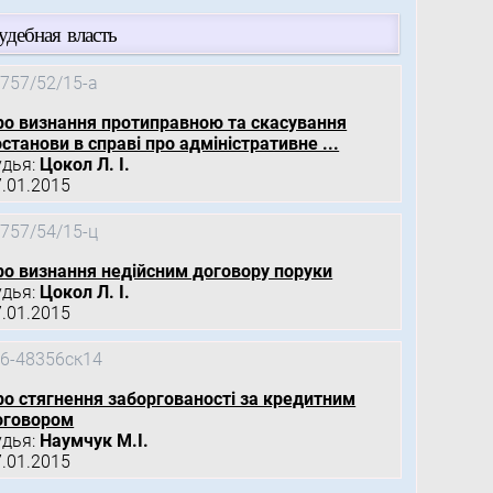
удебная власть
757/52/15-а
ро визнання протиправною та скасування
станови в справі про адміністративне ...
удья:
Цокол Л. І.
7.01.2015
757/54/15-ц
ро визнання недійсним договору поруки
удья:
Цокол Л. І.
7.01.2015
6-48356ск14
ро стягнення заборгованості за кредитним
оговором
удья:
Наумчук М.І.
7.01.2015