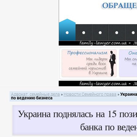
Адвокат, семейные дела
»
Новости Семейного права
»
Украина
по ведению бизнеса
Украина поднялась на 15 поз
банка по веде