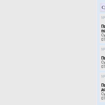
С
№
П
по
С
0
№
П
С
0
№
П
д
С
0