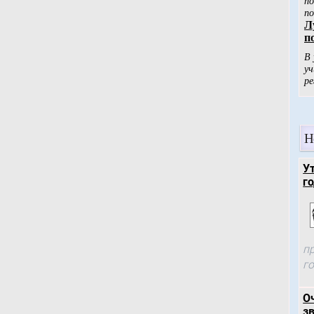
Н
У
го
п
г
О
зв