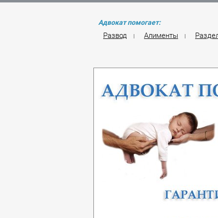
Адвокат помогает:
Развод
Алименты
Разде
|
|