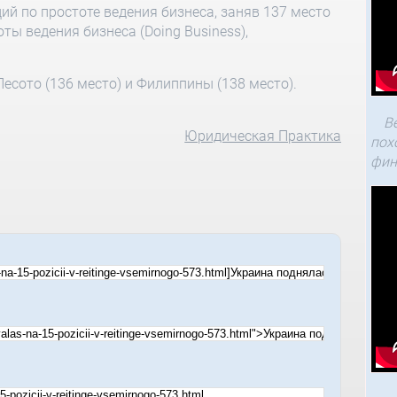
ций по простоте ведения бизнеса, заняв 137 место
ты ведения бизнеса (Doing Business),
есото (136 место) и Филиппины (138 место).
В
Юридическая Практика
пох
фин