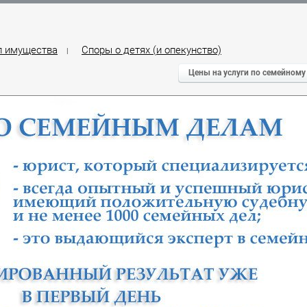
л имущества
Споры о детях (и опекунство)
|
Цены на услуги по семейному