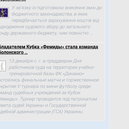
У зв’язку із підготовкою внесення змін до
бюджетного законодавства, в яких
передбачається зарахування коштів від
адходження судового збору до загального
онду державного бюджету, чим повністю ...
бладателем Кубка «Фемиды» стала команда
болонского ..
13 декабря с. г. в преддверии Дня
работников суда на территории учебно-
тренировочной базы ФК «Динамо»
остоялись финальные матчи и торжественное
акрытие V турнира по мини-футболу среди
оманд судебных учреждений за Кубок
Фемиды». Турнир проводится под патронатом
овета судей Украины и Государственной
удебной администрации (ГСА) Украины.