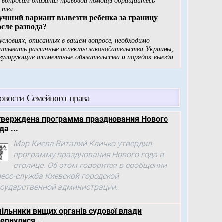
овости Семейного права
тверждена программа празднования Нового
да ...
Мэр Киева Виталий Кличко утвердил
программу празднования Нового года в
столице. Об этом говорится в сообщении
ресс-служба Киевской городской
осударственной администрации.
чільники вищих органів судової влади
ернулися ...