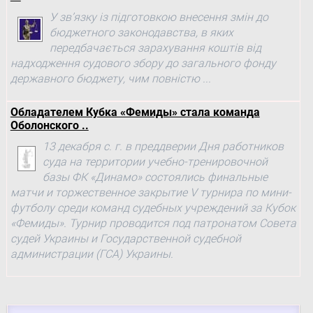
У зв’язку із підготовкою внесення змін до
бюджетного законодавства, в яких
передбачається зарахування коштів від
надходження судового збору до загального фонду
державного бюджету, чим повністю ...
Обладателем Кубка «Фемиды» стала команда
Оболонского ..
13 декабря с. г. в преддверии Дня работников
суда на территории учебно-тренировочной
базы ФК «Динамо» состоялись финальные
матчи и торжественное закрытие V турнира по мини-
футболу среди команд судебных учреждений за Кубок
«Фемиды». Турнир проводится под патронатом Совета
судей Украины и Государственной судебной
администрации (ГСА) Украины.