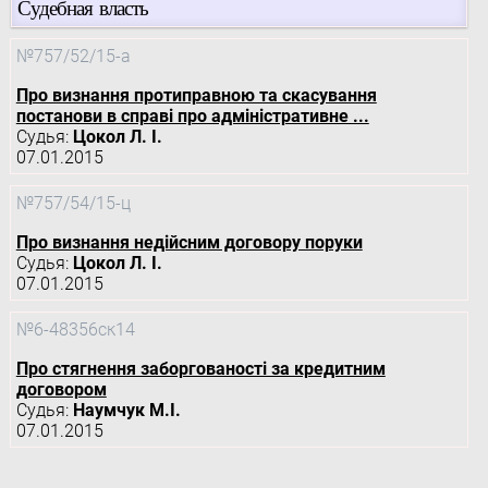
Судебная власть
№757/52/15-а
Про визнання протиправною та скасування
постанови в справі про адміністративне ...
Судья:
Цокол Л. І.
07.01.2015
№757/54/15-ц
Про визнання недійсним договору поруки
Судья:
Цокол Л. І.
07.01.2015
№6-48356ск14
Про стягнення заборгованості за кредитним
договором
Судья:
Наумчук М.І.
07.01.2015