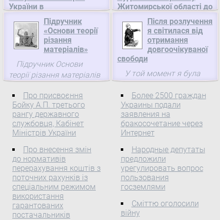
України в
Житомирської області до
загальнодержавному
категорії міст районного
Підручник
Після розлучення
багатомандатному
значення, Верховна Рада
«Основи теорії
я світилася від
виборчому окрузі,
України
різання
отримання
Центральна виборча
матеріалів»
ПОСТАНОВА Верховної
довгоочікуваної
комісія
свободи
Ради України Верховна
Підручник Основи
Про реєстрацію
Рада України
У той момент я була
теорії різання матеріалів
уповноважених осіб
постановляє: Віднести
вагітною. Розлучення
(автори: М. П. Мазур, Ю.
Комуністичної партії
селище міського типу
вийшло оформити тільки
Про присвоєння
Более 2500 граждан
М. Внуков, В. Л. Добоскок,
України в
Чуднів Чуднівського
Бойку А.П. третього
Украины подали
влітку. Чоловік іноді
В. О. Залога, Ю. К.
загальнодержавному
рангу державного
району Житомирської
заявления на
приходив до мене.
Новосьолов, Ф. Я. Якубов)
багатомандатному
службовця, Кабінет
бракосочетание через
області до категорії міст
Вченою радою
виборчому окрузі До
Міністрів України
Интернет
районного значення.
Сумського державного
Центральної виборчої
Про внесення змін
Народные депутаты
університету висунуто ...
комісії 6 серпня 2012
до нормативів
предложили
року надійшла заява
перерахування коштів з
урегулировать вопрос
Комуністичної партії
поточних рахунків із
пользования
України разом з іншими
спеціальним режимом
госземлями
використання
документами щодо
Сміттю оголосили
гарантованих
реєстрації
війну
постачальників
уповноважених осіб у