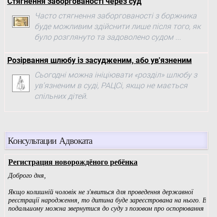
Стягнення заборгованості через суд
Часто стягнення заборгованості з боржника
буде можливим здійснити лише після того, як
було розглянуто та задоволено судом ...
Розірвання шлюбу із засудженим, або ув'язненим
Сьогодні можна ініціювати «розділ» шлюбу з
ув'язненим в суді, РАЦСі, якщо не мається
спільних дітей.
Консультации Адвоката