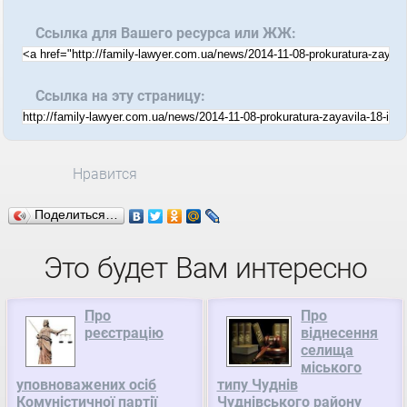
Ссылка для Вашего ресурса или ЖЖ:
Ссылка на эту страницу:
Нравится
Поделиться…
Это будет Вам интересно
Про
Про
реєстрацію
віднесення
селища
міського
уповноважених осіб
типу Чуднів
Комуністичної партії
Чуднівського району