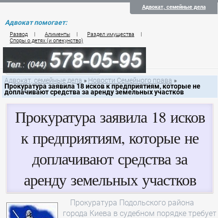
Адвокат, семейные дела
Адвокат помогает:
Развод
|
Алименты
|
Раздел имущества
|
Споры о детях (и опекунство)
Цены на услуги по семейному праву
Контакты семейного юриста
Адвокат, семейные дела
»
Новости Семейного права
»
Прокуратура заявила 18 исков к предприятиям, которые не
доплачивают средства за аренду земельных участков
Прокуратура заявила 18 исков
к предприятиям, которые не
доплачивают средства за
аренду земельных участков
Прокуратура Подольского района
города Киева в судебном порядке требует