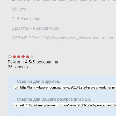
Міністр
О. В. Клименко
{Додаток не наводиться}
WEB MD Office "
НПО Поверхность
", www.master-d.com
Рейтинг:
4.5
/
5
, основан на
25
голосах.
Ссылка для форумов:
Ссылка для Вашего ресурса или ЖЖ: