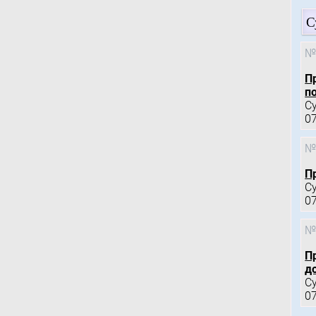
С
№
П
по
С
0
№
П
С
0
№
П
д
С
0