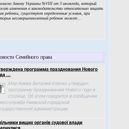
овости Семейного права
тверждена программа празднования Нового
да ...
Мэр Киева Виталий Кличко утвердил
программу празднования Нового года в
столице. Об этом говорится в сообщении
ресс-служба Киевской городской
осударственной администрации.
чільники вищих органів судової влади
ернулися ...