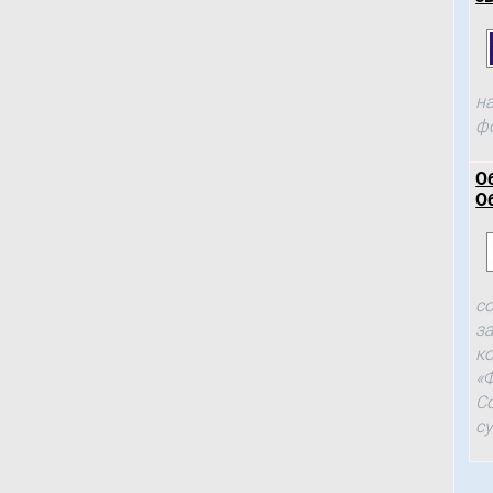
н
ф
О
О
с
з
к
«
С
с