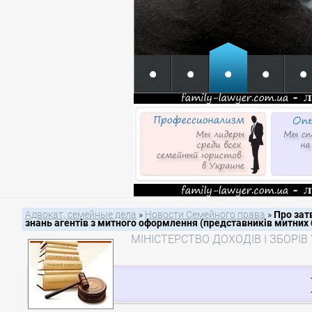
Адвокат, семейные дела
»
Новости Семейного права
»
Про зат
знань агентів з митного оформлення (представників митних бр
МІНІСТЕРСТВО ДОХОДІВ І ЗБОРІВ