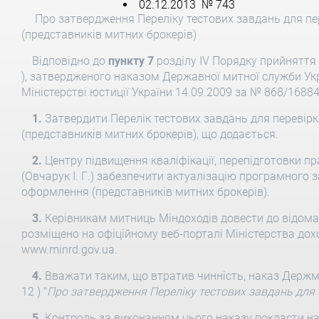
02.12.2013 № 743
Про затвердження Переліку тестових завдань для пе
(представників митних брокерів)
Відповідно до
пункту 7
розділу ІV Порядку прийняття 
), затвердженого наказом Державної митної служби Укр
Міністерстві юстиції України 14.09.2009 за № 868/168
1.
Затвердити Перелік тестових завдань для перевірк
(представників митних брокерів), що додається.
2.
Центру підвищення кваліфікації, перепідготовки пр
(Овчарук І. Г.) забезпечити актуалізацію програмного 
оформлення (представників митних брокерів).
3.
Керівникам митниць Міндоходів довести до відома 
розміщено на офіційному веб-порталі Міністерства дохо
www.mіnrd.gov.ua.
4.
Вважати таким, що втратив чинність, наказ Держми
12 ) "
Про затвердження Переліку тестових завдань для 
5.
Контроль за виконанням цього наказу покласти на