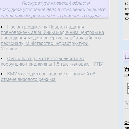
Прокуратура Киевской области
возбудила уголовное дело в отношении бывшего
начальника Бориспольского районного отдела
земельных ресурсов по признакам преступления,
Про затвердження Правил надання
предусмотренного ч. 1 ст. 364 ...
повноважень авіаційним медичним центрам на
проведення медичної сертифікації авіаційного
персоналу, Міністерство інфраструктури
України
Н
С начала года к ответственности за
коррупцию привлечены 1,5 тыс. человек, – ГПУ
У
КМУ утвердил соглашение с Панамой об
го
отмене визового режима
п
г
О
зв