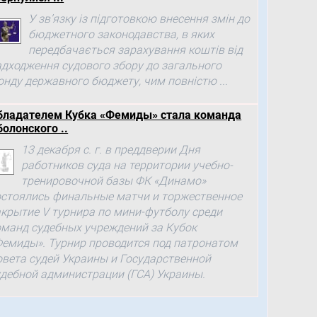
У зв’язку із підготовкою внесення змін до
бюджетного законодавства, в яких
передбачається зарахування коштів від
адходження судового збору до загального
онду державного бюджету, чим повністю ...
бладателем Кубка «Фемиды» стала команда
болонского ..
13 декабря с. г. в преддверии Дня
работников суда на территории учебно-
тренировочной базы ФК «Динамо»
остоялись финальные матчи и торжественное
акрытие V турнира по мини-футболу среди
оманд судебных учреждений за Кубок
Фемиды». Турнир проводится под патронатом
овета судей Украины и Государственной
удебной администрации (ГСА) Украины.