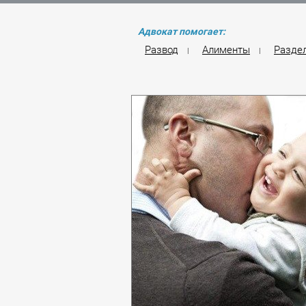
Адвокат помогает:
Развод
Алименты
Разде
|
|