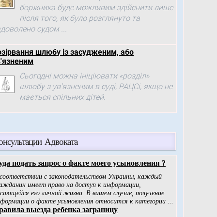
боржника буде можливим здійснити лише
після того, як було розглянуто та
доволено судом ...
озірвання шлюбу із засудженим, або
в'язненим
Сьогодні можна ініціювати «розділ»
шлюбу з ув'язненим в суді, РАЦСі, якщо не
мається спільних дітей.
онсультации Адвоката