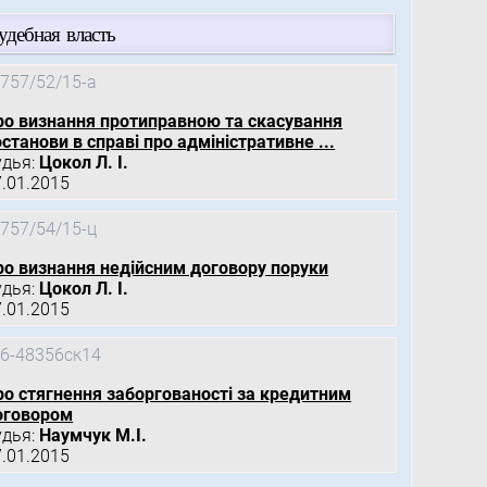
удебная власть
757/52/15-а
ро визнання протиправною та скасування
станови в справі про адміністративне ...
удья:
Цокол Л. І.
7.01.2015
757/54/15-ц
ро визнання недійсним договору поруки
удья:
Цокол Л. І.
7.01.2015
6-48356ск14
ро стягнення заборгованості за кредитним
оговором
удья:
Наумчук М.І.
7.01.2015