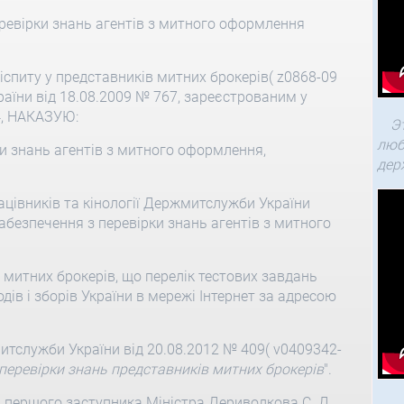
ревірки знань агентів з митного оформлення
іспиту у представників митних брокерів( z0868-09
аїни вiд 18.08.2009 № 767, зареєстрованим у
84, НАКАЗУЮ:
Э
люб
и знань агентів з митного оформлення,
дер
ацівників та кінології Держмитслужби України
забезпечення з перевірки знань агентів з митного
митних брокерів, що перелік тестових завдань
дів і зборів України в мережі Інтернет за адресою
тслужби України вiд 20.08.2012 № 409( v0409342-
перевірки знань представників митних брокерів
".
 першого заступника Міністра Дериволкова С. Д.