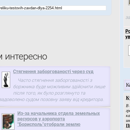
за
Р
у
м интересно
Стягнення заборгованості через суд
Часто стягнення заборгованості з
К
боржника буде можливим здійснити лише
після того, як було розглянуто та
задоволено судом позовну заяву від кредитора.
Из-за начальника отдела земельных
ресурсов у аэропорта
"Борисполь"отобрали землю