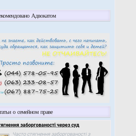
екомендовано Адвокатом
татьи о семейном праве
тягнення заборгованості через суд
Часто стягнення заборгованості з