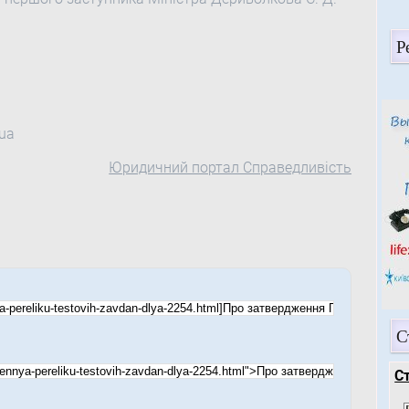
Р
.ua
Юридичний портал Справедливість
С
С