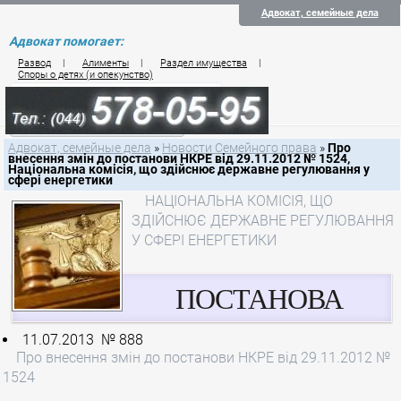
Адвокат, семейные дела
Адвокат помогает:
Развод
|
Алименты
|
Раздел имущества
|
Споры о детях (и опекунство)
Цены на услуги по семейному праву
Контакты семейного юриста
Адвокат, семейные дела
»
Новости Семейного права
»
Про
внесення змін до постанови НКРЕ від 29.11.2012 № 1524,
Національна комісія, що здійснює державне регулювання у
сфері енергетики
НАЦІОНАЛЬНА КОМІСІЯ, ЩО
ЗДІЙСНЮЄ ДЕРЖАВНЕ РЕГУЛЮВАННЯ
У СФЕРІ ЕНЕРГЕТИКИ
ПОСТАНОВА
11.07.2013 № 888
Про внесення змін до постанови НКРЕ від 29.11.2012 №
1524