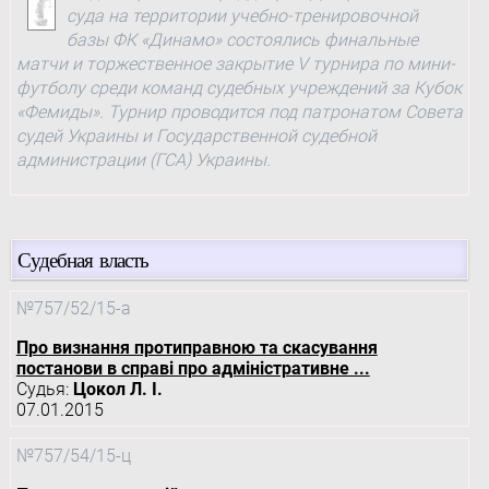
суда на территории учебно-тренировочной
базы ФК «Динамо» состоялись финальные
матчи и торжественное закрытие V турнира по мини-
футболу среди команд судебных учреждений за Кубок
«Фемиды». Турнир проводится под патронатом Совета
судей Украины и Государственной судебной
администрации (ГСА) Украины.
Судебная власть
№757/52/15-а
Про визнання протиправною та скасування
постанови в справі про адміністративне ...
Судья:
Цокол Л. І.
07.01.2015
№757/54/15-ц