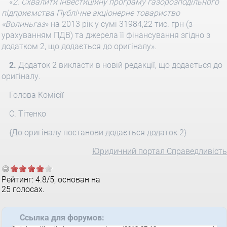
«
2. Схвалити Інвестиційну програму газорозподільного
підприємства Публічне акціонерне товариство
«Волиньгаз
» на 2013 рік у сумі 31984,22 тис. грн (з
урахуванням ПДВ) та джерела її фінансування згідно з
додатком 2, що додається до оригіналу».
2.
Додаток 2 викласти в новій редакції, що додається до
оригіналу.
Голова Комісії
С. Тітенко
{До оригіналу постанови додається додаток 2}
Юридичний портал Справедливість
Рейтинг:
4.8
/
5
, основан на
25
голосах.
Ссылка для форумов: