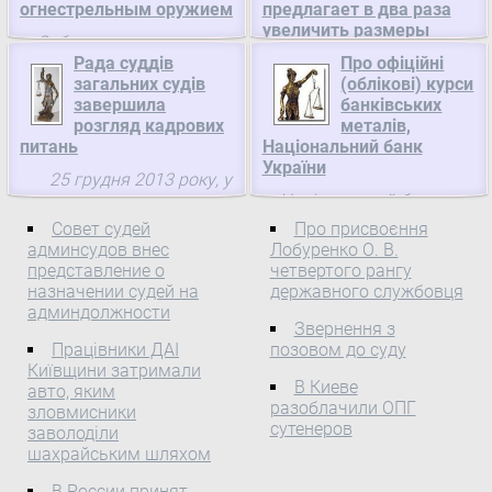
огнестрельным оружием
предлагает в два раза
увеличить размеры
События последних
судебных сборов
Рада суддів
Про офіційні
месяцев на Украине
загальних судів
Кабинет Министров
(облікові) курси
указывают на
завершила
банківських
Украины предлагает в
ненадлежащее
розгляд кадрових
металів,
два раза увеличить
обеспечение выполнения
питань
Національний банк
размеры судебных
государством
України
25 грудня 2013 року, у
сборов. Об этом
обязанностей, связанных
Національний банк
перший день чергового
говорится в
с обеспечением личной
України 17.04.2013
засідання ради суддів
Совет судей
правительственном
Про присвоєння
безопасности и
встановлює офіційні
админсудов внес
Лобуренко О. В.
загальних судів,
законопроекте «О
неприкосновенности
представление о
четвертого рангу
(облікові) курси
прийнято рішення
внесении изменений в
личности. Об ...
назначении судей на
державного службовця
банківських металів Код
рекомендувати Вищій
некоторые
админдолжности
цифровий Код літерний
раді юстиції призначити
законодательные акты
Звернення з
Кількість унцій Назва
на адміністративні
Працівники ДАІ
Украины ...
позовом до суду
Облікові курси
Київщини затримали
посади в судах ...
В Киеве
авто, яким
разоблачили ОПГ
зловмисники
сутенеров
заволоділи
шахрайським шляхом
В России принят