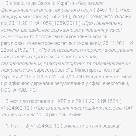
Відповідно до Законів України «
Про засади
функціонування ринку природного газу
» ( 2467-17 ), «
Про
природні монополії
»( 1682-14 ), Указу Президента України
від 23.11.2011 № 1059( 1059/2011 ) «
Про Національну
комісію, що здійснює державне регулювання у сфері
енергетики
» та постанови Національної комісії
регулювання електроенергетики України від 28.11.2011 №
2255( z1502-11 ) «
Про затвердження порядку формування
інвестиційних програм газопостачальних,
газорозподільних, газотранспортних та газозберігаючих
підприємств
», зареєстрованої в Міністерстві юстиції
України 22.12.2011 за № 1502/20240, Національна комісія,
що здійснює державне регулювання у сфері енергетики,
ПОСТАНОВЛЯЄ:
Внести до постанови НКРЕ від 29.11.2012 № 1524 (
v1524862-12 ) «
Про схвалення інвестиційних програм ПАТ
«Волиньгаз
» на 2013 рік» такі зміни:
1.
Пункт 2( v1524862-12 ) викласти в такій редакції: