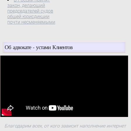
закон, делающий
председателей судов
общей юрисдикции
почти несменяемыми
Об адвокате - устами Клиентов
Благодарим всех, от кого зависит наполнение интернет