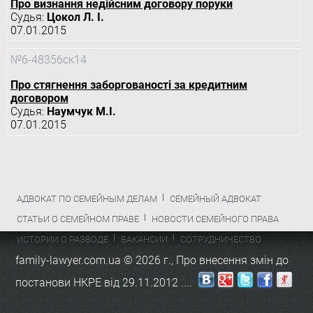
Про визнання недійсним договору поруки
Судья:
Цокол Л. І.
07.01.2015
№6-48356ск14
Про стягнення заборгованості за кредитним
договором
Судья:
Наумчук М.І.
07.01.2015
АДВОКАТ ПО СЕМЕЙНЫМ ДЕЛАМ
СЕМЕЙНЫЙ АДВОКАТ
СТАТЬИ О СЕМЕЙНОМ ПРАВЕ
НОВОСТИ СЕМЕЙНОГО ПРАВА
ИСТОРИИ О РАЗВОДЕ
ВАКАНСИИ
СОТРУДНИЧЕСТВО
family-lawyer.com.ua © 2026 г.,
Про внесення змін до
постанови НКРЕ від 29.11.2012 ...
.