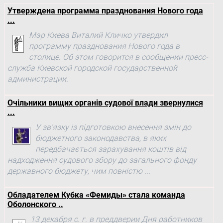
Утверждена программа празднования Нового года
...
Мэр Киева Виталий Кличко утвердил
программу празднования Нового года в
столице. Об этом говорится в сообщении пресс-
служба Киевской городской государственной
администрации.
Очільники вищих органів судової влади звернулися
...
У зв’язку із підготовкою внесення змін до
бюджетного законодавства, в яких
передбачається зарахування коштів від
надходження судового збору до загального фонду
державного бюджету, чим повністю ...
Обладателем Кубка «Фемиды» стала команда
Оболонского ..
13 декабря с. г. в преддверии Дня работников