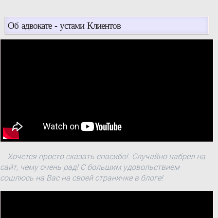
за себе", в
одномандатному
Об адвокате - устами Клиентов
виборчому окрузі № 64.
Хочется просто сказать спасибо!. Случайно набрел на
сайт, чему очень рад! С большим удовольствием
сошлюсь на Вас на своей страничке в блоге!