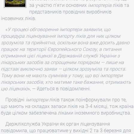
за участю п'яти основних
імпортерів
ліків та
представників провідних виробників
іноземних ліків.
«
У процесі обговорення
імпортери
заявили, що
процедура ліцензування імпорту ліків для них цілком
зрозуміла та прийнятна, оскільки вона вже досить давно
працює на території Європейського Союзу, а питання
отримання цієї ліцензії в Державній службі України з
лікарських засобів за спрощеним порядком — лише на
підставі виключно заяви — цілком зрозуміла та проста.
Тому вони не мають сумнівів у тому, що всі
імпортери
лікарських засобів, хто матиме таке бажання, отримають
цю ліцензію
», — йдеться в повідомленні.
Провідні
імпортери
ліків також поінформували про те,
що мають на складах запаси ліків на 3-4 місяці, тож країна
буде цілком забезпечена ліками іноземного виробництва.
Держлікслужба України як орган ліцензування
повідомила, що працюватиме у вихідні 2 та 3 березня для