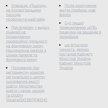
висунутого Партією "Сам
України, крім сходу,
президента страны
Операція «Пішохід»:
Після розлучення
за себе", Центральна
пошириться спекотне і в
на Кіровоградщини
Франсиско Флореса,
життя приймає нові
виборча комісія
основному сухе повітря,
проходе
фарби
сообщает Agence France-
Про відмову в
погоду визначатиме поле
профілактичний рейд
Presse. Экс-президент
реєстрації кандидата у
Суд лишил
підвищеного
является подозреваемым
Про відмову у видачі
телекомпанию «АТВ»
народні депутати України
атмосферного тиску. ...
...
ліцензій на
лицензии на вещание в
в одномандатному
провадження
телеэфире
виборчому окрузі № 64,
професійної діяльності
висунутого Партією "Сам
що втратили
на фондовому ринку,
за себе" До Центральної
чинність, деяких
Національна комісія з
постанов Кабінету
виборчої комісії 6 серпня
цінних паперів та
Міністрів України,
фондового ринку
2012 року надійшла
Кабінет Міністрів
заява Партії "Сам за
Положення про
України
себе" разом з іншими
регламентну комісію
документами щодо
регіонального центру
реєстрації кандидата у
оцінювання якості
освіти, Міністерство
народні депутати України
освіти і науки, молоді
Карповича Віктора
та спорту
Васильовича, висунутого
УкраїниЗАТВЕРДЖЕНО
30 липня 2012 року на
другому з’їзді Партії "Сам