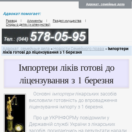
Адвокат, семейные дела
Адвокат помогает:
Развод
|
Алименты
|
Раздел имущества
|
Споры о детях (и опекунство)
Цены на услуги по семейному праву
Контакты семейного юриста
Адвокат, семейные дела
»
Новости Семейного права
»
Імпортери
ліків готові до ліцензування з 1 березня
Імпортери ліків готові до
ліцензування з 1 березня
Основні
імпортери
лікарських засобів
висловили готовність до впровадження
ліцензування імпорту з 1 березня.
Про це УКРІНФОРМу повідомили у
Державній службі України з лікарських
засобів, посилаючись на результати наради