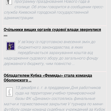
программу празднования Нового года в
столице. Об этом говорится в сообщении пресс-
служба Киевской городской государственной
администрации.
Очільники вищих органів судової влади звернулися
...
У зв’язку із підготовкою внесення змін до
бюджетного законодавства, в яких
передбачається зарахування коштів від
надходження судового збору до загального фонду
державного бюджету, чим повністю ...
Обладателем Кубка «Фемиды» стала команда
Оболонского ..
13 декабря с. г. в преддверии Дня работников
суда на территории учебно-тренировочной
базы ФК «Динамо» состоялись финальные
матчи и торжественное закрытие V турнира по мини-
футболу среди команд судебных учреждений за Кубок