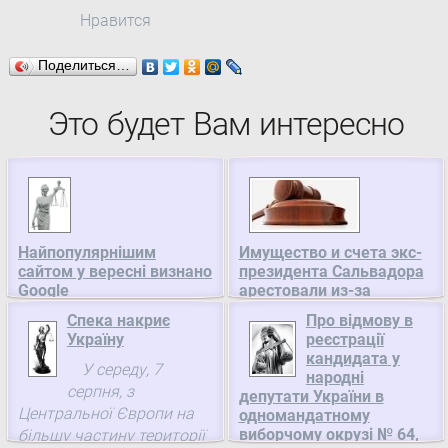
Нравится
Поделиться…
Это будет Вам интересно
Найпопулярнішим
Имущество и счета экс-
сайтом у вересні визнано
президента Сальвадора
Google
арестовали из-за
подозрений в хищении
За підсумками вересня
Спека накриє
Про відмову в
$10 млн
Україну
реєстрації
найпопулярнішим в
Генпрокуратура
кандидата у
Україні сайтом
У середу, 7
народні
Сальвадора дала
залишається Google. Про
серпня, з
депутати України в
распоряжение об аресте
це свідчить дослідження
Центральної Європи на
одномандатному
имущества и банковских
компанії InMind.
виборчому окрузі № 64,
більшу частину території
счетов бывшего