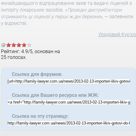
якнайшвидшого відпрацювання заяв та видачі ліцензій з
імпорту лікарських засобів. «
Провідні дистриб'ютори
отримають ці ліцензії у перші ж дні березня
», — запевнили
у відомстві.
Урядовий Кур'єр
Рейтинг:
4.9
/
5
, основан на
25
голосах.
Ссылка для форумов:
Ссылка для Вашего ресурса или ЖЖ:
Ссылка на эту страницу: