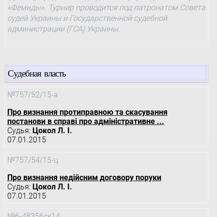
«Фемиды». Турнир проводится под патронатом Совета
судей Украины и Государственной судебной
администрации (ГСА) Украины.
Судебная власть
№757/52/15-а
Про визнання протиправною та скасування
постанови в справі про адміністративне ...
Судья:
Цокол Л. І.
07.01.2015
№757/54/15-ц
Про визнання недійсним договору поруки
Судья:
Цокол Л. І.
07.01.2015
№6-48356ск14