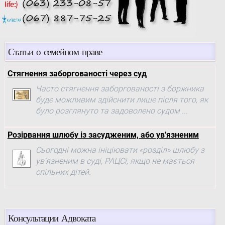
Статьи о семейном праве
Стягнення заборгованості через суд
Часто стягнення заборгованості з боржника
буде можливим здійснити лише після того, як
було розглянуто та задоволено судом ...
Розірвання шлюбу із засудженим, або ув'язненим
Сьогодні можна ініціювати «розділ» шлюбу з
ув'язненим в суді, РАЦСі, якщо не мається
спільних дітей.
Консультации Адвоката