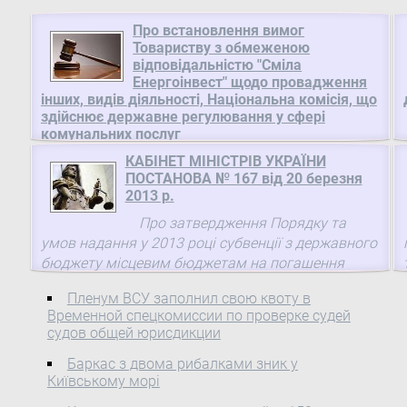
Про встановлення вимог
Товариству з обмеженою
відповідальністю "Сміла
Енергоінвест" щодо провадження
інших, видів діяльності, Національна комісія, що
здійснює державне регулювання у сфері
комунальних послуг
Про встановлення вимог Товариству з
КАБІНЕТ МІНІСТРІВ УКРАЇНИ
ПОСТАНОВА № 167 від 20 березня
обмеженою відповідальністю "Сміла
2013 р.
Енергоінвест" щодо провадження інших, крім
ліцензованих, видів діяльності
Про затвердження Порядку та
умов надання у 2013 році субвенції з державного
бюджету місцевим бюджетам на погашення
заборгованості з різниці в тарифах на теплову
Пленум ВСУ заполнил свою квоту в
енергію, послуги з централізованого ...
Временной спецкомиссии по проверке судей
судов общей юрисдикции
Баркас з двома рибалками зник у
Київському морі