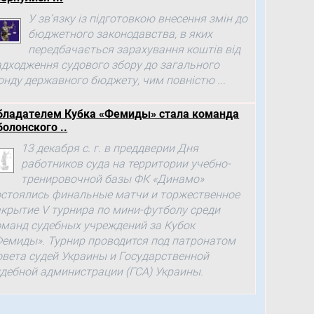
У зв’язку із підготовкою внесення змін до
бюджетного законодавства, в яких
передбачається зарахування коштів від
адходження судового збору до загального
онду державного бюджету, чим повністю ...
бладателем Кубка «Фемиды» стала команда
болонского ..
13 декабря с. г. в преддверии Дня
работников суда на территории учебно-
тренировочной базы ФК «Динамо»
остоялись финальные матчи и торжественное
акрытие V турнира по мини-футболу среди
оманд судебных учреждений за Кубок
Фемиды». Турнир проводится под патронатом
овета судей Украины и Государственной
удебной администрации (ГСА) Украины.