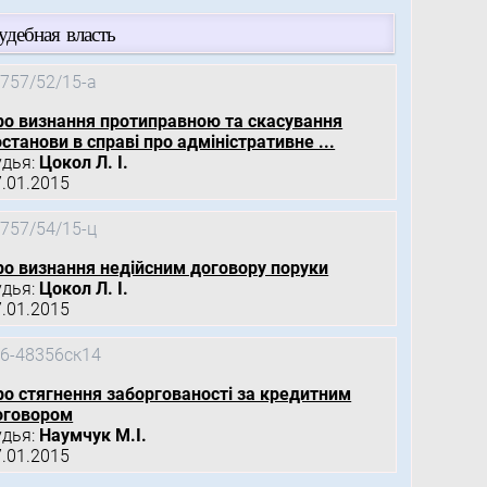
удебная власть
757/52/15-а
ро визнання протиправною та скасування
станови в справі про адміністративне ...
удья:
Цокол Л. І.
7.01.2015
757/54/15-ц
ро визнання недійсним договору поруки
удья:
Цокол Л. І.
7.01.2015
6-48356ск14
ро стягнення заборгованості за кредитним
оговором
удья:
Наумчук М.І.
7.01.2015