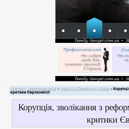
Адвокат, семейные дела
»
Новости Семейного права
»
Корупці
критики Єврокомісії
Корупція, зволікання з рефор
критики Єв