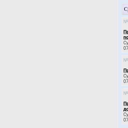
С
№
П
по
С
0
№
П
С
0
№
П
д
С
0