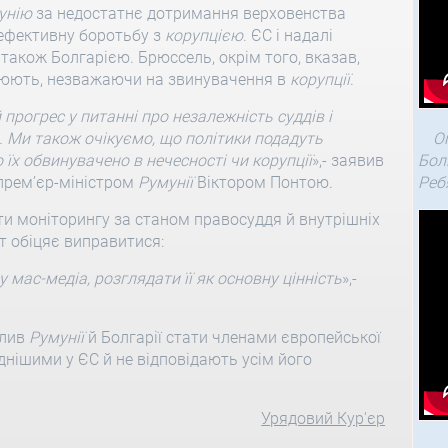
унію
за недостатнє дотримання верховенства
еефективну боротьбу з
корупцією
. ЄС і надалі
а також Болгарією. Брюссель, окрім того, вказав,
цюють, незважаючи на звинувачення в
корупції
.
рогрес у питанні про незалежність суддів і
. Ми також очікуємо, що політики подадуть
О
о їх обвинувачено в нечесності чи
корупції
»,- заявив
Бол
 прем’єр-міністром
Румунії
Віктором Понтою.
Реб
 моніторингу за станом правосуддя й внутрішніх
ст обіцяє виправитися:
у мас-медіа, розглядати її як основну цінність
»,-
олив
Румунії
й Болгарії стати членами європейської
днішими у ЄС й не відповідають усім його
Урядовий Кур'єр