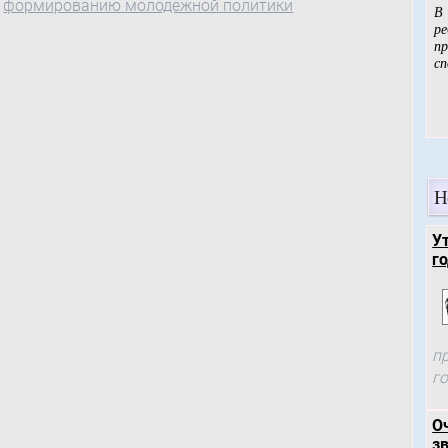
формированию молодежной политики
Н
У
го
п
г
О
зв