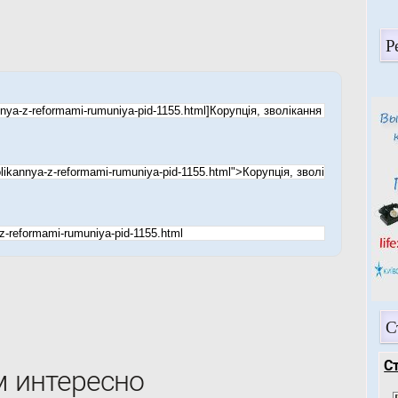
Р
С
С
м интересно