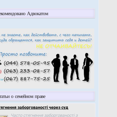
екомендовано Адвокатом
татьи о семейном праве
тягнення заборгованості через суд
Часто стягнення заборгованості з