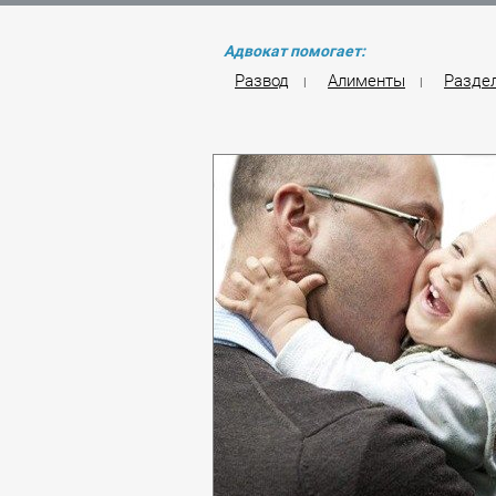
Адвокат помогает:
Развод
Алименты
Разде
|
|