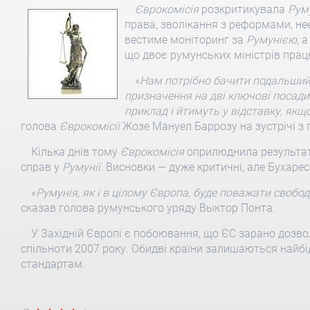
Єврокомісія
розкритикувала
Рум
права, зволікання з реформами, н
вестиме моніторинг за
Румунією
, 
що двоє румунських міністрів пра
«
Нам потрібно бачити подальший п
призначення на дві ключові посади
приклад і йтимуть у відставку, якщ
голова
Єврокомісії
Жозе Мануел Баррозу на зустрічі з
Кілька днів тому
Єврокомісія
оприлюднила результати
справ у
Румунії
. Висновки — дуже критичні, але Бухаре
«
Румунія
, як і в цілому Європа, буде поважати свобод
сказав голова румунського уряду Выктор Понта.
У Західній Європі є побоювання, що ЄС зарано дозв
спільноти 2007 року. Обидві країни залишаються найбі
стандартам.