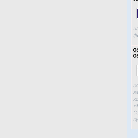
н
ф
О
О
с
з
к
«
С
с