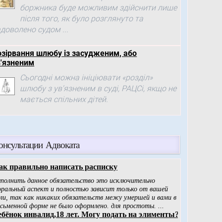
боржника буде можливим здійснити лише
після того, як було розглянуто та
доволено судом ...
озірвання шлюбу із засудженим, або
в'язненим
Сьогодні можна ініціювати «розділ»
шлюбу з ув'язненим в суді, РАЦСі, якщо не
мається спільних дітей.
онсультации Адвоката