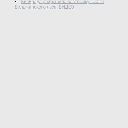
Киеврада разрешила застройку 150 га
Билычанского леса. ВИДЕО