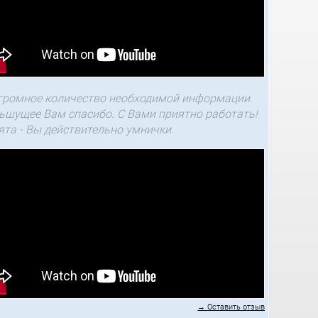
громное количество необходимой информации.
ьшущее Вам спасибо. С Вами приятно работать!
ята - Вы действительно умнички.
→ Оставить отзыв