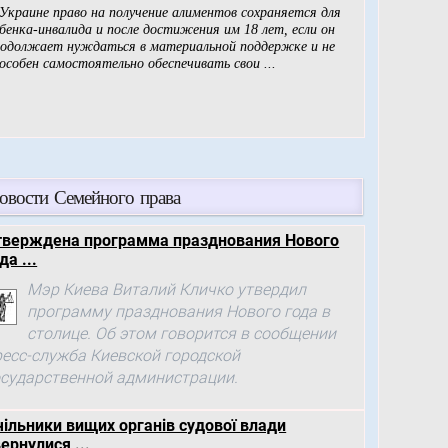
овости Семейного права
тверждена программа празднования Нового
да ...
Мэр Киева Виталий Кличко утвердил
программу празднования Нового года в
столице. Об этом говорится в сообщении
ресс-служба Киевской городской
осударственной администрации.
чільники вищих органів судової влади
ернулися ...