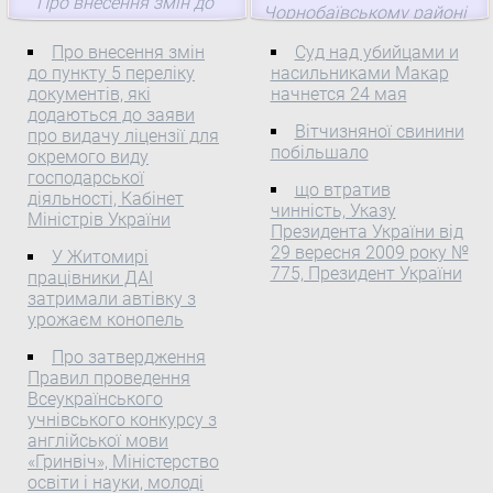
Про внесення змін до
Чорнобаївському районі
выпуска своего
деяких постанов Кабінету
на Черкащині, недавно
ежегодного
Міністрів України Кабінет
Про внесення змін
Суд над убийцами и
ледь не потрапила під
англоязычного проекта
до пункту 5 переліку
насильниками Макар
Міністрів України
оптимізацію. Тож
документів, які
«Юридические фирмы
начнется 24 мая
постановляє: 1. Внести
дізнавшись про наміри
додаються до заяви
Украины 2013.
до постанов Кабінету
Вітчизняної свинини
місцевої влади, чимала
про видачу ліцензії для
Справочник для
Міністрів України зміни,
побільшало
окремого виду
делегація на чолі з
иностранных клиентов»
що додаються.
господарської
головою ...
що втратив
(Ukrainian Law ...
діяльності, Кабінет
чинність, Указу
Міністрів України
Президента України від
29 вересня 2009 року №
У Житомирі
775, Президент України
працівники ДАІ
затримали автівку з
урожаєм конопель
Про затвердження
Правил проведення
Всеукраїнського
учнівського конкурсу з
англійської мови
«Гринвіч», Міністерство
освіти і науки, молоді