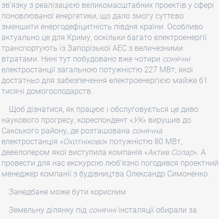
зв’язку з реалізацією великомасштабних проектів у сфері
поновлюваної енергетики, що дало змогу суттєво
зменшити енергодефіцитність півдня країни. Особливо
актуально це для Криму, оскільки багато електроенергії
транспортують із Запорізької АЕС з величезними
втратами. Нині тут побудовано вже чотири
сонячні
електростанції загальною потужністю 227 МВт, якої
достатньо для забезпечення електроенергією майже 61
тисячі домогосподарств.
Щоб дізнатися, як працює і обслуговується це диво
наукового прогресу, кореспондент «
УК
» вирушив до
Сакського району, де розташована
сонячна
електростанція «
Охотніково
» потужністю 80 МВт,
девелопером якої виступила компанія «
Актив Солар
». А
провести для нас екскурсію люб’язно погодився проектний
менеджер компанії з будівництва Олександр Симоненко.
Занедбане може бути корисним
Земельну ділянку під
сонячні
інсталяції обирали за