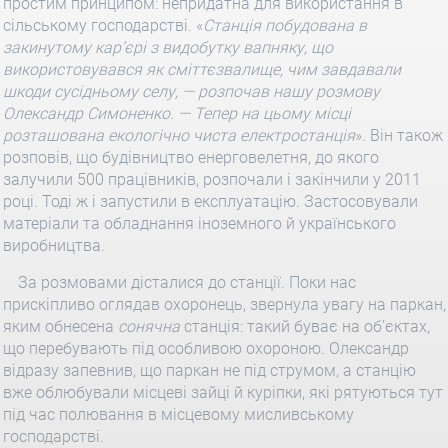
простим принципом: непридатна для використання в
сільському господарстві. «
Станція побудована в
закинутому кар’єрі з видобутку вапняку, що
використовувався як сміттєзвалище, чим завдавали
шкоди сусідньому селу, — розпочав нашу розмову
Олександр Симоненко. — Тепер на цьому місці
розташована екологічно чиста електростанція
». Він також
розповів, що будівництво енерговелетня, до якого
залучили 500 працівників, розпочали і закінчили у 2011
році. Тоді ж і запустили в експлуатацію. Застосовували
матеріали та обладнання іноземного й українського
виробництва.
За розмовами дісталися до станції. Поки нас
прискіпливо оглядав охоронець, звернула увагу на паркан,
яким обнесена
сонячна
станція: такий буває на об’єктах,
що перебувають під особливою охороною. Олександр
відразу запевнив, що паркан не під струмом, а станцію
вже облюбували місцеві зайці й куріпки, які рятуються тут
під час полювання в місцевому мисливському
господарстві.