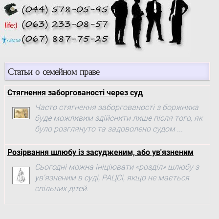
Статьи о семейном праве
Стягнення заборгованості через суд
Часто стягнення заборгованості з боржника
буде можливим здійснити лише після того, як
було розглянуто та задоволено судом ...
Розірвання шлюбу із засудженим, або ув'язненим
Сьогодні можна ініціювати «розділ» шлюбу з
ув'язненим в суді, РАЦСі, якщо не мається
спільних дітей.