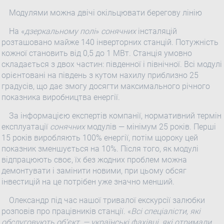
Модулями можна двічі окільцювати берегову лінію
На «
дзеркальному полі
»
сонячних
інсталяцій
розташовано майже 140 інверторних станцій. Потужність
кожної становить від 0,5 до 1 МВт. Станція умовно
складається з двох частин: південної і північної. Всі модулі
орієнтовані на південь з кутом нахилу приблизно 25
градусів, що дає змогу досягти максимального річного
показника виробництва енергії.
За інформацією експертів компанії, нормативний термін
експлуатації
сонячних
модулів — мінімум 25 років. Перші
15 років виробляють 100% енергії, потім щороку цей
показник зменшується на 10%. Після того, як модулі
відпрацюють своє, їх без жодних проблем можна
демонтувати і замінити новими, при цьому обсяг
інвестицій на це потрібен уже значно менший.
Олександр під час нашої тривалої екскурсії залюбки
розповів про працівників станції. «
Всі спеціалісти, які
обслуговують об’єкт, — українські фахівці, які отримали