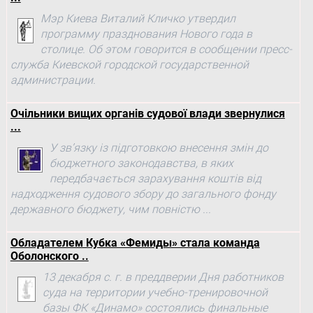
Мэр Киева Виталий Кличко утвердил
программу празднования Нового года в
столице. Об этом говорится в сообщении пресс-
служба Киевской городской государственной
администрации.
Очільники вищих органів судової влади звернулися
...
У зв’язку із підготовкою внесення змін до
бюджетного законодавства, в яких
передбачається зарахування коштів від
надходження судового збору до загального фонду
державного бюджету, чим повністю ...
Обладателем Кубка «Фемиды» стала команда
Оболонского ..
13 декабря с. г. в преддверии Дня работников
суда на территории учебно-тренировочной
базы ФК «Динамо» состоялись финальные