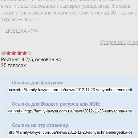
енергії з відновлювальних джерел (сонце, вітер, біомаса
тощо) в енергобалансі країни становить понад 20, тоді як в
Україні — лише 1.
ДОВІДКА «
УК
»
Урядовий Кур'єр
Рейтинг:
4.7
/
5
, основан на
25
голосах.
Ссылка для форумов:
Ссылка для Вашего ресурса или ЖЖ:
Ссылка на эту страницу: