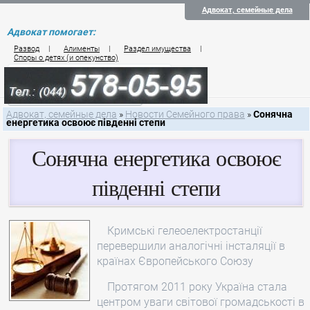
Адвокат, семейные дела
Адвокат помогает:
Развод
|
Алименты
|
Раздел имущества
|
Споры о детях (и опекунство)
Цены на услуги по семейному праву
Контакты семейного юриста
Адвокат, семейные дела
»
Новости Семейного права
»
Сонячна
енергетика освоює південні степи
Сонячна енергетика освоює
південні степи
Кримські гелеоелектростанції
перевершили аналогічні інсталяції в
країнах Європейського Союзу
Протягом 2011 року Україна стала
центром уваги світової громадськості в