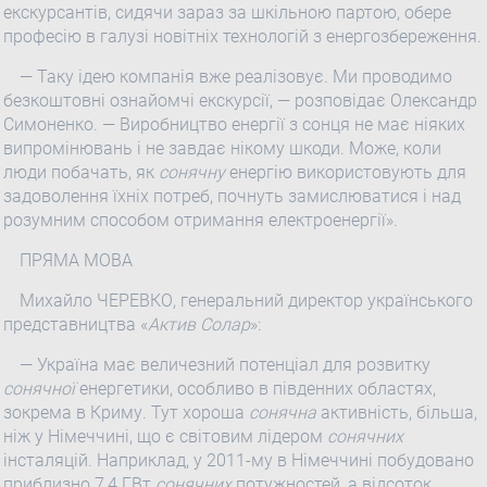
екскурсантів, сидячи зараз за шкільною партою, обере
професію в галузі новітніх технологій з енергозбереження.
— Таку ідею компанія вже реалізовує. Ми проводимо
безкоштовні ознайомчі екскурсії, — розповідає Олександр
Симоненко. — Виробництво енергії з сонця не має ніяких
випромінювань і не завдає нікому шкоди. Може, коли
люди побачать, як
сонячну
енергію використовують для
задоволення їхніх потреб, почнуть замислюватися і над
розумним способом отримання електроенергії».
ПРЯМА МОВА
Михайло ЧЕРЕВКО, генеральний директор українського
представництва «
Актив Солар
»:
— Україна має величезний потенціал для розвитку
сонячної
енергетики, особливо в південних областях,
зокрема в Криму. Тут хороша
сонячна
активність, більша,
ніж у Німеччині, що є світовим лідером
сонячних
інсталяцій. Наприклад, у 2011-му в Німеччині побудовано
приблизно 7,4 ГВт
сонячних
потужностей, а відсоток