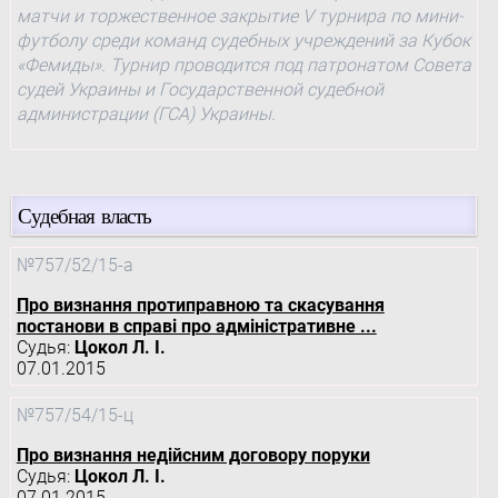
матчи и торжественное закрытие V турнира по мини-
футболу среди команд судебных учреждений за Кубок
«Фемиды». Турнир проводится под патронатом Совета
судей Украины и Государственной судебной
администрации (ГСА) Украины.
Судебная власть
№757/52/15-а
Про визнання протиправною та скасування
постанови в справі про адміністративне ...
Судья:
Цокол Л. І.
07.01.2015
№757/54/15-ц
Про визнання недійсним договору поруки
Судья:
Цокол Л. І.
07.01.2015