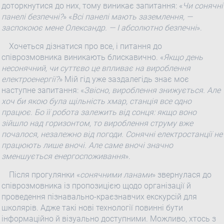
доторкнутися до них, тому виникає запитання: «
Чи
сонячні
панелі безпечні?
» «
Всі панелі мають заземлення, —
заспокоює мене Олександр. — І абсолютно безпечні
».
Хочеться дізнатися про все, і питання до
співрозмовника виникають блискавично. «
Якщо день
несонячний
, чи суттєво це впливає на вироблення
електроенергії?
» Мій гід уже заздалегідь знає моє
наступне запитання: «
Звісно, вироблення знижується. Але
хоч би якою була щільність хмар, станція все одно
працює. Бо її робота залежить від сонця: якщо воно
зійшло над горизонтом, то вироблення струму вже
почалося, незалежно від погоди.
Сонячні
електростанції не
працюють лише вночі. Але саме вночі значно
зменшується енергоспоживання
».
Після прогулянки «
сонячними
ланами
» звернулася до
співрозмовника із пропозицією щодо організації й
проведення пізнавально-краєзнавчих екскурсій для
школярів. Адже такі нові технології повинні бути
інформаційно й візуально доступними. Можливо, хтось з