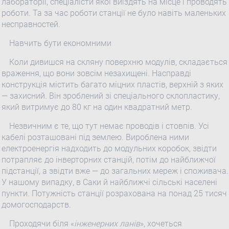
лабораторії, спеціалісти якої виїздять на місце і проводять
роботи. Та за час роботи станції не було навіть маленьких
несправностей.
Навчить бути економними
Коли дивишся на скляну поверхню модулів, складається
враження, що вони зовсім незахищені. Насправді
конструкція містить багато міцних пластів, верхній з яких
— захисний. Він зроблений зі спеціального склопластику,
який витримує до 80 кг на один квадратний метр.
Незвичним є те, що тут немає проводів і стовпів. Усі
кабелі розташовані під землею. Вироблена ними
електроенергія надходить до модульних коробок, звідти
потрапляє до інверторних станцій, потім до найближчої
підстанції, а звідти вже — до загальних мереж і споживача.
У нашому випадку, в Саки й найближчі сільські населені
пункти. Потужність станції розрахована на понад 25 тисяч
домогосподарств.
Проходячи біля «
інженерних ланів
», хочеться