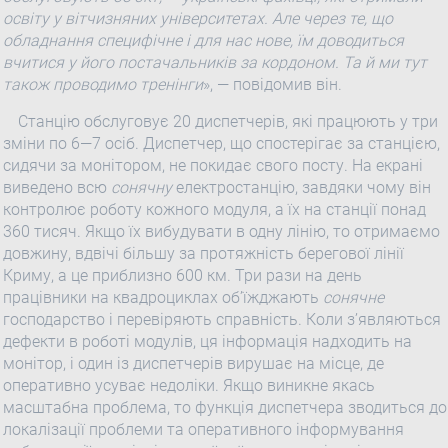
освіту у вітчизняних університетах. Але через те, що
обладнання специфічне і для нас нове, їм доводиться
вчитися у його постачальників за кордоном. Та й ми тут
також проводимо тренінги
», — повідомив він.
Станцію обслуговує 20 диспетчерів, які працюють у три
зміни по 6—7 осіб. Диспетчер, що спостерігає за станцією,
сидячи за монітором, не покидає свого посту. На екрані
виведено всю
сонячну
електростанцію, завдяки чому він
контролює роботу кожного модуля, а їх на станції понад
360 тисяч. Якщо їх вибудувати в одну лінію, то отримаємо
довжину, вдвічі більшу за протяжність берегової лінії
Криму, а це приблизно 600 км. Три рази на день
працівники на квадроциклах об’їжджають
сонячне
господарство і перевіряють справність. Коли з’являються
дефекти в роботі модулів, ця інформація надходить на
монітор, і один із диспетчерів вирушає на місце, де
оперативно усуває недоліки. Якщо виникне якась
масштабна проблема, то функція диспетчера зводиться до
локалізації проблеми та оперативного інформування