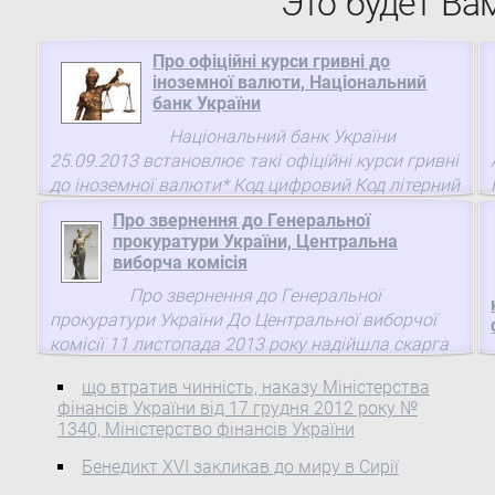
Это будет Ва
Про офіційні курси гривні до
іноземної валюти, Національний
банк України
Національний банк України
25.09.2013 встановлює такі офіційні курси гривні
до іноземної валюти* Код цифровий Код літерний
Кількість одиниць Назва валюти Офіційний курс
Про звернення до Генеральної
прокуратури України, Центральна
виборча комісія
Про звернення до Генеральної
прокуратури України До Центральної виборчої
комісії 11 листопада 2013 року надійшла скарга
кандидата у народні депутати України в
що втратив чинність, наказу Міністерства
одномандатному виборчому окрузі № 132 Найди
фінансів України від 17 грудня 2012 року №
Олега Володимировича, а 13 листопада 2013
1340, Міністерство фінансів України
року — доповнення до скарги на дії кандидата у
народні депутати України в цьому ж окрузі
Бенедикт XVI закликав до миру в Сирії
Корнацького Аркадія Олексійовича та рішення