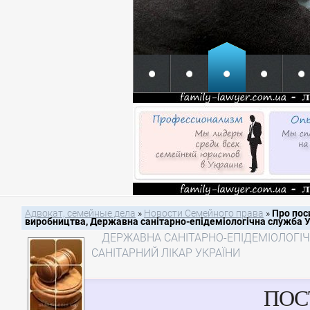
Адвокат, семейные дела
»
Новости Семейного права
»
Про пос
виробництва, Державна санітарно-епідеміологічна служба У
ДЕРЖАВНА САНІТАРНО-ЕПІДЕМІОЛОГІ
САНІТАРНИЙ ЛІКАР УКРАЇНИ
ПОС