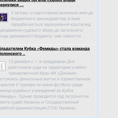
ернулися ...
У зв’язку із підготовкою внесення змін до
бюджетного законодавства, в яких
передбачається зарахування коштів від
адходження судового збору до загального
онду державного бюджету, чим повністю ...
бладателем Кубка «Фемиды» стала команда
болонского ..
13 декабря с. г. в преддверии Дня
работников суда на территории учебно-
тренировочной базы ФК «Динамо»
остоялись финальные матчи и торжественное
акрытие V турнира по мини-футболу среди
оманд судебных учреждений за Кубок
Фемиды». Турнир проводится под патронатом
овета судей Украины и Государственной
удебной администрации (ГСА) Украины.