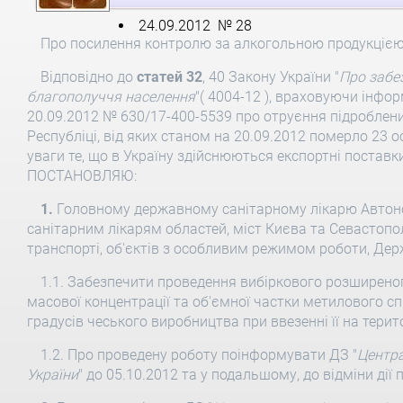
24.09.2012 № 28
Про посилення контролю за алкогольною продукцією
Відповідно до
статей 32
, 40 Закону України "
Про забе
благополуччя населення
"( 4004-12 ), враховуючи інфо
20.09.2012 № 630/17-400-5539 про отруєння підроблен
Республіці, від яких станом на 20.09.2012 померло 23 о
уваги те, що в Україну здійснюються експортні поставк
ПОСТАНОВЛЯЮ:
1.
Головному державному санітарному лікарю Автон
санітарним лікарям областей, міст Києва та Севастопо
транспорті, об'єктів з особливим режимом роботи, Де
1.1. Забезпечити проведення вибіркового розширеного
масової концентрації та об'ємної частки метилового сп
градусів чеського виробництва при ввезенні її на терит
1.2. Про проведену роботу поінформувати ДЗ "
Центра
України
" до 05.10.2012 та у подальшому, до відміни ді