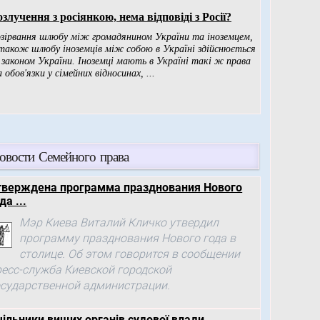
овости Семейного права
тверждена программа празднования Нового
да ...
Мэр Киева Виталий Кличко утвердил
программу празднования Нового года в
столице. Об этом говорится в сообщении
ресс-служба Киевской городской
осударственной администрации.
чільники вищих органів судової влади