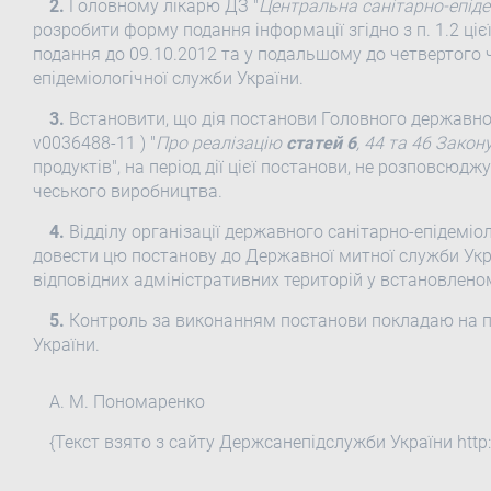
2.
Головному лікарю ДЗ "
Центральна санітарно-епіде
розробити форму подання інформації згідно з п. 1.2 цієї
подання до 09.10.2012 та у подальшому до четвертого 
епідеміологічної служби України.
3.
Встановити, що дія постанови Головного державного
v0036488-11 ) "
Про реалізацію
статей 6
, 44 та 46 Закон
продуктів", на період дії цієї постанови, не розповсюдж
чеського виробництва.
4.
Відділу організації державного санітарно-епідемі
довести цю постанову до Державної митної служби Укр
відповідних адміністративних територій у встановлено
5.
Контроль за виконанням постанови покладаю на 
України.
А. М. Пономаренко
{Текст взято з сайту Держсанепідслужби України http: