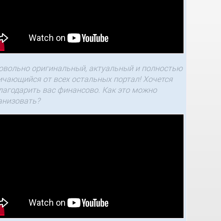
овольно оригинальный, актуальный и полностью
ичающийся от всех остальных портал! Хочется
лагодарить вас финансово. Как это можно
анизовать?