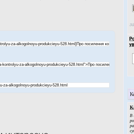
за
Р
у
К