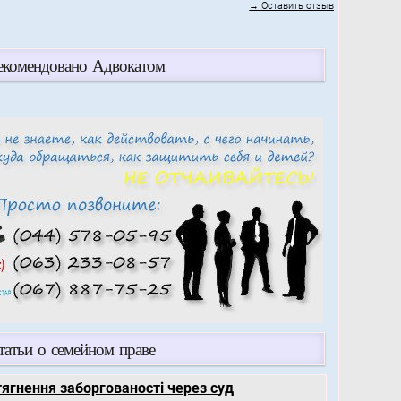
→ Оставить отзыв
екомендовано Адвокатом
татьи о семейном праве
тягнення заборгованості через суд