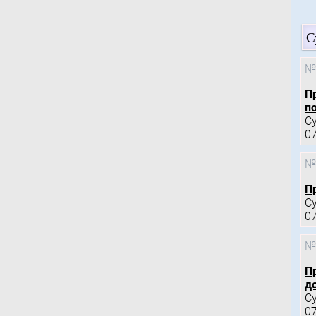
С
№
П
по
С
0
№
П
С
0
№
П
д
С
0