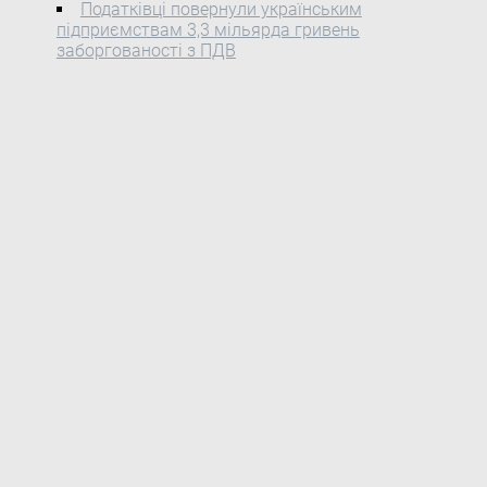
Податківці повернули українським
Центральної виборчої комісії.
підприємствам 3,3 мільярда гривень
заборгованості з ПДВ