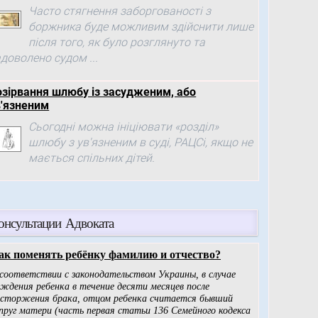
Часто стягнення заборгованості з
боржника буде можливим здійснити лише
після того, як було розглянуто та
доволено судом ...
озірвання шлюбу із засудженим, або
в'язненим
Сьогодні можна ініціювати «розділ»
шлюбу з ув'язненим в суді, РАЦСі, якщо не
мається спільних дітей.
онсультации Адвоката