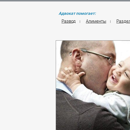
Адвокат помогает:
Развод
Алименты
Разде
|
|