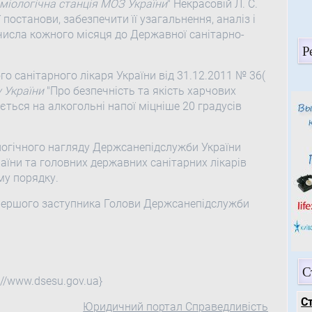
міологічна станція МОЗ України
" Некрасовій Л. С.
 постанови, забезпечити її узагальнення, аналіз і
числа кожного місяця до Державної санітарно-
Р
 санітарного лікаря України від 31.12.2011 № 36(
у України
"Про безпечність та якість харчових
ується на алкогольні напої міцніше 20 градусів
ологічного нагляду Держсанепідслужби України
аїни та головних державних санітарних лікарів
му порядку.
першого заступника Голови Держсанепідслужби
С
//www.dsesu.gov.ua}
С
Юридичний портал Справедливість