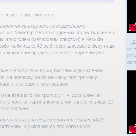
 чеського виробництва
зпечення санітарного та епідемічного
рмацію Міністерства закордонних справ України від
им алкоголем (метиловим спиртом) в Чеській
Д
соби та близько 40 осіб госпіталізовано, беручи до
отл
и алкогольної продукції чеського виробництва,
отб
орг
омної Республіки Крим, головним державним
ля, на водному, залізничному, повітряному
ржавного управління справами:
 санітарного контролю, у т. ч. дослідження
ирту, кожної партії алкогольних напоїв міцніше 20
орію України.
льна санітарно-епідеміологічна станція МОЗ
ї постанови, щомісячно до першого числа.