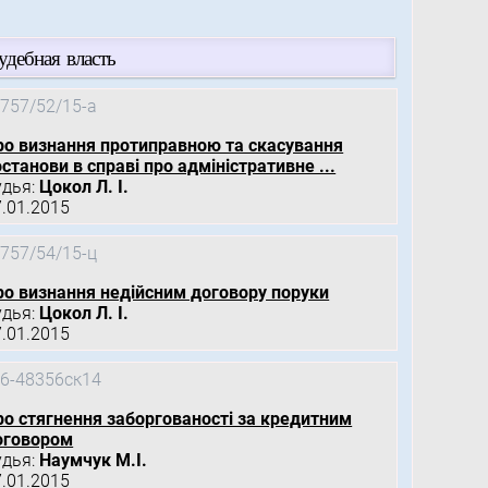
удебная власть
757/52/15-а
ро визнання протиправною та скасування
станови в справі про адміністративне ...
удья:
Цокол Л. І.
7.01.2015
757/54/15-ц
ро визнання недійсним договору поруки
удья:
Цокол Л. І.
7.01.2015
6-48356ск14
ро стягнення заборгованості за кредитним
оговором
удья:
Наумчук М.І.
7.01.2015