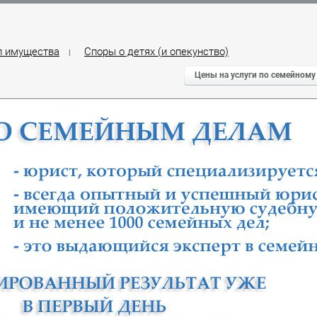
л имущества
Споры о детях (и опекунство)
|
Цены на услуги по семейному