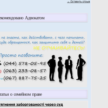
→ Оставить отзыв
екомендовано Адвокатом
татьи о семейном праве
тягнення заборгованості через суд