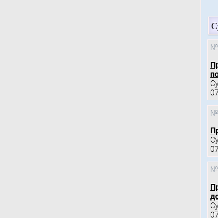
С
№
П
по
С
0
№
П
С
0
№
П
д
С
0