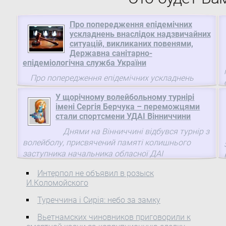
Про попередження епідемічних
ускладнень внаслідок надзвичайних
ситуацій, викликаних повенями,
Державна санітарно-
епідеміологічна служба України
Про попередження епідемічних ускладнень
внаслідок надзвичайних ситуацій, викликаних
У щорічному волейбольному турнірі
повенями З метою попередження епідемічних
імені Сергія Берчука – переможцями
ускладнень серед населення України та
стали спортсмени УДАІ Вінниччини
мінімізації їх наслідків, відповідно до ст. 40
Днями на Вінниччині відбувся турнір з
Закону України "Про забезпечення санітарного
волейболу, присвячений памяті колишнього
та епідемічного благополуччя населення"( 4004-
заступника начальника обласної ДАІ
12 ) та пункту 4.31 Положення про Державну
підполковника міліції Сергія Берчука. Щорічно, у
санітарно-епідеміологічну службу України(
Интерпол не объявил в розыск
переддень його народження, представники ...
400/2011 ), затвердженого Указом Президента
И.Коломойского
України від 6 квітня 2011 року № 400,
ПОСТАНОВЛЯЮ:
Туреччина і Сирія: небо за замку
Вьетнамских чиновников приговорили к