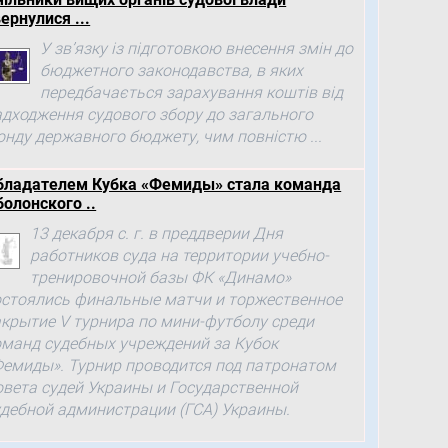
ернулися ...
У зв’язку із підготовкою внесення змін до
бюджетного законодавства, в яких
передбачається зарахування коштів від
адходження судового збору до загального
онду державного бюджету, чим повністю ...
бладателем Кубка «Фемиды» стала команда
болонского ..
13 декабря с. г. в преддверии Дня
работников суда на территории учебно-
тренировочной базы ФК «Динамо»
остоялись финальные матчи и торжественное
акрытие V турнира по мини-футболу среди
оманд судебных учреждений за Кубок
Фемиды». Турнир проводится под патронатом
овета судей Украины и Государственной
удебной администрации (ГСА) Украины.