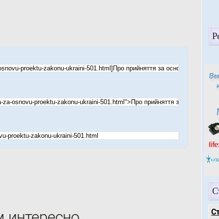
Р
С
С
м интересно