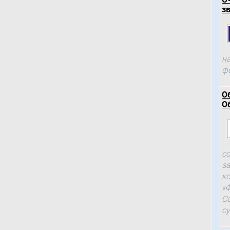
зв
н
ф
О
О
с
з
к
«
С
с