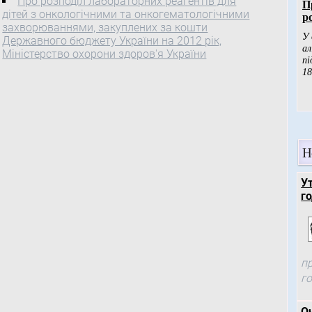
Про розподіл лабораторних реагентів для
дітей з онкологічними та онкогематологічними
захворюваннями, закуплених за кошти
Державного бюджету України на 2012 рік,
Міністерство охорони здоров'я України
Н
У
го
п
г
О