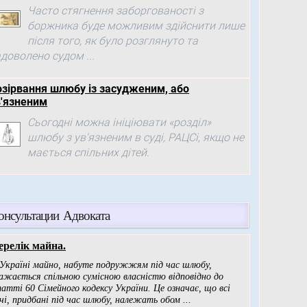
Часто стягнення заборгованості з
боржника буде можливим здійснити лише
після того, як було розглянуто та
доволено судом ...
озірвання шлюбу із засудженим, або
в'язненим
Сьогодні можна ініціювати «розділ»
шлюбу з ув'язненим в суді, РАЦСі, якщо не
мається спільних дітей.
онсультации Адвоката