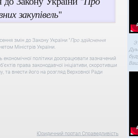
н до Закону України "
Про
них закупівель
"
ення змін до Закону України "
Про здійснення
Э
нетом Міністрів України.
Дум
буд
нь економічної політики доопрацювати зазначений
Ваш
б’єктів права законодавчої ініціативи, скоротивши
у, та внести його на розгляд Верховної Ради
Юридичний портал Справедливість