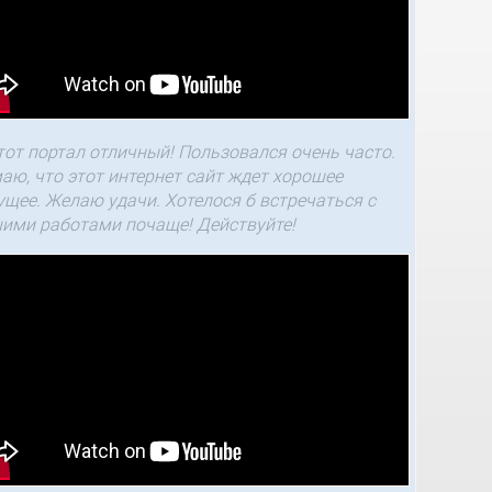
тот портал отличный! Пользовался очень часто.
аю, что этот интернет сайт ждет хорошее
ущее. Желаю удачи. Хотелося б встречаться с
ими работами почаще! Действуйте!