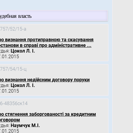
удебная власть
757/52/15-а
ро визнання протиправною та скасування
станови в справі про адміністративне ...
удья:
Цокол Л. І.
7.01.2015
757/54/15-ц
ро визнання недійсним договору поруки
удья:
Цокол Л. І.
7.01.2015
6-48356ск14
ро стягнення заборгованості за кредитним
оговором
удья:
Наумчук М.І.
7.01.2015