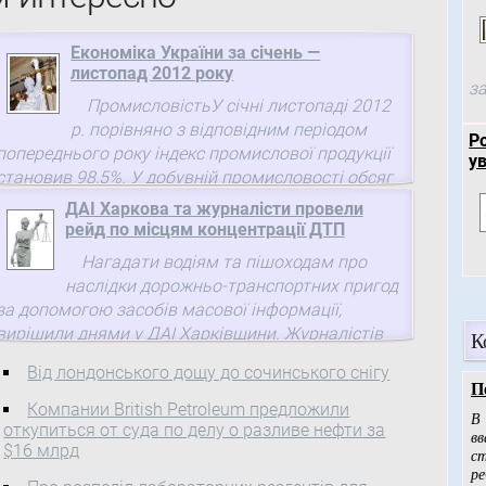
Економіка України за січень —
листопад 2012 року
за
ПромисловістьУ січні листопаді 2012
р. порівняно з відповідним періодом
Р
попереднього року індекс промислової продукції
у
становив 98,5%. У добувній промисловості обсяг
виробництва продукції ...
ДАІ Харкова та журналісти провели
рейд по місцям концентрації ДТП
Нагадати водіям та пішоходам про
наслідки дорожньо-транспортних пригод
за допомогою засобів масової інформації,
вирішили днями у ДАІ Харківщини. Журналістів
К
запросили у рейд по місцям концентрації ...
Від лондонcького дощу до сочинського снігу
Компании British Petroleum предложили
откупиться от суда по делу о разливе нефти за
$16 млрд