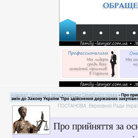
Адвокат, семейные дела
»
Новости Семейного права
»
Про при
змін до Закону України "Про здійснення державних закупівел
ПОСТАНОВА Верховної Ради Украї
Про прийняття за ос