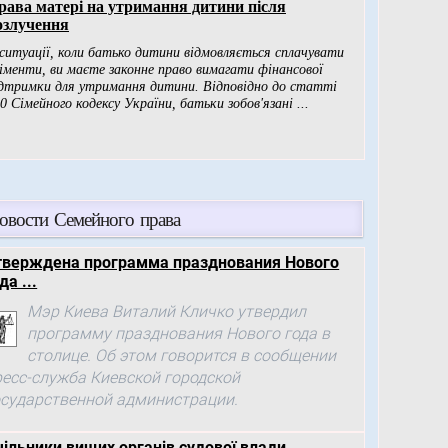
овости Семейного права
тверждена программа празднования Нового
да ...
Мэр Киева Виталий Кличко утвердил
программу празднования Нового года в
столице. Об этом говорится в сообщении
ресс-служба Киевской городской
осударственной администрации.
чільники вищих органів судової влади