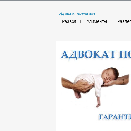
Адвокат помогает:
Развод
Алименты
Разде
|
|