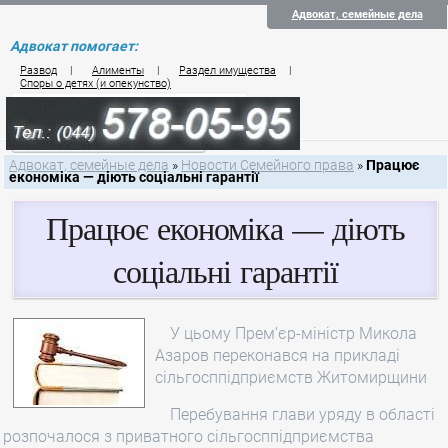
Адвокат, семейные дела
Адвокат помогает:
Развод
|
Алименты
|
Раздел имущества
|
Споры о детях (и опекунство)
Цены на услуги по семейному праву
Контакты семейного юриста
Адвокат, семейные дела
»
Новости Семейного права
»
Працює
економіка — діють соціальні гарантії
Працює економіка — діють
соціальні гарантії
У цьому Прем’єр-міністр Микола
Азаров переконався на прикладі
сільгосппідприємств Житомирщини
Перебування глави уряду в області
розпочалося з приватного сільгосппідприємства