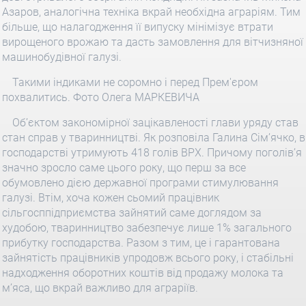
Азаров, аналогічна техніка вкрай необхідна аграріям. Тим
більше, що налагодження її випуску мінімізує втрати
вирощеного врожаю та дасть замовлення для вітчизняної
машинобудівної галузі.
Такими індиками не соромно і перед Прем'єром
похвалитись. Фото Олега МАРКЕВИЧА
Об’єктом закономірної зацікавленості глави уряду став
стан справ у тваринництві. Як розповіла Галина Сім’ячко, в
господарстві утримують 418 голів ВРХ. Причому поголів’я
значно зросло саме цього року, що перш за все
обумовлено дією державної програми стимулювання
галузі. Втім, хоча кожен сьомий працівник
сільгосппідприємства зайнятий саме доглядом за
худобою, тваринництво забезпечує лише 1% загального
прибутку господарства. Разом з тим, це і гарантована
зайнятість працівників упродовж всього року, і стабільні
надходження оборотних коштів від продажу молока та
м’яса, що вкрай важливо для аграріїв.