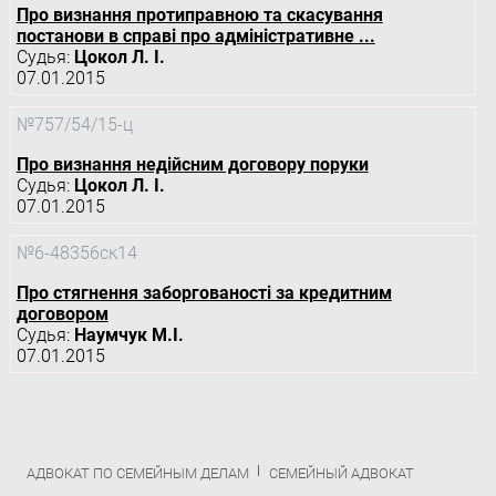
Про визнання протиправною та скасування
постанови в справі про адміністративне ...
Судья:
Цокол Л. І.
07.01.2015
№757/54/15-ц
Про визнання недійсним договору поруки
Судья:
Цокол Л. І.
07.01.2015
№6-48356ск14
Про стягнення заборгованості за кредитним
договором
Судья:
Наумчук М.І.
07.01.2015
АДВОКАТ ПО СЕМЕЙНЫМ ДЕЛАМ
СЕМЕЙНЫЙ АДВОКАТ