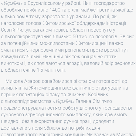
«
Україна
» в Брусилівському районі. Нині господарство
обробляє приблизно 1400 га ріллі, майже третина якої ще
кілька років тому заростала бур’янами. До речі, як
наголосив голова Житомирської облдержадміністрації
Сергій Рижук, загалом торік в області повернуто у
сільгоспкористування близько 50 тис. га перелогів. Звісно,
за потенційними можливостями Житомирщині важко
змагатися з чорноземними регіонами, проте врожаї тут
завжди стабільні. Нинішній рік теж обіцяє не стати
винятком і, як сподіваються аграрії, валовий збір зернових
в області сягне 1,5 млн тонн.
Микола Азаров ознайомився зі станом готовності до
жнив, які на Житомирщині вже фактично стартували на
перших плантаціях ріпаку та ячменю. Керівник
сільгосппідприємства «
Україна
» Галина Сім’ячко
продемонструвала гостям роботу діючого у господарстві
сучасного зерносушильного комплексу, який дає змогу
швидко і без використання ручної праці доводити
доставлене з поля збіжжя до потрібних для
довготривалого зберігання кондицій. Як зазначив Микола