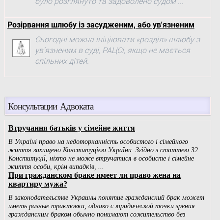
було розглянуто та задоволено судом ...
Розірвання шлюбу із засудженим, або ув'язненим
Сьогодні можна ініціювати «розділ» шлюбу з
ув'язненим в суді, РАЦСі, якщо не мається
спільних дітей.
Консультации Адвоката