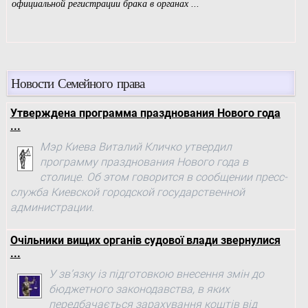
Новости Семейного права
Утверждена программа празднования Нового года
...
Мэр Киева Виталий Кличко утвердил
программу празднования Нового года в
столице. Об этом говорится в сообщении пресс-
служба Киевской городской государственной
администрации.
Очільники вищих органів судової влади звернулися
...
У зв’язку із підготовкою внесення змін до
бюджетного законодавства, в яких
передбачається зарахування коштів від