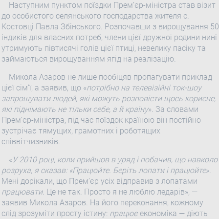
Наступним пунктом поїздки Прем’єр-міністра став візит
до особистого селянського господарства жителя с.
Костовці Павла Збінського. Розпочавши з вирощування 50
індиків для власних потреб, члени цієї дружної родини нині
утримують півтисячі голів цієї птиці, невелику пасіку та
займаються вирощуванням ягід на реалізацію.
Микола Азаров не лише пообіцяв пропагувати приклад
цієї сім’ї, а заявив, що «
потрібно на телевізійні ток-шоу
запрошувати людей, які можуть розповісти щось корисне,
які піднімають не тільки себе, а й країну
». За словами
Прем’єр-міністра, під час поїздок країною він постійно
зустрічає тямущих, грамотних і роботящих
співвітчизників.
«
У 2010 році, коли прийшов в уряд і побачив, що навколо
розруха, я сказав: «
Працюйте
. Беріть лопати і
працюйте
».
Мені дорікали, що Прем’єр усіх відправив з лопатами
працювати
. Це не так. Просто я не люблю ледарів», —
заявив Микола Азаров. На його переконання, кожному
слід зрозуміти просту істину:
працює
економіка — діють