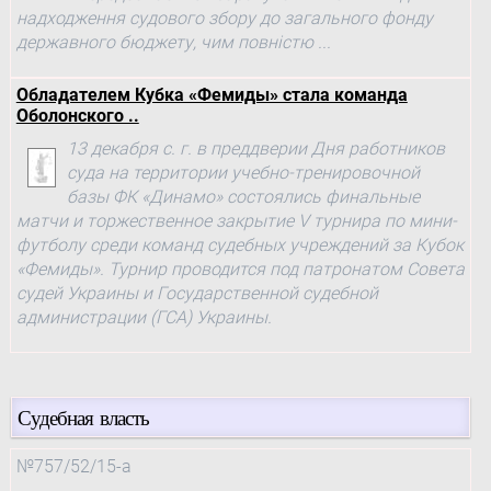
надходження судового збору до загального фонду
державного бюджету, чим повністю ...
Обладателем Кубка «Фемиды» стала команда
Оболонского ..
13 декабря с. г. в преддверии Дня работников
суда на территории учебно-тренировочной
базы ФК «Динамо» состоялись финальные
матчи и торжественное закрытие V турнира по мини-
футболу среди команд судебных учреждений за Кубок
«Фемиды». Турнир проводится под патронатом Совета
судей Украины и Государственной судебной
администрации (ГСА) Украины.
Судебная власть
№757/52/15-а