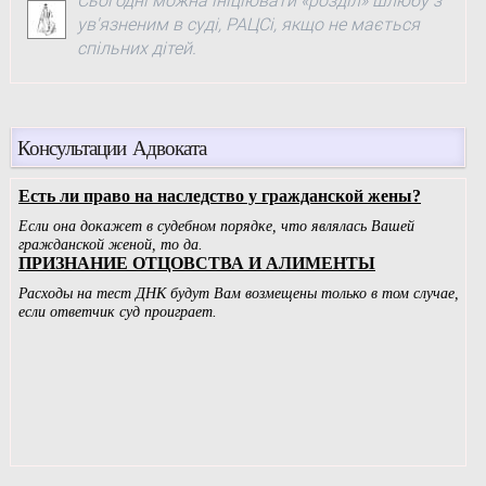
Сьогодні можна ініціювати «розділ» шлюбу з
ув'язненим в суді, РАЦСі, якщо не мається
спільних дітей.
Консультации Адвоката