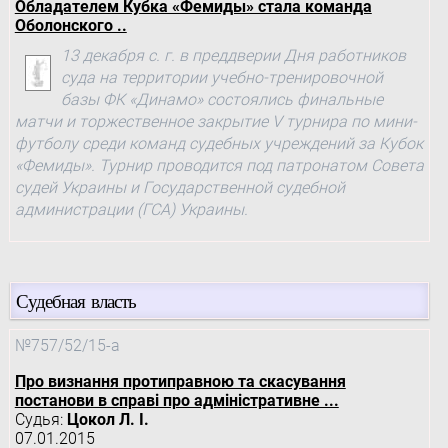
Обладателем Кубка «Фемиды» стала команда
Оболонского ..
13 декабря с. г. в преддверии Дня работников
суда на территории учебно-тренировочной
базы ФК «Динамо» состоялись финальные
матчи и торжественное закрытие V турнира по мини-
футболу среди команд судебных учреждений за Кубок
«Фемиды». Турнир проводится под патронатом Совета
судей Украины и Государственной судебной
администрации (ГСА) Украины.
Судебная власть
№757/52/15-а
Про визнання протиправною та скасування
постанови в справі про адміністративне ...
Судья:
Цокол Л. І.
07.01.2015