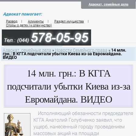
Адвокат, семейные дела
Адвокат помогает:
Развод
|
Алименты
|
Раздел имущества
|
Споры о детях (и опекунство)
Цены на услуги по семейному праву
Контакты семейного юриста
Адвокат, семейные дела
»
Новости Семейного права
»
14 млн.
грн.: В КГГА подсчитали убытки Киева из-за Евромайдана.
ВИДЕО
14 млн. грн.: В КГГА
подсчитали убытки Киева из-за
Евромайдана. ВИДЕО
Исполняющий обязанности председателя
КГГА Анатолий Голубченко заявил, что
ущерб, нанесенный городу проведением
массовых акций на площади