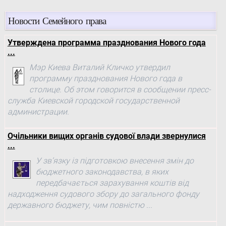
Новости Семейного права
Утверждена программа празднования Нового года
...
Мэр Киева Виталий Кличко утвердил
программу празднования Нового года в
столице. Об этом говорится в сообщении пресс-
служба Киевской городской государственной
администрации.
Очільники вищих органів судової влади звернулися
...
У зв’язку із підготовкою внесення змін до
бюджетного законодавства, в яких
передбачається зарахування коштів від
надходження судового збору до загального фонду
державного бюджету, чим повністю ...