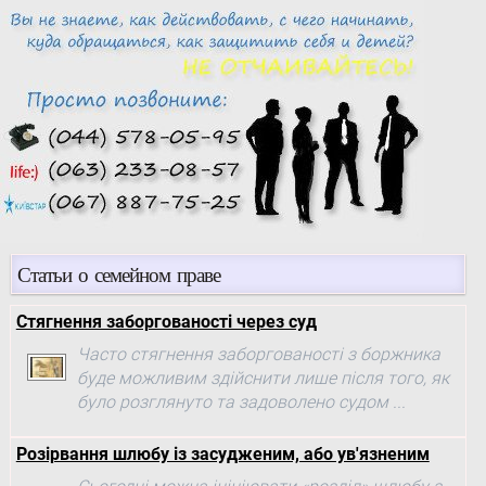
Статьи о семейном праве
Стягнення заборгованості через суд
Часто стягнення заборгованості з боржника
буде можливим здійснити лише після того, як
було розглянуто та задоволено судом ...
Розірвання шлюбу із засудженим, або ув'язненим