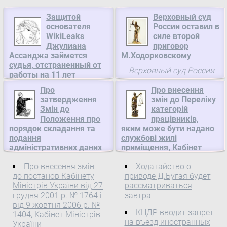
Защитой
Верховный суд
основателя
России оставил в
WikiLeaks
силе второй
Джулиана
приговор
Ассанджа займется
М.Ходорковскому
судья, отстраненный от
Верховный суд России
работы на 11 лет
отказался возбудить
Известный испанский
Про
Про внесення
надзорное производство
затвердження
змін до Переліку
судья Бальтасар Гарсон
по жалобе адвокатов
Змін до
категорій
возглавит защиту
бывшего главы ЮКОСа
Положення про
працівників,
создателя сайта
Михаила Ходорковского
порядок складання та
яким може бути надано
WikiLeaks Джулиана
и бывшего руководителя
подання
службові жилі
Ассанджа, сообщает The
адміністративних даних
приміщення, Кабінет
компании Менатеп
New York Times.
щодо діяльності
Міністрів України
Платона Лебедева на
Про внесення змін
Ходатайство о
торговців цінними
второй ...
Про внесення змін до
до постанов Кабінету
приводе Д.Бугая будет
паперами до
Переліку категорій
Міністрів України від 27
рассматриваться
Національної комісії з
працівників, яким може
грудня 2001 р. № 1764 і
завтра
цінних паперів та
від 9 жовтня 2006 р. №
фондового ринку,
бути надано службові
КНДР вводит запрет
1404, Кабінет Міністрів
Національна комісія з
жилі приміщення Кабінет
на въезд иностранных
України
цінних паперів та