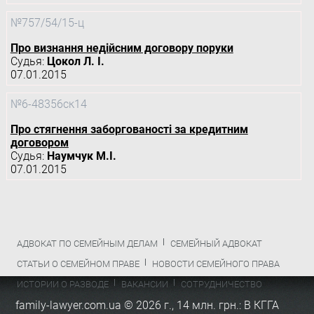
№757/54/15-ц
Про визнання недійсним договору поруки
Судья:
Цокол Л. І.
07.01.2015
№6-48356ск14
Про стягнення заборгованості за кредитним
договором
Судья:
Наумчук М.І.
07.01.2015
АДВОКАТ ПО СЕМЕЙНЫМ ДЕЛАМ
СЕМЕЙНЫЙ АДВОКАТ
СТАТЬИ О СЕМЕЙНОМ ПРАВЕ
НОВОСТИ СЕМЕЙНОГО ПРАВА
ИСТОРИИ О РАЗВОДЕ
ВАКАНСИИ
СОТРУДНИЧЕСТВО
family-lawyer.com.ua © 2026 г.,
14 млн. грн.: В КГГА