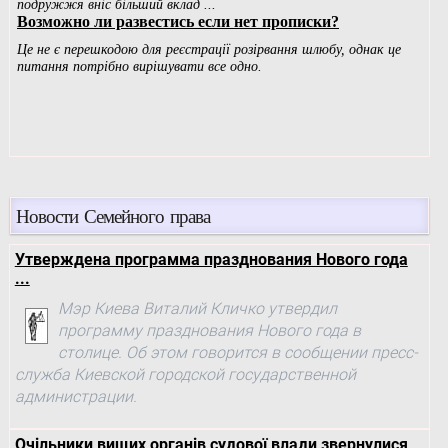
Новости Семейного права
Утверждена программа празднования Нового года
...
Мэр Киева Виталий Кличко утвердил
программу празднования Нового года в
столице. Об этом говорится в сообщении пресс-
служба Киевской городской государственной
администрации.
Очільники вищих органів судової влади звернулися