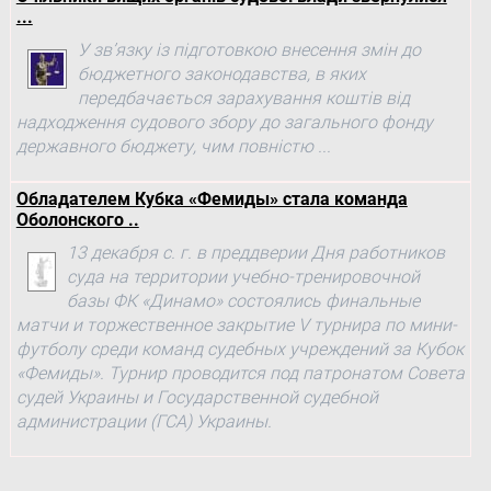
...
У зв’язку із підготовкою внесення змін до
бюджетного законодавства, в яких
передбачається зарахування коштів від
надходження судового збору до загального фонду
державного бюджету, чим повністю ...
Обладателем Кубка «Фемиды» стала команда
Оболонского ..
13 декабря с. г. в преддверии Дня работников
суда на территории учебно-тренировочной
базы ФК «Динамо» состоялись финальные
матчи и торжественное закрытие V турнира по мини-
футболу среди команд судебных учреждений за Кубок
«Фемиды». Турнир проводится под патронатом Совета
судей Украины и Государственной судебной
администрации (ГСА) Украины.