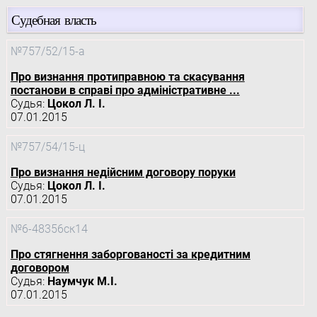
Судебная власть
№757/52/15-а
Про визнання протиправною та скасування
постанови в справі про адміністративне ...
Судья:
Цокол Л. І.
07.01.2015
№757/54/15-ц
Про визнання недійсним договору поруки
Судья:
Цокол Л. І.
07.01.2015
№6-48356ск14
Про стягнення заборгованості за кредитним
договором
Судья:
Наумчук М.І.
07.01.2015