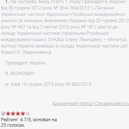
1.
На часткову зміну статті 1 Указу Президента України
від 30 травня 2012 року № 364( 364/2012 ) «
Питання
Української частини Українсько-Російської міждержавної
комісії
» (зі змінами, внесеними Указами від 20 червня 2012
року № 407 та від 2 квітня 2013 року № 181) увести до
складу Української частини Українсько-Російської
міждержавної комісії ЛУКАШ Олену Леонідівну — Міністра
юстиції України, вивівши зі складу Української частини цієї
Комісії О. Лавриновича.
Президент України
В. ЯНУКОВИЧ
м. Київ 14 грудня 2013 року № 683/2013
Юридичний портал Справедливість
Рейтинг:
4.7
/
5
, основан на
25
голосах.