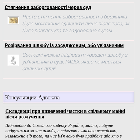
Стягнення заборгованості через суд
Часто стягнення заборгованості з боржника
буде можливим здійснити лише після того, як
було розглянуто та задоволено судом ...
Розірвання шлюбу із засудженим, або ув'язненим
Сьогодні можна ініціювати «розділ» шлюбу з
ув'язненим в суді, РАЦСі, якщо не мається
спільних дітей.
Консультации Адвоката