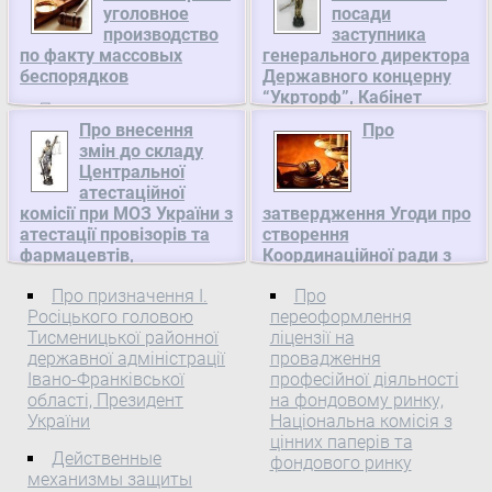
уголовное
посади
производство
заступника
по факту массовых
генерального директора
беспорядков
Державного концерну
“Укрторф”, Кабінет
Правоохранители еще
Міністрів України
Про внесення
Про
раз призывают
змін до складу
Про звільнення Попова
организаторов и
Центральної
М. Г. з посади заступника
участников акций
атестаційної
генерального директора
воздерживаться от
комісії при МОЗ України з
затвердження Угоди про
Державного концерну
нарушений
атестації провізорів та
створення
"Укрторф" Звільнити
законодательства, ведь
фармацевтів,
Координаційної ради з
Попова Миколу
Міністерство охорони
карантину рослин
за это предусмотрена
Про призначення І.
Георгійовича з посади
Про
здоров'я України
держав - учасниць СНД,
административная и
Росіцького головою
переоформлення
Кабінет Міністрів України
заступника генерального
уголовная
Про внесення змін до
Тисменицької районної
ліцензії на
директора Державного
ответственность. Об
Про затвердження
складу Центральної
державної адміністрації
провадження
концерну "Укрторф" за
этом ...
Угоди про створення
атестаційної комісії при
Івано-Франківської
професійної діяльності
власним бажанням.
Координаційної ради з
області, Президент
на фондовому ринку,
МОЗ України з атестації
України
Національна комісія з
карантину рослин
провізорів та
цінних паперів та
держав — учасниць СНД
фармацевтів На
Действенные
фондового ринку
Кабінет Міністрів України
виконання підпункту
механизмы защиты