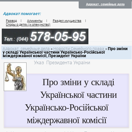
Адвокат, семейные дела
Адвокат помогает:
Развод
|
Алименты
|
Раздел имущества
|
Споры о детях (и опекунство)
Цены на услуги по семейному праву
Контакты семейного юриста
Адвокат, семейные дела
»
Новости Семейного права
»
Про зміни
у складі Української частини Українсько-Російської
міждержавної комісії, Президент України
Указ Президента України
Про зміни у складі
Української частини
Українсько-Російської
міждержавної комісії