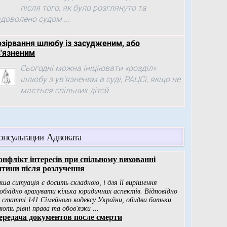
після того, як було розглянуто та
доволено судом ...
озірвання шлюбу із засудженим, або
в'язненим
Сьогодні можна ініціювати «розділ»
шлюбу з ув'язненим в суді, РАЦСі, якщо не
мається спільних дітей.
онсультации Адвоката