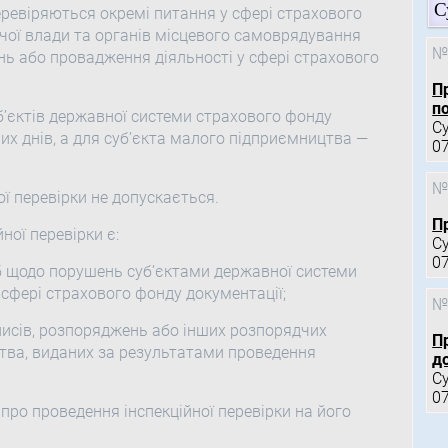
С
перевіряються окремі питання у сфері страхового
чої влади та органів місцевого самоврядування
№
нь або провадження діяльності у сфері страхового
П
по
б’єктів державної системи страхового фонду
С
х днів, а для суб’єкта малого підприємництва —
0
№
ї перевірки не допускається.
П
ої перевірки є:
С
0
іб щодо порушень суб’єктами державної системи
сфері страхового фонду документації;
№
исів, розпоряджень або інших розпорядчих
П
тва, виданих за результатами проведення
д
С
0
ро проведення інспекційної перевірки на його