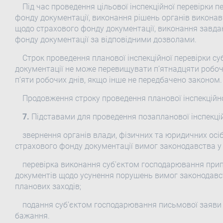
Під час проведення цільової інспекційної перевірки 
фонду документації, виконання рішень органів виконав
щодо страхового фонду документації, виконання завда
фонду документації за відповідними дозволами.
Строк проведення планової інспекційної перевірки су
документації не може перевищувати п’ятнадцяти робочи
п’яти робочих днів, якщо інше не передбачено законом.
Продовження строку проведення планової інспекційно
7.
Підставами для проведення позапланової інспекційн
звернення органів влади, фізичних та юридичних ос
страхового фонду документації вимог законодавства у 
перевірка виконання суб'єктом господарювання прип
документів щодо усунення порушень вимог законодавс
планових заходів;
подання суб’єктом господарювання письмової заяви п
бажання.