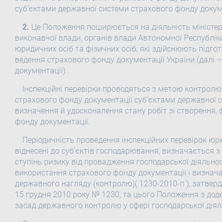
суб’єктами державної системи страхового фонду докум
2.
Це Положення поширюється на діяльність міністерс
виконавчої влади, органів влади Автономної Республік
юридичних осіб та фізичних осіб, які здійснюють підг
ведення страхового фонду документації України (далі 
документації).
Інспекційні перевірки проводяться з метою контрол
страхового фонду документації суб’єктами державної с
визначення й удосконалення стану робіт зі створення,
фонду документації.
Періодичність проведення інспекційних перевірок юри
віднесені до суб’єктів господарювання, визначається з
ступінь ризику від провадження господарської діяльнос
використання страхового фонду документації і визнача
державного нагляду (контролю)( 1230-2010-п ), затвер
15 грудня 2010 року № 1230, та цього Положення з д
засад державного контролю у сфері господарської діял