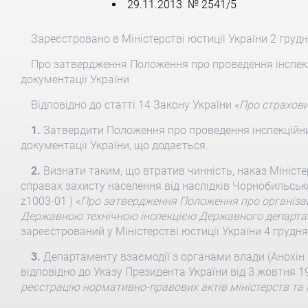
29.11.2013 № 2541/5
Зареєстровано в Міністерстві юстиції України 2 груд
Про затвердження Положення про проведення інспекц
документації України
Відповідно до статті 14 Закону України «
Про страхови
1.
Затвердити Положення про проведення інспекційни
документації України, що додається.
2.
Визнати таким, що втратив чинність, наказ Міністе
справах захисту населення від наслідків Чорнобильськ
z1003-01 ) «
Про затвердження Положення про організац
Державною технічною інспекцією Державного департам
зареєстрований у Міністерстві юстиції України 4 грудн
3.
Департаменту взаємодії з органами влади (Анохін 
відповідно до Указу Президента України від 3 жовтня 19
реєстрацію нормативно-правових актів міністерств та 