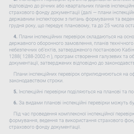
відповідно до річних або квартальних планів інспекцій
страхового фонду документації (далі — плани інспекці
державним інспектором з питань формування та веденн
грудня року, що передує плановому, та до 25 числа ос
4.
Плани інспекційних перевірок складаються на основ
державного оборонного замовлення, планів технічного
небезпечних об’єктів, затвердженого постановою Кабіне
1288( 1288-2002-п ), програм створення галузевих та о
документації, затверджених відповідно до законодавст
Плани інспекційних перевірок оприлюднюються на оф
законодавством строки.
5.
Інспекційні перевірки поділяються на планові та п
6.
За видами планові інспекційні перевірки можуть бу
Під час проведення комплексної інспекційної перевір
формування, ведення та використання страхового фонд
страхового фонду документації.