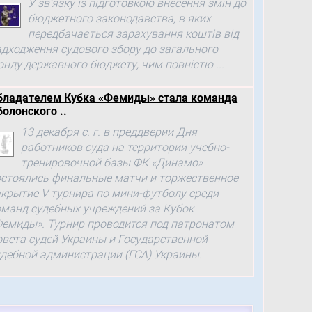
У зв’язку із підготовкою внесення змін до
бюджетного законодавства, в яких
передбачається зарахування коштів від
адходження судового збору до загального
онду державного бюджету, чим повністю ...
бладателем Кубка «Фемиды» стала команда
болонского ..
13 декабря с. г. в преддверии Дня
работников суда на территории учебно-
тренировочной базы ФК «Динамо»
остоялись финальные матчи и торжественное
акрытие V турнира по мини-футболу среди
оманд судебных учреждений за Кубок
Фемиды». Турнир проводится под патронатом
овета судей Украины и Государственной
удебной администрации (ГСА) Украины.