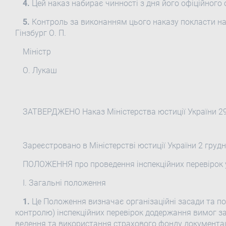
4.
Цей наказ набирає чинності з дня його офіційного 
5.
Контроль за виконанням цього наказу покласти на
Гінзбург О. П.
Міністр
О. Лукаш
ЗАТВЕРДЖЕНО Наказ Міністерства юстиції України 2
Зареєстровано в Міністерстві юстиції України 2 груд
ПОЛОЖЕННЯ про проведення інспекційних перевірок у
І. Загальні положення
1.
Це Положення визначає організаційні засади та п
контролю) інспекційних перевірок додержання вимог з
ведення та використання страхового фонду документаці