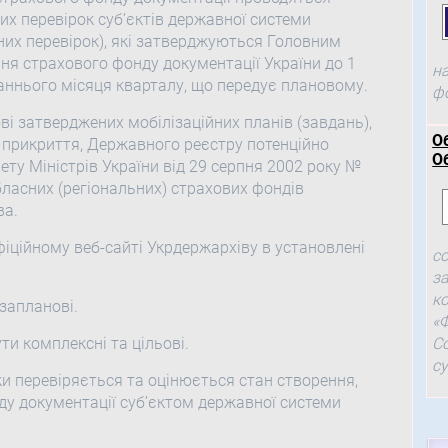
них перевірок суб’єктів державної системи
йних перевірок), які затверджуються Головним
я страхового фонду документації України до 1
н
таннього місяця кварталу, що передує плановому.
ф
і затверджених мобілізаційних планів (завдань),
О
 прикриття, Державного реєстру потенційно
О
ту Міністрів України від 29 серпня 2002 року №
бласних (регіональних) страхових фондів
ва.
іційному веб-сайті Укрдержархіву в установлені
с
з
к
озапланові.
«
ти комплексні та цільові.
С
с
ки перевіряється та оцінюється стан створення,
у документації суб’єктом державної системи