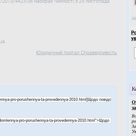
3/2013/4423-06 набирає чинності з 29 листопада
за
Р
у
.ua
Юридичний портал Справедливість
К