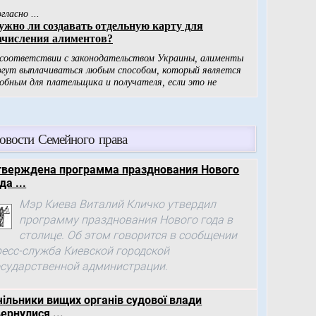
овости Семейного права
тверждена программа празднования Нового
да ...
Мэр Киева Виталий Кличко утвердил
программу празднования Нового года в
столице. Об этом говорится в сообщении
ресс-служба Киевской городской
осударственной администрации.
чільники вищих органів судової влади
ернулися ...