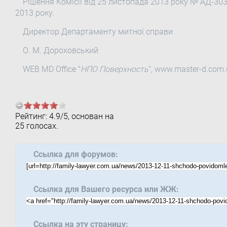
Рішення Комісії від 25 листопада 2013 року № АД-30
2013 року.
Директор Департаменту митної справи
О. М. Дороховський
WEB MD Office "
НПО Поверхность
", www.master-d.com
Рейтинг:
4.9
/
5
, основан на
25
голосах.
Ссылка для форумов:
Ссылка для Вашего ресурса или ЖЖ:
Ссылка на эту страницу: