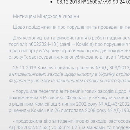
03.12.2013 № 26005/7/99-99-24-0
Митницям Міндоходів України
Щодо повідомлення про порушення та проведення пе
Для керівництва та використання в роботі надсилаєм
торгівлі( n0022324-13 ) (далі — Комісія) про порушенн
щодо імпорту в Україну стрілочних переводів походження
строку їх застосування, яке опубліковано в газеті "
Уряд
25.11.2013 Комісія прийняла рішення № АД-303/2013/
антидемпінгових заходів щодо імпорту в Україну стріл
Федерації у зв'язку із закінченням строку їх застосуван
- порушила перегляд антидемпінгових заходів щодо і
походженням з Російської Федерації у зв'язку із закінч
з рішенням Комісії від 5 липня 2002 року № АД-43/2002/
рішенням Комісії від 26 листопада 2008 року № АД-193/
- продовжила дію антидемпінгових заходів, застосова
АД-43/2002/52-63 ( vc-63324-02 ), із змінами, та продо