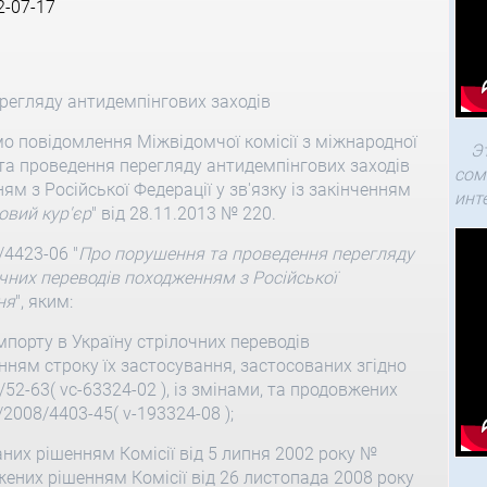
2-07-17
регляду антидемпінгових заходів
о повідомлення Міжвідомчої комісії з міжнародної
Э
я та проведення перегляду антидемпінгових заходів
сом
м з Російської Федерації у зв'язку із закінченням
инт
овий кур'єр
" від 28.11.2013 № 220.
4423-06 "
Про порушення та проведення перегляду
очних переводів походженням з Російської
ня
", яким:
мпорту в Україну стрілочних переводів
енням строку їх застосування, застосованих згідно
52-63( vc-63324-02 ), із змінами, та продовжених
2008/4403-45( v-193324-08 );
них рішенням Комісії від 5 липня 2002 року №
вжених рішенням Комісії від 26 листопада 2008 року