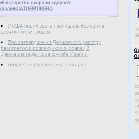
Міністерство охорони здоров'я
УкраїниЗАТВЕРДЖЕНО
ЗАТВЕРДЖЕНО Наказ Міністерства охорони
здоров’я України 30.07.2012 № 577 Директор
У США новий ураган залишила без світла
н
Департаменту реформ та розвитку медичної
десятки тисяч людей
ф
допомоги М. К. Хобзей
Про затвердження Державного реєстру
реєстраторів розрахункових операцій,
О
Державна податкова служба України
О
«Корвет» набуває конкретних рис
с
з
к
«
С
с