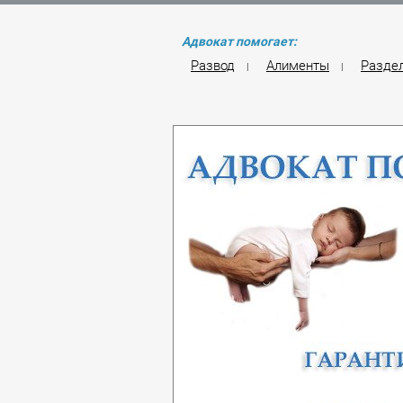
Адвокат помогает:
Развод
Алименты
Разде
|
|