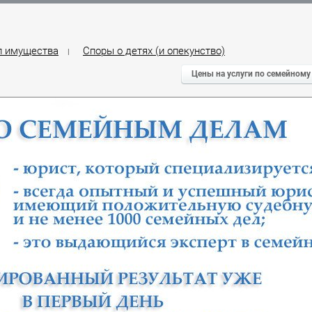
л имущества
Споры о детях (и опекунство)
|
Цены на услуги по семейному