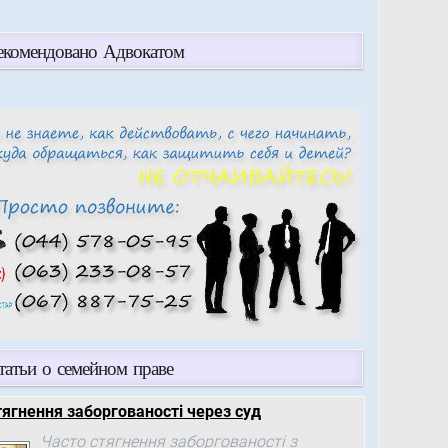
екомендовано Адвокатом
татьи о семейном праве
тягнення заборгованості через суд
Часто стягнення заборгованості з