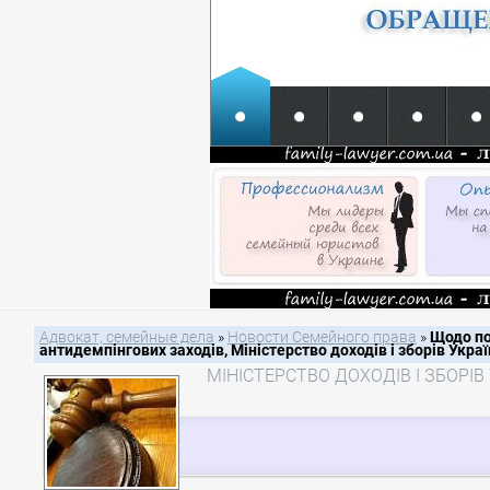
Адвокат, семейные дела
»
Новости Семейного права
»
Щодо по
антидемпінгових заходів, Міністерство доходів і зборів Укра
МІНІСТЕРСТВО ДОХОДІВ І ЗБОРІВ