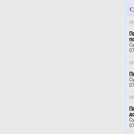
С
№
П
по
С
0
№
П
С
0
№
П
д
С
0