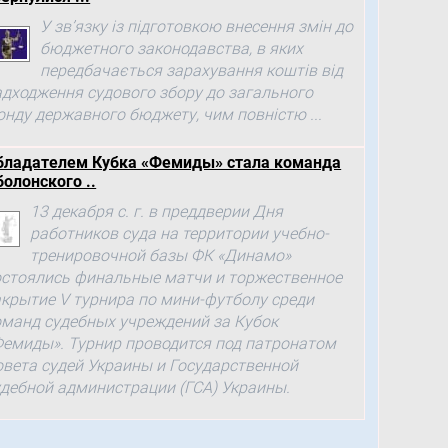
У зв’язку із підготовкою внесення змін до
бюджетного законодавства, в яких
передбачається зарахування коштів від
адходження судового збору до загального
онду державного бюджету, чим повністю ...
бладателем Кубка «Фемиды» стала команда
болонского ..
13 декабря с. г. в преддверии Дня
работников суда на территории учебно-
тренировочной базы ФК «Динамо»
остоялись финальные матчи и торжественное
акрытие V турнира по мини-футболу среди
оманд судебных учреждений за Кубок
Фемиды». Турнир проводится под патронатом
овета судей Украины и Государственной
удебной администрации (ГСА) Украины.