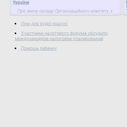
України
Про зміну складу Організаційного комітету з
підготовки та проведення заходів з нагоди Дня
соціальної справедливості Ввести до складу
Ліки для рудої красуні
Організаційного комітету з підготовки та
Участники налогового форума обсудили
проведення заходів з нагоди Дня соціальної
международное налоговое планирование
справедливості( 922-2012-р ), утвореного
розпорядженням Кабінету Міністрів України від
Помощь ребенку
21 листопада 2012 р. № 922, Королевську
Наталію Юріївну — Міністра соціальної політики
як голову Організаційного комітету, Дніпрова
Олексія Сергійовича — заступника Міністра
освіти і науки, молоді та спорту — керівника
апарату, Цибенка Петра Степановича — Голову
Комітету Верховної Ради України з питань
соціальної політики та праці, голову ради
Організації ветеранів України (за згодою),
вивівши з його складу Тігіпка Сергія Леонідовича
та Кулікова Петра Мусійовича.