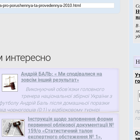
м интересно
Н
Андрій БАЛЬ: « Ми сподівалися на
У
зовсім інший результат»
го
Виконуючий обов'язки головного
тренера національної збірної України з
футболу Андрій Баль після домашньої поразки
від чорногорців (0:1) у відбірковому турнірі
п
чемпіонату світу-2014 зазначив, ...
г
Інструкція щодо заповнення форми
первинної облікової документації №
159/o «Статистичний талон
О
експертного обстеження № 1»,
зв