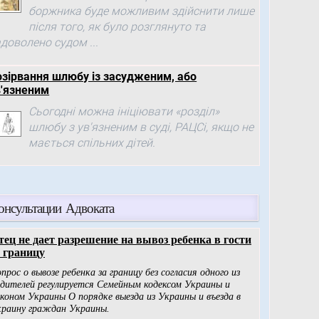
боржника буде можливим здійснити лише
після того, як було розглянуто та
доволено судом ...
озірвання шлюбу із засудженим, або
в'язненим
Сьогодні можна ініціювати «розділ»
шлюбу з ув'язненим в суді, РАЦСі, якщо не
мається спільних дітей.
онсультации Адвоката