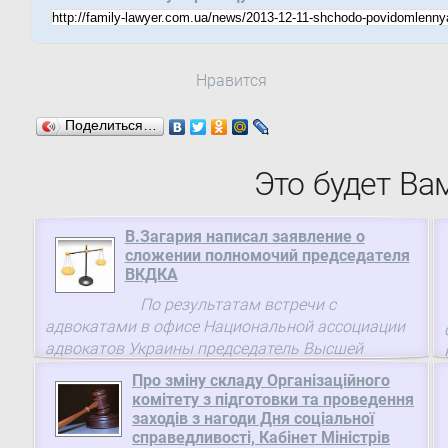
Нравится
Поделиться…
Это будет Ва
В.Загария написал заявление о
сложении полномочий председателя
ВКДКА
По результатам встречи с
адвокатами в офисе Национальной ассоциации
адвокатов Украины председатель Высшей
квалификационно-дисциплинарной комиссии
Про зміну складу Організаційного
адвокатуры Валентин Загария написал
комітету з підготовки та проведення
заявление ...
заходів з нагоди Дня соціальної
справедливості, Кабінет Міністрів