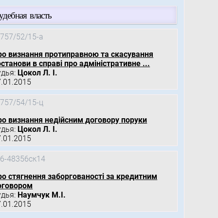
удебная власть
757/52/15-а
ро визнання протиправною та скасування
станови в справі про адміністративне ...
удья:
Цокол Л. І.
7.01.2015
757/54/15-ц
ро визнання недійсним договору поруки
удья:
Цокол Л. І.
7.01.2015
6-48356ск14
ро стягнення заборгованості за кредитним
оговором
удья:
Наумчук М.І.
7.01.2015