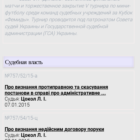
матчи и торжественное закрытие V турнира по мини-
футболу среди команд судебных учреждений за Кубок
«Фемиды». Турнир проводится под патронатом Совета
судей Украины и Государственной судебной
администрации (ГСА) Украины.
Судебная власть
№757/52/15-а
Про визнання протиправною та скасування
постанови в справі про адміністративне ...
Судья:
Цокол Л. І.
07.01.2015
№757/54/15-ц
Про визнання недійсним договору поруки
Судья:
Цокол Л. І.