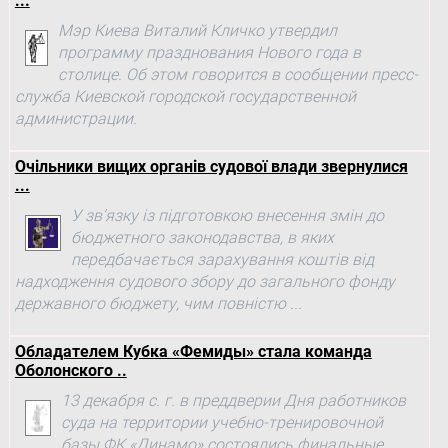
...
Мэр Киева Виталий Кличко утвердил
программу празднования Нового года в
столице. Об этом говорится в сообщении пресс-
служба Киевской городской государственной
администрации.
Очільники вищих органів судової влади звернулися
...
У зв’язку із підготовкою внесення змін до
бюджетного законодавства, в яких
передбачається зарахування коштів від
надходження судового збору до загального фонду
державного бюджету, чим повністю ...
Обладателем Кубка «Фемиды» стала команда
Оболонского ..
13 декабря с. г. в преддверии Дня работников
суда на территории учебно-тренировочной
базы ФК «Динамо» состоялись финальные