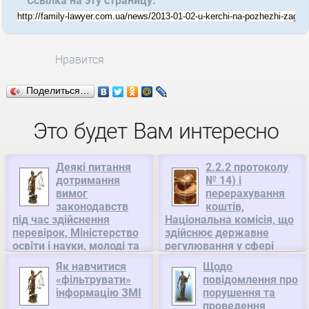
Ссылка на эту страницу:
Нравится
Поделиться…
Это будет Вам интересно
Деякі питання
2.2.2 протоколу
дотримання
№ 14) і
вимог
перерахування
законодавств
коштів,
під час здійснення
Національна комісія, що
перевірок, Міністерство
здійснює державне
освіти і науки, молоді та
регулювання у сфері
спорту України
енергетики
Як навчитися
Щодо
Деякі питання
«фільтрувати»
Про погодження
повідомлення про
інформацію ЗМІ
порушення та
дотримання вимог
рішення Ради ОРЕ від
проведення