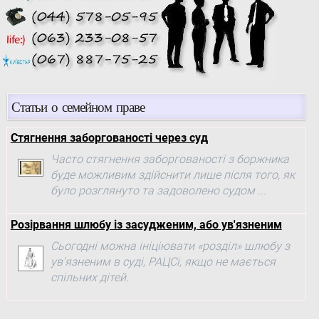
Статьи о семейном праве
Стягнення заборгованості через суд
Часто стягнення заборгованості з боржника
буде можливим здійснити лише після того, як
було розглянуто та задоволено судом ...
Розірвання шлюбу із засудженим, або ув'язненим
Сьогодні можна ініціювати «розділ» шлюбу з
ув'язненим в суді, РАЦСі, якщо не мається
спільних дітей.