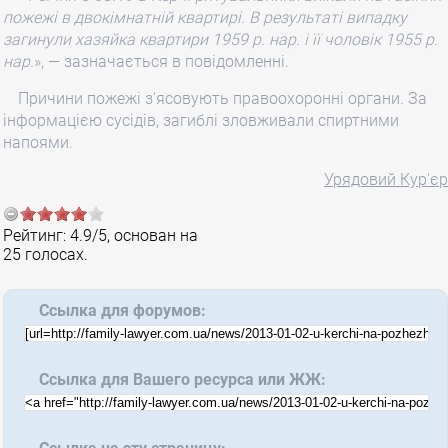
пожежі в двокімнатній квартирі. В результаті випадку
загинули хазяйка квартири 1959 р. нар. і її чоловік 1955 р.
нар.
», — зазначається в повідомленні.
Причини пожежі з'ясовують правоохоронні органи. За
інформацією сусідів, загиблі зловживали спиртними
напоями.
Урядовий Кур'єр
Рейтинг:
4.9
/
5
, основан на
25
голосах.
Ссылка для форумов:
Ссылка для Вашего ресурса или ЖЖ: