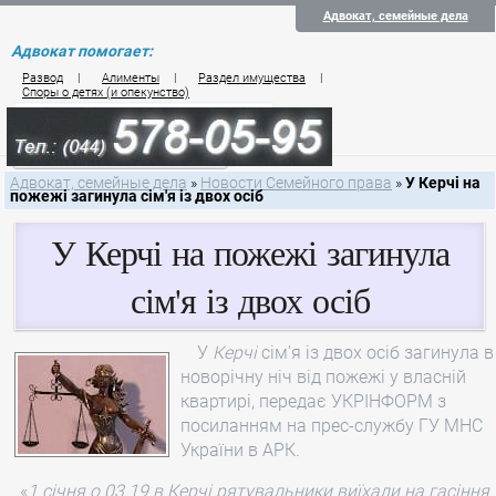
Адвокат, семейные дела
Адвокат помогает:
Развод
|
Алименты
|
Раздел имущества
|
Споры о детях (и опекунство)
Цены на услуги по семейному праву
Контакты семейного юриста
Адвокат, семейные дела
»
Новости Семейного права
»
У Керчі на
пожежі загинула сім'я із двох осіб
У Керчі на пожежі загинула
сім'я із двох осіб
У
Керчі
сім'я із двох осіб загинула в
новорічну ніч від пожежі у власній
квартирі, передає УКРІНФОРМ з
посиланням на прес-службу ГУ МНС
України в АРК.
«
1 січня о 03.19 в
Керчі
рятувальники виїхали на гасіння