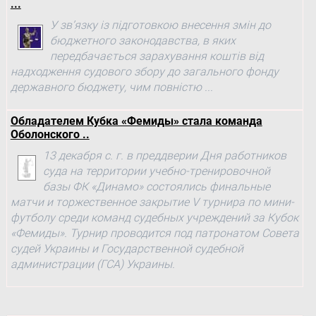
...
У зв’язку із підготовкою внесення змін до
бюджетного законодавства, в яких
передбачається зарахування коштів від
надходження судового збору до загального фонду
державного бюджету, чим повністю ...
Обладателем Кубка «Фемиды» стала команда
Оболонского ..
13 декабря с. г. в преддверии Дня работников
суда на территории учебно-тренировочной
базы ФК «Динамо» состоялись финальные
матчи и торжественное закрытие V турнира по мини-
футболу среди команд судебных учреждений за Кубок
«Фемиды». Турнир проводится под патронатом Совета
судей Украины и Государственной судебной
администрации (ГСА) Украины.