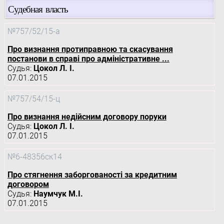
Судебная власть
№757/52/15-а
Про визнання протиправною та скасування
постанови в справі про адміністративне ...
Судья:
Цокол Л. І.
07.01.2015
№757/54/15-ц
Про визнання недійсним договору поруки
Судья:
Цокол Л. І.
07.01.2015
№6-48356ск14
Про стягнення заборгованості за кредитним
договором
Судья:
Наумчук М.І.
07.01.2015