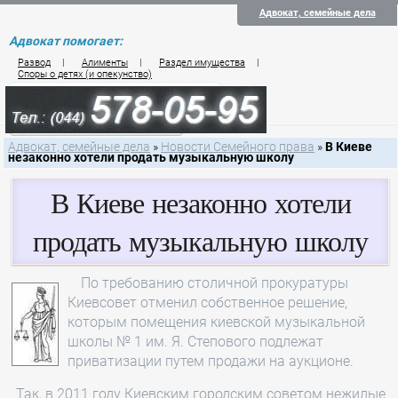
Адвокат, семейные дела
Адвокат помогает:
Развод
|
Алименты
|
Раздел имущества
|
Споры о детях (и опекунство)
Цены на услуги по семейному праву
Контакты семейного юриста
Адвокат, семейные дела
»
Новости Семейного права
»
В Киеве
незаконно хотели продать музыкальную школу
В Киеве незаконно хотели
продать музыкальную школу
По требованию столичной прокуратуры
Киевсовет отменил собственное решение,
которым помещения киевской музыкальной
школы № 1 им. Я. Степового подлежат
приватизации путем продажи на аукционе.
Так, в 2011 году Киевским городским советом нежилые