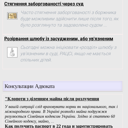
Стягнення заборгованості через суд
Часто стягнення заборгованості з боржника
буде можливим здійснити лише після того, як
було розглянуто та задоволено судом ...
Розірвання шлюбу із засудженим, або ув'язненим
Сьогодні можна ініціювати «розділ» шлюбу з
ув'язненим в суді, РАЦСі, якщо не мається
спільних дітей.
Консультации Адвоката