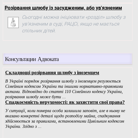
Розірвання шлюбу із засудженим, або ув'язненим
Сьогодні можна ініціювати «розділ» шлюбу з
ув'язненим в суді, РАЦСі, якщо не мається
спільних дітей.
Консультации Адвоката