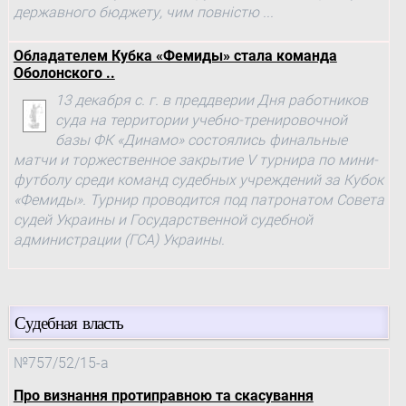
державного бюджету, чим повністю ...
Обладателем Кубка «Фемиды» стала команда
Оболонского ..
13 декабря с. г. в преддверии Дня работников
суда на территории учебно-тренировочной
базы ФК «Динамо» состоялись финальные
матчи и торжественное закрытие V турнира по мини-
футболу среди команд судебных учреждений за Кубок
«Фемиды». Турнир проводится под патронатом Совета
судей Украины и Государственной судебной
администрации (ГСА) Украины.
Судебная власть
№757/52/15-а
Про визнання протиправною та скасування