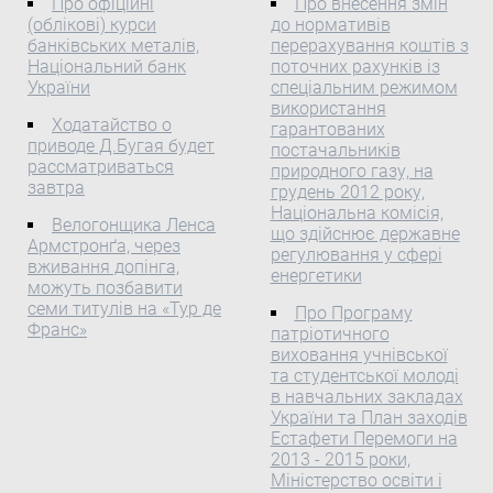
паралізував рух поїздів у
Про офіційні
Про внесення змін
закуплених за кошти
(облікові) курси
до нормативів
Державного бюджету
Бельгії. Швидкісне
банківських металів,
перерахування коштів з
України на 2012 рік,
сполучення з Лондоном і
Національний банк
поточних рахунків із
Міністерство охорони
Парижем також
України
спеціальним режимом
здоров'я України
порушене.
використання
Про розподіл виробів
Ходатайство о
гарантованих
приводе Д.Бугая будет
медичного призначення
постачальників
рассматриваться
для хворих із серцево-
природного газу, на
завтра
грудень 2012 року,
судинними та судинно-
Національна комісія,
мозковими
Велогонщика Ленса
що здійснює державне
захворюваннями,
Армстронґа, через
регулювання у сфері
вживання допінга,
закуплених за кошти
енергетики
можуть позбавити
Державного бюджету
семи титулів на «Тур де
Про Програму
України на 2012 рік
Франс»
патріотичного
виховання учнівської
та студентської молоді
в навчальних закладах
України та План заходів
Естафети Перемоги на
2013 - 2015 роки,
Міністерство освіти і