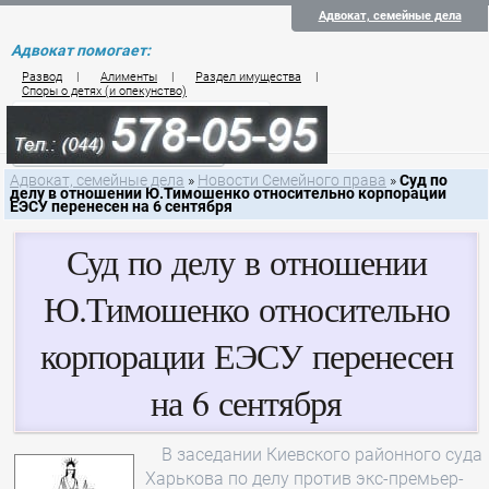
Адвокат, семейные дела
Адвокат помогает:
Развод
|
Алименты
|
Раздел имущества
|
Споры о детях (и опекунство)
Цены на услуги по семейному праву
Контакты семейного юриста
Адвокат, семейные дела
»
Новости Семейного права
»
Суд по
делу в отношении Ю.Тимошенко относительно корпорации
ЕЭСУ перенесен на 6 сентября
Суд по делу в отношении
Ю.Тимошенко относительно
корпорации ЕЭСУ перенесен
на 6 сентября
В заседании Киевского районного суда
Харькова по делу против экс-премьер-