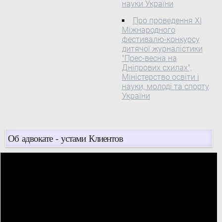
науки України
Про проведення XI
Міжнародного
фестивалю-конкурсу
дитячої журналістики
"Прес-весна на
Дніпрових схилах",
Міністерство освіти і
науки, молоді та спорту
України
Об адвокате - устами Клиентов