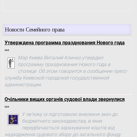
Новости Семейного права
Утверждена программа празднования Нового года
...
Мэр Киева Виталий Кличко утвердил
программу празднования Нового года в
столице. Об этом говорится в сообщении пресс-
служба Киевской городской государственной
администрации.
Очільники вищих органів судової влади звернулися
...
У зв’язку із підготовкою внесення змін до
бюджетного законодавства, в яких
передбачається зарахування коштів від
надходження судового збору до загального фонду