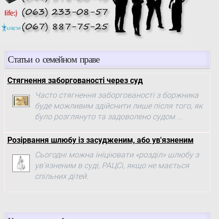
Статьи о семейном праве
Стягнення заборгованості через суд
Часто стягнення заборгованості з боржника
буде можливим здійснити лише після того, як
було розглянуто та задоволено судом ...
Розірвання шлюбу із засудженим, або ув'язненим
Сьогодні можна ініціювати «розділ» шлюбу з
ув'язненим в суді, РАЦСі, якщо не мається
спільних дітей.