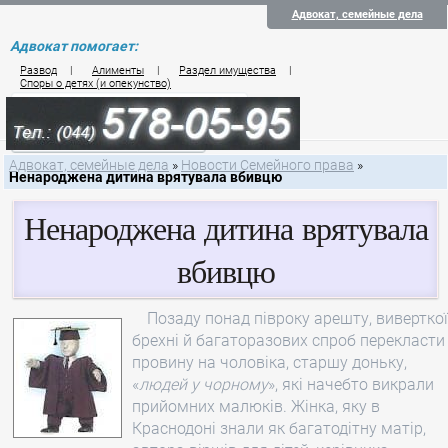
Адвокат, семейные дела
Адвокат помогает:
Развод
|
Алименты
|
Раздел имущества
|
Споры о детях (и опекунство)
Цены на услуги по семейному праву
Контакты семейного юриста
Адвокат, семейные дела
»
Новости Семейного права
»
Ненароджена дитина врятувала вбивцю
Ненароджена дитина врятувала
вбивцю
Позаду понад півроку арешту, виверткої
брехні й багаторазових спроб перекласти
провину на чоловіка, старшу доньку,
«
людей у чорному
», які начебто викрали
прийомних малюків. Жінка, яку в
Краснодоні знали як багатодітну матір,