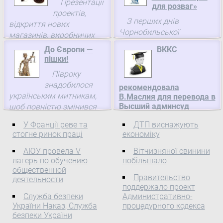
Презентації
для розваг»
проектів,
З перших днів
відкриття нових
Чорнобильської
магазинів, виробничих
катастрофи, коли на
ліній на будь-яких
До Європи —
ВККС
телеекранах зявляється
підприємствах (з
пішки!
Припять, оператори
виробництва бетону,
Півроку
обовязково показують
цигарок чи солодкої води
знадобилося
ляльку у покинутій
рекомендовала
тощо) їхня стихія. І
українським митникам,
В.Маслия для перевода в
багатоповерхівці.
байдуже, що
Высший админсуд
щоб повністю змінився
Сприймають її не як
презентують. Однією ...
Украины
вигляд єдиного на
забуту дитячу іграшку, ...
У Франції реве та
ДТП виснажують
українсько-польському
Как сообщает
стогне ринок праці
економіку
кордоні пішого переходу
корреспондент «ЮП», на
в міжнародному пункті
АЮУ провела V
Вітчизняної свинини
своем сегодняшнем
лагерь по обучению
побільшало
пропуску Шегині Медика.
очередном заседании
общественной
Адже умови, за
Высшая
Правительство
деятельности
якихраніше ...
квалификационная
поддержало проект
Служба безпеки
комиссия судей Украины
Административно-
України Наказ, Служба
процедурного кодекса
предоставила
безпеки України
рекомендацию