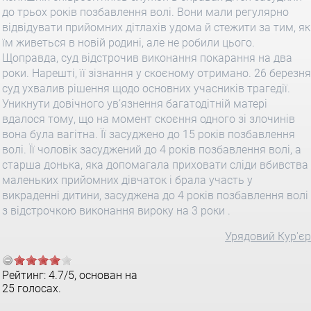
до трьох років позбавлення волі. Вони мали регулярно
відвідувати прийомних дітлахів удома й стежити за тим, як
їм живеться в новій родині, але не робили цього.
Щоправда, суд відстрочив виконання покарання на два
роки. Нарешті, її зізнання у скоєному отримано. 26 березня
суд ухвалив рішення щодо основних учасників трагедії.
Уникнути довічного ув’язнення багатодітній матері
вдалося тому, що на момент скоєння одного зі злочинів
вона була вагітна. Її засуджено до 15 років позбавлення
волі. Її чоловік засуджений до 4 років позбавлення волі, а
старша донька, яка допомагала приховати сліди вбивства
маленьких прийомних дівчаток і брала участь у
викраденні дитини, засуджена до 4 років позбавлення волі
з відстрочкою виконання вироку на 3 роки .
Урядовий Кур'єр
Рейтинг:
4.7
/
5
, основан на
25
голосах.