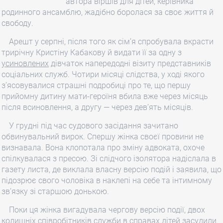
автора віршів для дітей, керівника
родинного ансамблю, жадібно боролася за своє життя й
свободу.
Арешт у серпні, після того як сім’я спробувала вкрасти
трирічну Кристіну Кабакову й видати її за одну з
усиновлених
дівчаток напередодні візиту представників
соціальних служб. Чотири місяці слідства, у ході якого
з’ясовувалися страшні подробиці про те, що першу
прийомну дитину мати-героїня вбила вже через місяць
після всиновлення, а другу — через дев’ять місяців.
У грудні під час судового засідання зачитано
обвинувальний вирок. Спершу жінка своєї провини не
визнавала. Вона клопотала про зміну адвоката, охоче
спілкувалася з пресою. Зі слідчого ізолятора надіслала в
газету листа, де виклала власну версію подій і заявила, що
підозрює свого чоловіка в наклепі на себе та інтимному
зв’язку зі старшою донькою.
Поки ця жінка вигадувала чергову версію події, двох
колишніх співробітників служби в справах дітей засудили