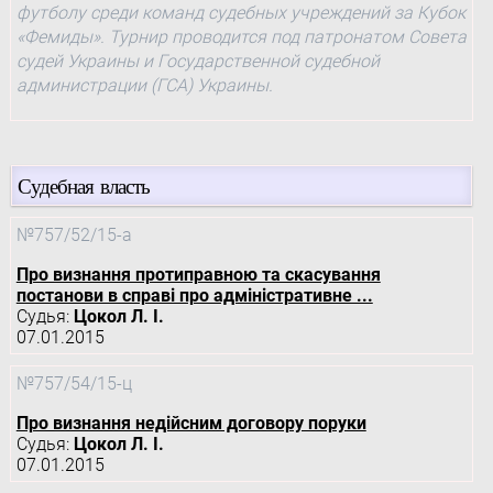
футболу среди команд судебных учреждений за Кубок
«Фемиды». Турнир проводится под патронатом Совета
судей Украины и Государственной судебной
администрации (ГСА) Украины.
Судебная власть
№757/52/15-а
Про визнання протиправною та скасування
постанови в справі про адміністративне ...
Судья:
Цокол Л. І.
07.01.2015
№757/54/15-ц
Про визнання недійсним договору поруки
Судья:
Цокол Л. І.
07.01.2015