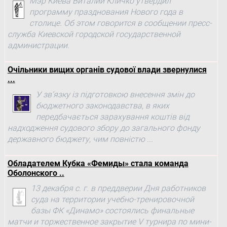
Мэр Киева Виталий Кличко утвердил
программу празднования Нового года в
столице. Об этом говорится в сообщении пресс-
служба Киевской городской государственной
администрации.
Очільники вищих органів судової влади звернулися
...
У зв’язку із підготовкою внесення змін до
бюджетного законодавства, в яких
передбачається зарахування коштів від
надходження судового збору до загального фонду
державного бюджету, чим повністю ...
Обладателем Кубка «Фемиды» стала команда
Оболонского ..
13 декабря с. г. в преддверии Дня работников
суда на территории учебно-тренировочной
базы ФК «Динамо» состоялись финальные
матчи и торжественное закрытие V турнира по мини-