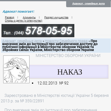
Адвокат, семейные дела
Адвокат помогает:
Развод
|
Алименты
|
Раздел имущества
|
Споры о детях (и опекунство)
Цены на услуги по семейному праву
Контакты семейного юриста
Адвокат, семейные дела
»
Новости Семейного права
»
Про
внесення змін до Інструкції про забезпечення доступу до
публічної інформації в Міністерстві оборони України та
Збройних Силах України, Міністерство оборони України
МІНІСТЕРСТВО ОБОРОНИ УКРАЇНИ
НАКАЗ
12.02.2013 № 92
Зареєстровано в Міністерстві юстиції України 5 березня
2013 р. за № 359/22891
Про внесення змін до Інструкції про забезпечення