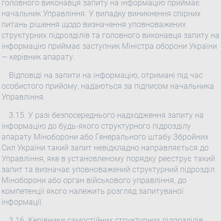
головного виконавця запиту на інформацію приймає
начальник Управління. У випадку виникнення спірних
питань рішення щодо визначення уповноважених
структурних підрозділів та головного виконавця запиту на
інформацію приймає заступник Міністра оборони України
— керівник апарату.
Відповіді на запити на інформацію, отримані під час
особистого прийому, надаються за підписом начальника
Управління.
3.15. У разі безпосереднього надходження запиту на
інформацію до будь-якого структурного підрозділу
апарату Міноборони або Генерального штабу Збройних
Сил України такий запит невідкладно направляється до
Управління, яке в установленому порядку реєструє такий
запит та визначає уповноважений структурний підрозділ
Міноборони або орган військового управління, до
компетенції якого належить розгляд запитуваної
інформації.
3.16. Керівники самостійних структурних підрозділів