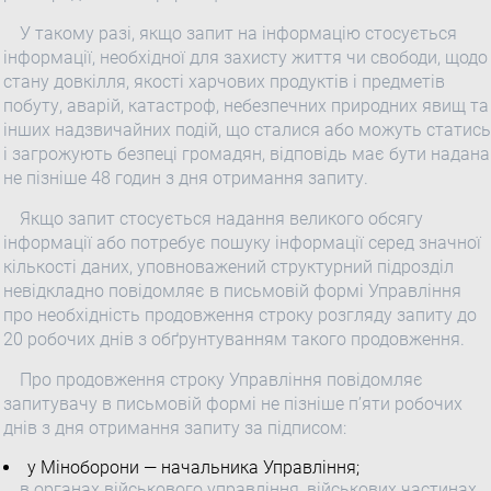
У такому разі, якщо запит на інформацію стосується
інформації, необхідної для захисту життя чи свободи, щодо
стану довкілля, якості харчових продуктів і предметів
побуту, аварій, катастроф, небезпечних природних явищ та
інших надзвичайних подій, що сталися або можуть статись
і загрожують безпеці громадян, відповідь має бути надана
не пізніше 48 годин з дня отримання запиту.
Якщо запит стосується надання великого обсягу
інформації або потребує пошуку інформації серед значної
кількості даних, уповноважений структурний підрозділ
невідкладно повідомляє в письмовій формі Управління
про необхідність продовження строку розгляду запиту до
20 робочих днів з обґрунтуванням такого продовження.
Про продовження строку Управління повідомляє
запитувачу в письмовій формі не пізніше п’яти робочих
днів з дня отримання запиту за підписом:
у Міноборони — начальника Управління;
в органах військового управління, військових частинах,