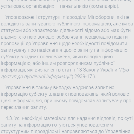
установах, організаціях — начальників (командирів).
Уповноважені структурні підрозділи Міноборони, які не
володіють запитуваною публічною інформацією, але їм за
статусом або характером діяльності відомо або має бути
відомо, хто нею володіє, зобов’язані невідкладно подати
пропозиції до Управління щодо необхідності повідомити
запитувачу про надіслання цього запиту на інформацію
суб’єкту владних повноважень, який володіє цією
інформацією, або іншим розпорядникам публічної
інформації, які визначені в статті 13 Закону України "
Про
доступ до публічної інформації
"( 2939-17 ).
Управління в такому випадку надсилає запит на
інформацію суб’єкту владних повноважень, який володіє
цією інформацією, при цьому повідомляє запитувачу про
пересилання запиту.
4.3. Усі необхідні матеріали для надання відповіді по суті
запиту на інформацію готуються уповноваженим
структурним підрозділом і направляються до Управління