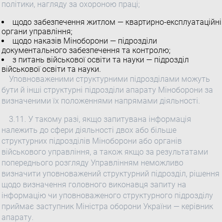
політики, нагляду за охороною праці;
щодо забезпечення житлом — квартирно-експлуатаційні
органи управління;
щодо наказів Міноборони — підрозділи
документального забезпечення та контролю;
з питань військової освіти та науки — підрозділ
військової освіти та науки.
Уповноваженими структурними підрозділами можуть
бути й інші структурні підрозділи апарату Міноборони за
визначеними їх положеннями напрямами діяльності.
3.11. У такому разі, якщо запитувана інформація
належить до сфери діяльності двох або більше
структурних підрозділів Міноборони або органів
військового управління, а також якщо за результатами
попереднього розгляду Управлінням неможливо
визначити уповноважений структурний підрозділ, рішення
щодо визначення головного виконавця запиту на
інформацію чи уповноваженого структурного підрозділу
приймає заступник Міністра оборони України — керівник
апарату.