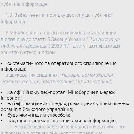
публічна інформація.
1.3. Забезпечення порядку доступу до публічної
інформації
У Міноборони та органах військового управління
відповідно до статті 5 Закону України "
Про доступ до
публічної інформації
"( 2939-17 ) доступ до інформації
забезпечується шляхом:
систематичного та оперативного оприлюднення
інформації:
в друкованих виданнях: "
Народна армія України
",
"
Військо України
", "
Флот України
", "
Крила України
";
на офіційному веб-порталі Міноборони в мережі
Інтернет;
на інформаційних стендах, розміщених у приміщеннях
органів військового управління;
будь-яким іншим способом;
надання інформації за запитами на інформацію.
1.4. Безпосереднє забезпечення доступу до публічної
інформації в органах військового управління