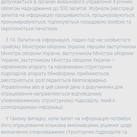
допускається в органах військового управління з річним
обсягом надходження до 500 запитів. Журнали реєстрації
запитів на інформацію прошиваються, прошнуровуються,
пронумеровуються, підписуються посадовою особою та
скріплюються печаткою.
3.14. Запити на інформацію, подані під час особистого
прийому Міністром оборони України, першим заступником
Міністра оборони України, заступником Міністра оборони
України, заступником Міністра оборони України —
керівником апарату та керівниками структурних
підрозділів апарату Міноборони, приймаються,
реєструються, розглядаються безпосередньо
Управлінням або в цей самий день з дорученням для
опрацювання направляються відповідному
уповноваженому структурному підрозділу, який є
розпорядником інформації.
У такому випадку, коли запит на інформацію потребує
його опрацювання кількома виконавцями, рішення щодо
визначення уповноважених структурних підрозділів та