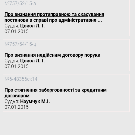
№757/52/15-а
Про визнання протиправною та скасування
постанови в справі про адміністративне ...
Судья:
Цокол Л. І.
07.01.2015
№757/54/15-ц
Про визнання недійсним договору поруки
Судья:
Цокол Л. І.
07.01.2015
№6-48356ск14
Про стягнення заборгованості за кредитним
договором
Судья:
Наумчук М.І.
07.01.2015