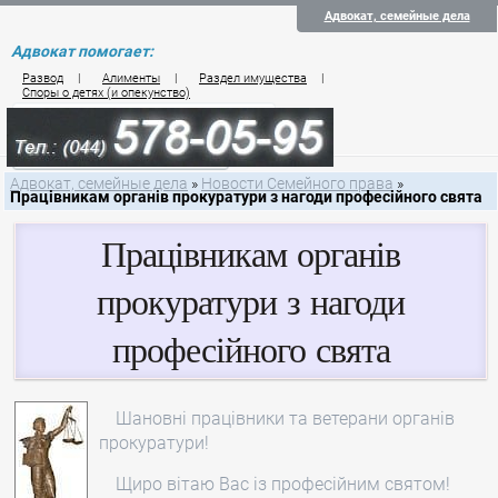
Адвокат, семейные дела
Адвокат помогает:
Развод
|
Алименты
|
Раздел имущества
|
Споры о детях (и опекунство)
Цены на услуги по семейному праву
Контакты семейного юриста
Адвокат, семейные дела
»
Новости Семейного права
»
Працівникам органів прокуратури з нагоди професійного свята
Працівникам органів
прокуратури з нагоди
професійного свята
Шановні працівники та ветерани органів
прокуратури!
Щиро вітаю Вас із професійним святом!