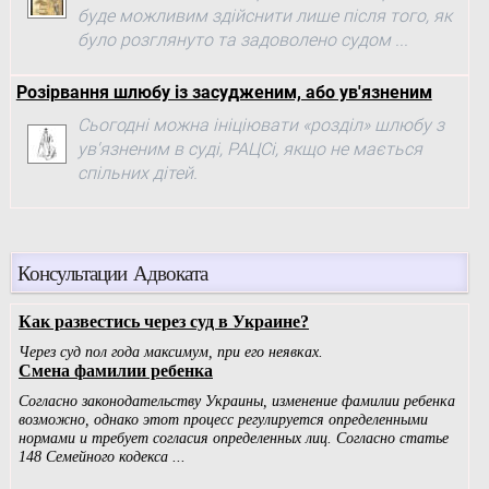
буде можливим здійснити лише після того, як
було розглянуто та задоволено судом ...
Розірвання шлюбу із засудженим, або ув'язненим
Сьогодні можна ініціювати «розділ» шлюбу з
ув'язненим в суді, РАЦСі, якщо не мається
спільних дітей.
Консультации Адвоката