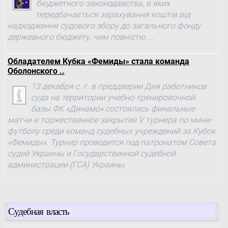
бюджетного законодавства, в яких
передбачається зарахування коштів від
надходження судового збору до загального фонду
державного бюджету, чим повністю ...
Обладателем Кубка «Фемиды» стала команда
Оболонского ..
13 декабря с. г. в преддверии Дня работников
суда на территории учебно-тренировочной
базы ФК «Динамо» состоялись финальные
матчи и торжественное закрытие V турнира по мини-
футболу среди команд судебных учреждений за Кубок
«Фемиды». Турнир проводится под патронатом Совета
судей Украины и Государственной судебной
администрации (ГСА) Украины.
Судебная власть