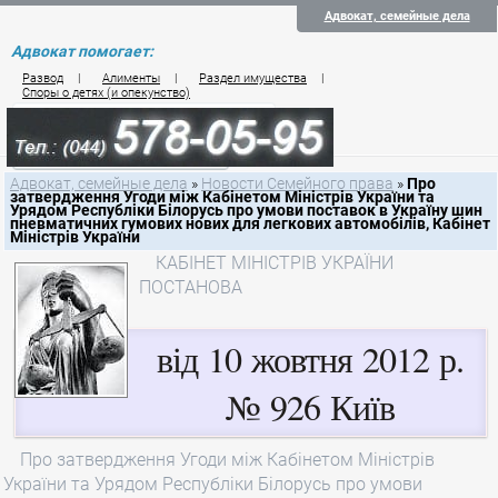
Адвокат, семейные дела
Адвокат помогает:
Развод
|
Алименты
|
Раздел имущества
|
Споры о детях (и опекунство)
Цены на услуги по семейному праву
Контакты семейного юриста
Адвокат, семейные дела
»
Новости Семейного права
»
Про
затвердження Угоди між Кабінетом Міністрів України та
Урядом Республіки Білорусь про умови поставок в Україну шин
пневматичних гумових нових для легкових автомобілів, Кабінет
Міністрів України
КАБІНЕТ МІНІСТРІВ УКРАЇНИ
ПОСТАНОВА
від 10 жовтня 2012 р.
№ 926 Київ
Про затвердження Угоди між Кабінетом Міністрів
України та Урядом Республіки Білорусь про умови