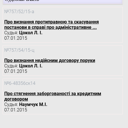
№757/52/15-а
Про визнання протиправною та скасування
постанови в справі про адміністративне ...
Судья:
Цокол Л. І.
07.01.2015
№757/54/15-ц
Про визнання недійсним договору поруки
Судья:
Цокол Л. І.
07.01.2015
№6-48356ск14
Про стягнення заборгованості за кредитним
договором
Судья:
Наумчук М.І.
07.01.2015