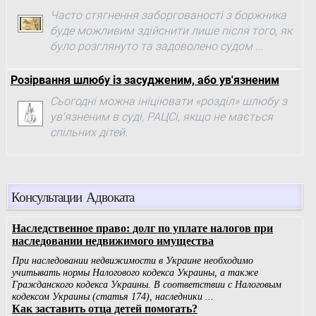
Часто стягнення заборгованості з боржника
буде можливим здійснити лише після того, як
було розглянуто та задоволено судом ...
Розірвання шлюбу із засудженим, або ув'язненим
Сьогодні можна ініціювати «розділ» шлюбу з
ув'язненим в суді, РАЦСі, якщо не мається
спільних дітей.
Консультации Адвоката