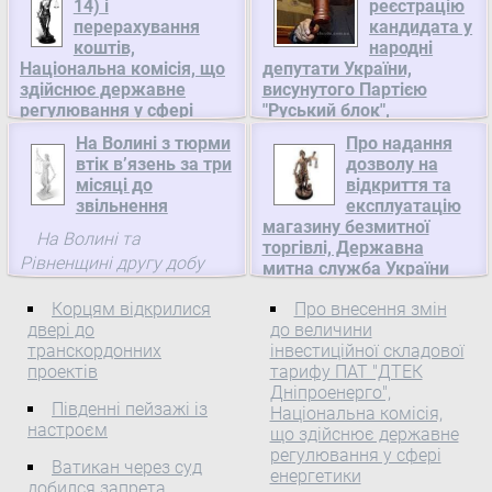
14) і
реєстрацію
перерахування
кандидата у
коштів,
народні
Національна комісія, що
депутати України,
здійснює державне
висунутого Партією
регулювання у сфері
"Руський блок",
енергетики
Центральна виборча
На Волині з тюрми
Про надання
комісія
Про погодження
втік в’язень за три
дозволу на
місяці до
Про реєстрацію
відкриття та
рішення Ради ОРЕ від
звільнення
експлуатацію
кандидата у народні
25.09.2012 (підпункти
магазину безмитної
депутати України,
2.2.1, 2.2.2 протоколу №
На Волині та
торгівлі, Державна
висунутого Партією
14) і перерахування
Рівненщині другу добу
митна служба України
"Руський блок" До
коштів Відповідно до
шукають чоловіка, який
Про надання дозволу
Центральної виборчої
Закону України "Про
Корцям відкрилися
Про внесення змін
втік з Маневицької
на відкриття та
двері до
комісії 5 серпня 2012
до величини
електроенергетику" (
в'язниці.
експлуатацію магазину
транскордонних
інвестиційної складової
року надійшла заява
575/97-ВР ), Указу
проектів
тарифу ПАТ "ДТЕК
безмитної торгівлі
Партії "Руський блок"
Президента України від
Дніпроенерго",
Відповідно до статті 406
разом з іншими
23.11.2011 № 1059 (
Південні пейзажі із
Національна комісія,
Митного кодексу України
документами щодо
1059/2011 ) "Про
настроєм
що здійснює державне
від 13.03.2012 № 4495-VI(
реєстрації кандидата у
Національну комісію, що
регулювання у сфері
Ватикан через суд
4495д-17 ), Порядку
народні депутати України,
енергетики
здійснює державне
добился запрета