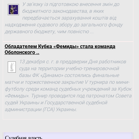
У зв’язку із підготовкою внесення змін до
бюджетного законодавства, в яких
передбачається зарахування коштів від
надходження судового збору до загального фонду
державного бюджету, чим повністю ...
Обладателем Кубка «Фемиды» стала команда
Оболонского ..
13 декабря с. г. в преддверии Дня работников
суда на территории учебно-тренировочной
базы ФК «Динамо» состоялись финальные
матчи и торжественное закрытие V турнира по мини-
футболу среди команд судебных учреждений за Кубок
«Фемиды». Турнир проводится под патронатом Совета
судей Украины и Государственной судебной
администрации (ГСА) Украины.
Судебная власть