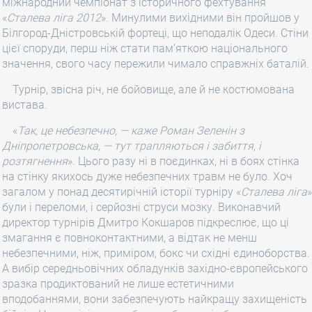
міжнародний чемпіонат з історичного фехтування
«
Сталева ліга 2012
». Минулими вихідними він пройшов у
Білгород-Дністровській фортеці, що неподалік Одеси. Стіни
цієї споруди, перш ніж стати пам’яткою національного
значення, свого часу пережили чимало справжніх баталій.
Турнір, звісна річ, не бойовище, але й не костюмована
вистава.
«
Так, це небезпечно, — каже Роман Зеленін з
Дніпропетровська, — тут трапляються і забиття, і
розтягнення
». Цього разу ні в поєдинках, ні в боях стінка
на стінку якихось дуже небезпечних травм не було. Хоч
загалом у понад десятирічній історії турніру «
Сталева ліга
»
були і переломи, і серйозні струси мозку. Виконавчий
директор турнірів Дмитро Кокшаров підкреслює, що ці
змагання є повноконтактними, а відтак не менш
небезпечними, ніж, приміром, бокс чи східні єдиноборства.
А вибір середньовічних обладунків західно-європейського
зразка продиктований не лише естетичними
вподобаннями, вони забезпечують найкращу захищеність