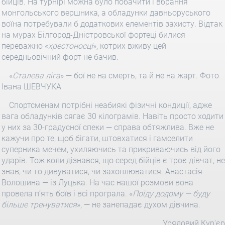
бійців. На турнірі можна було побачити і вбрання
монгольського вершника, а обладунки давньоруського
воїна потребували б додаткових елементів захисту. Відтак
на мурах Білгород-Дністровської фортеці билися
переважно «
хрестоносці
», котрих вживу цей
середньовічний форт не бачив.
«
Сталева ліга
» — бої не на смерть, та й не на жарт. Фото
Івана ШЕВЧУКА
Спортсменам потрібні неабиякі фізичні кондиції, адже
вага обладунків сягає 30 кілограмів. Навіть просто ходити
у них за 30-градусної спеки — справа обтяжлива. Вже не
кажучи про те, щоб бігати, штовхатися і гамселити
суперника мечем, ухиляючись та прикриваючись від його
ударів. Тож коли дізнався, що серед бійців є троє дівчат, не
знав, чи то дивуватися, чи захоплюватися. Анастасія
Волошина — із Луцька. На час нашої розмови вона
провела п’ять боїв і всі програла. «
Поїду додому — буду
більше тренуватися
», — не занепадає духом дівчина.
Урядовий Кур'єр