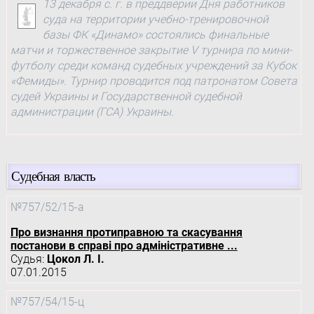
13 декабря с. г. в преддверии Дня работников
суда на территории учебно-тренировочной
базы ФК «Динамо» состоялись финальные
матчи и торжественное закрытие V турнира по мини-
футболу среди команд судебных учреждений за Кубок
«Фемиды». Турнир проводится под патронатом Совета
судей Украины и Государственной судебной
администрации (ГСА) Украины.
Судебная власть
№757/52/15-а
Про визнання протиправною та скасування
постанови в справі про адміністративне ...
Судья:
Цокол Л. І.
07.01.2015
№757/54/15-ц