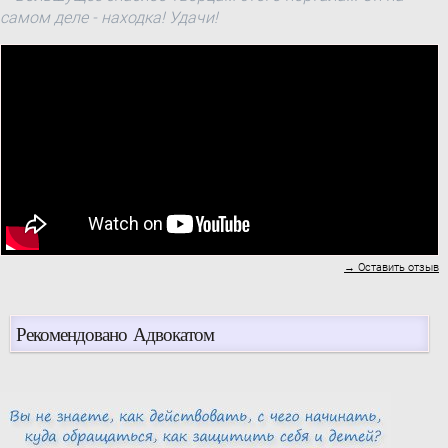
самом деле - находка! Удачи!
та лікування СНІДу,
відповідно до листа
заступника голови
Комітету з конкурсних
торгів МОЗ України Г.
Довганчин від 7 грудня
2012 року № 21-11/1056
НАКАЗУЮ:
→ Оставить отзыв
Рекомендовано Адвокатом