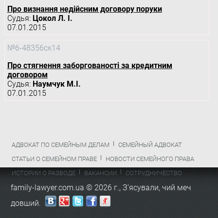
Про визнання недійсним договору поруки
Судья:
Цокол Л. І.
07.01.2015
№6-48356ск14
Про стягнення заборгованості за кредитним
договором
Судья:
Наумчук М.І.
07.01.2015
АДВОКАТ ПО СЕМЕЙНЫМ ДЕЛАМ
СЕМЕЙНЫЙ АДВОКАТ
СТАТЬИ О СЕМЕЙНОМ ПРАВЕ
НОВОСТИ СЕМЕЙНОГО ПРАВА
ИСТОРИИ О РАЗВОДЕ
ВАКАНСИИ
СОТРУДНИЧЕСТВО
family-lawyer.com.ua © 2026 г.,
З’ясували, чий меч
довший
.