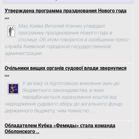
Утверждена программа празднования Нового года
...
Мэр Киева Виталий Кличко утвердил
программу празднования Нового года в
столице. Об этом говорится в сообщении пресс-
служба Киевской городской государственной
администрации.
Очільники вищих органів судової влади звернулися
...
У зв’язку із підготовкою внесення змін до
бюджетного законодавства, в яких
передбачається зарахування коштів від
надходження судового збору до загального фонду
державного бюджету, чим повністю ...
Обладателем Кубка «Фемиды» стала команда
Оболонского ..