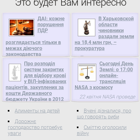
Это будет Вам интересно
ДАІ: кожне
В Харьковской
порушення
области
ПДР
чиновники
раздали земли
розглядається тільки в
на 18,4 млн грн, –
межах діючого
прокуратура
законодавства
Проверками
Сьогодні в одному з
Про розподіл
Сьогодні День
установлено, что
систем закритих
Землі: о 17:00
друкованих видань була
служебные лица органов
для відбору крові
онлайн-
розміщена публікація
Госземагентства и
у ВІЛ-інфікованих
трансляція
щодо притягнення до
органы исполнительной
пацієнтів, закуплених за
NASA з космосу
адміністративної
власти нарушают
кошти Державного
22 квітня NASA проведе
відповідальності
требования земельного
бюджету України в 2012
брифінг, присвячений
громадян за порушення
році, Міністерство
законодательства: в этом
Дню Землі 2013, а також
Алименты на детей
Вчені дізналися, про
охорони здоров'я України
Правил дорожнього руху
году прокуроры уже
що говорять риби
результатами відбору
заочно. Однак, зазначена
зарегистрировали 620 ...
Про розподіл систем
Дорожнє
перших астронавтів для
інформація ...
закритих для відбору
господарство потребує
Сміттю оголосили
польоту на Марс.
уваги
війну
крові у ВІЛ-інфікованих
Початок о 17:00 за