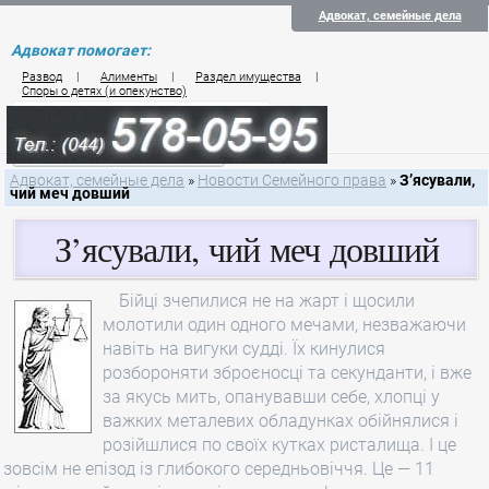
Адвокат, семейные дела
Адвокат помогает:
Развод
|
Алименты
|
Раздел имущества
|
Споры о детях (и опекунство)
Цены на услуги по семейному праву
Контакты семейного юриста
Адвокат, семейные дела
»
Новости Семейного права
»
З’ясували,
чий меч довший
З’ясували, чий меч довший
Бійці зчепилися не на жарт і щосили
молотили один одного мечами, незважаючи
навіть на вигуки судді. Їх кинулися
розбороняти зброєносці та секунданти, і вже
за якусь мить, опанувавши себе, хлопці у
важких металевих обладунках обійнялися і
розійшлися по своїх кутках ристалища. І це
зовсім не епізод із глибокого середньовіччя. Це — 11