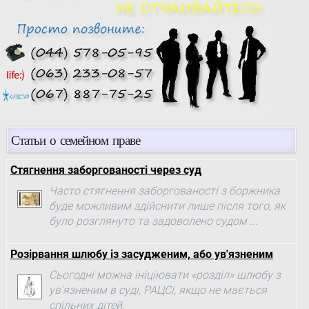
Статьи о семейном праве
Стягнення заборгованості через суд
Часто стягнення заборгованості з боржника
буде можливим здійснити лише після того, як
було розглянуто та задоволено судом ...
Розірвання шлюбу із засудженим, або ув'язненим
Сьогодні можна ініціювати «розділ» шлюбу з
ув'язненим в суді, РАЦСі, якщо не мається
спільних дітей.