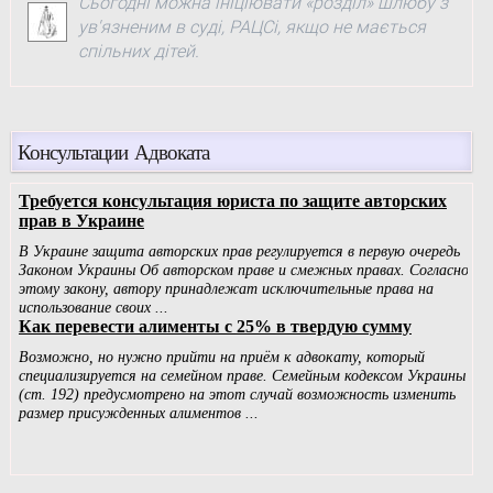
Сьогодні можна ініціювати «розділ» шлюбу з
ув'язненим в суді, РАЦСі, якщо не мається
спільних дітей.
Консультации Адвоката