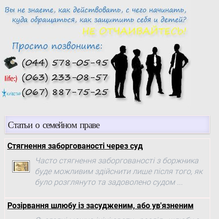
Статьи о семейном праве
Стягнення заборгованості через суд
Часто стягнення заборгованості з боржника
буде можливим здійснити лише після того, як
було розглянуто та задоволено судом ...
Розірвання шлюбу із засудженим, або ув'язненим