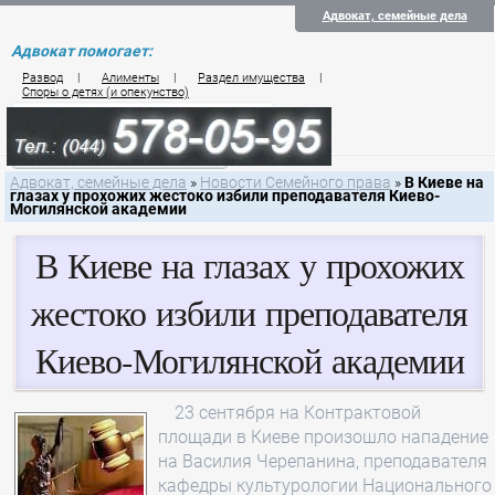
Адвокат, семейные дела
Адвокат помогает:
Развод
|
Алименты
|
Раздел имущества
|
Споры о детях (и опекунство)
Цены на услуги по семейному праву
Контакты семейного юриста
Адвокат, семейные дела
»
Новости Семейного права
»
В Киеве на
глазах у прохожих жестоко избили преподавателя Киево-
Могилянской академии
В Киеве на глазах у прохожих
жестоко избили преподавателя
Киево-Могилянской академии
23 сентября на Контрактовой
площади в Киеве произошло нападение
на Василия Черепанина, преподавателя
кафедры культурологии Национального