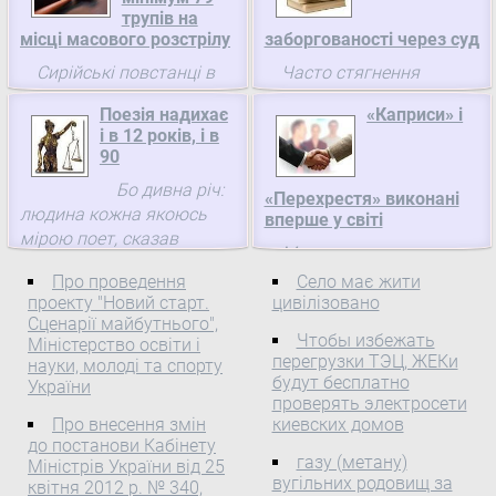
трупів на
місці масового розстрілу
заборгованості через суд
Сирійські повстанці в
Часто стягнення
Алеппо витягли з річки
заборгованості з
Поезія надихає
«Каприси» і
Кувейк як мінімум 79
боржника буде
і в 12 років, і в
трупів людей, убитих
можливим здійснити
90
пострілом в голову з
лише після того, як було
Бо дивна річ:
близької відстані.
розглянуто та
«Перехрестя» виконані
людина кожна якоюсь
задоволено судом
вперше у світі
мірою поет, сказав
позовну заяву від
Минулого сезону
колись наш класик
кредитора.
репертуар театру
Про проведення
Село має жити
Максим Рильський, а
поповнився кількома
проекту "Новий старт.
цивілізовано
Фонд та Київський музей-
Сценарії майбутнього",
виставами, дві з яких
садиба його імені,
Чтобы избежать
Міністерство освіти і
створені і виконані
Український фонд
перегрузки ТЭЦ, ЖЕКи
науки, молоді та спорту
вперше у світі: це балети
будут бесплатно
культури і постійний
України
Каприси і Перехрестя.
проверять электросети
генеральний партнер ...
Перший поставив
Про внесення змін
киевских домов
до постанови Кабінету
відомий український
газу (метану)
Міністрів України від 25
балетмейстер ...
вугільних родовищ за
квітня 2012 р. № 340,