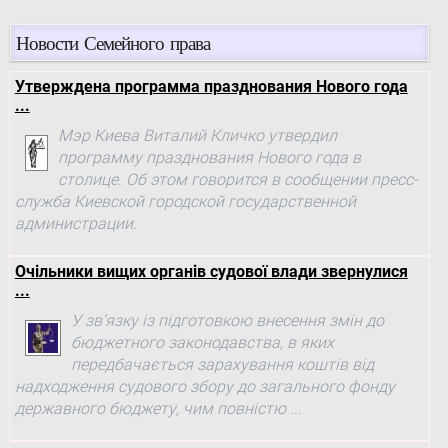
Новости Семейного права
Утверждена программа празднования Нового года
...
Мэр Киева Виталий Кличко утвердил
программу празднования Нового года в
столице. Об этом говорится в сообщении пресс-
служба Киевской городской государственной
администрации.
Очільники вищих органів судової влади звернулися
...
У зв’язку із підготовкою внесення змін до
бюджетного законодавства, в яких
передбачається зарахування коштів від
надходження судового збору до загального фонду
державного бюджету, чим повністю ...