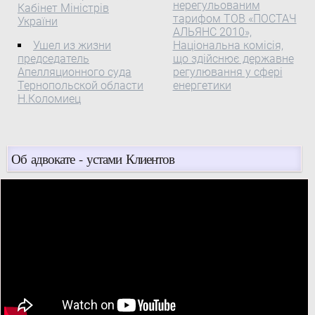
нерегульованим
Кабінет Міністрів
тарифом ТОВ «ПОСТАЧ
України
АЛЬЯНС 2010»,
Ушел из жизни
Національна комісія,
председатель
що здійснює державне
Апелляционного суда
регулювання у сфері
Тернопольской области
енергетики
Н.Коломиец
Об адвокате - устами Клиентов