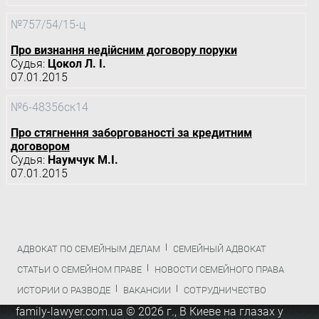
№757/54/15-ц
Про визнання недійсним договору поруки
Судья:
Цокол Л. І.
07.01.2015
№6-48356ск14
Про стягнення заборгованості за кредитним
договором
Судья:
Наумчук М.І.
07.01.2015
АДВОКАТ ПО СЕМЕЙНЫМ ДЕЛАМ
СЕМЕЙНЫЙ АДВОКАТ
СТАТЬИ О СЕМЕЙНОМ ПРАВЕ
НОВОСТИ СЕМЕЙНОГО ПРАВА
ИСТОРИИ О РАЗВОДЕ
ВАКАНСИИ
СОТРУДНИЧЕСТВО
family-lawyer.com.ua © 2026 г.,
В Киеве на глазах у