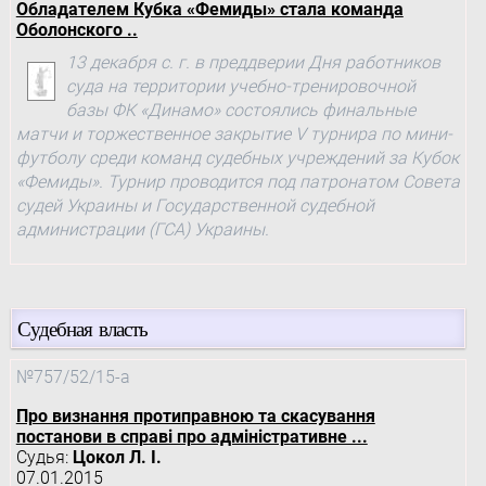
Обладателем Кубка «Фемиды» стала команда
Оболонского ..
13 декабря с. г. в преддверии Дня работников
суда на территории учебно-тренировочной
базы ФК «Динамо» состоялись финальные
матчи и торжественное закрытие V турнира по мини-
футболу среди команд судебных учреждений за Кубок
«Фемиды». Турнир проводится под патронатом Совета
судей Украины и Государственной судебной
администрации (ГСА) Украины.
Судебная власть
№757/52/15-а
Про визнання протиправною та скасування
постанови в справі про адміністративне ...
Судья:
Цокол Л. І.
07.01.2015