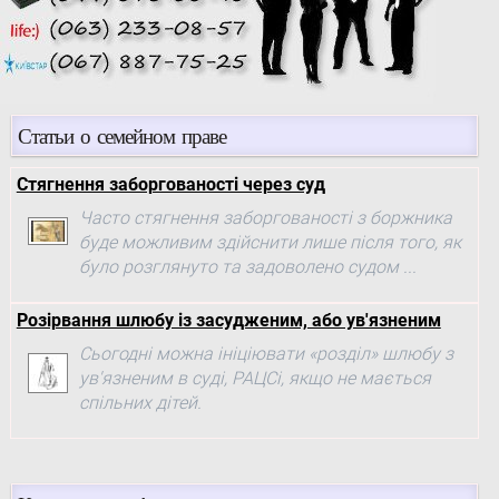
Статьи о семейном праве
Стягнення заборгованості через суд
Часто стягнення заборгованості з боржника
буде можливим здійснити лише після того, як
було розглянуто та задоволено судом ...
Розірвання шлюбу із засудженим, або ув'язненим
Сьогодні можна ініціювати «розділ» шлюбу з
ув'язненим в суді, РАЦСі, якщо не мається
спільних дітей.