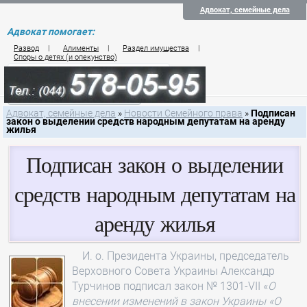
Адвокат, семейные дела
Адвокат помогает:
Развод
|
Алименты
|
Раздел имущества
|
Споры о детях (и опекунство)
Цены на услуги по семейному праву
Контакты семейного юриста
Адвокат, семейные дела
»
Новости Семейного права
»
Подписан
закон о выделении средств народным депутатам на аренду
жилья
Подписан закон о выделении
средств народным депутатам на
аренду жилья
И. о. Президента Украины, председатель
Верховного Совета Украины Александр
Турчинов подписал закон № 1301-VII «
О
внесении изменений в закон Украины «О