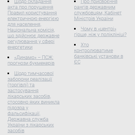
„ТЕПЛОДАРЕНЕРГО"
Щодо складання
Про присвоєння
цінних паперів,
ребенка лучше, чем
акта про порушення
Згідно з
рангів державним
випущених Відкритим
подготовка иска о
Правил користування
службовцям, Кабінет
акціонерним
повноваженнями,
взыскании алиментов
електричною енергією
Міністрів України
товариством «Агрофірма
наданими Законом
для населення,
«Стасі», Національна
України „Про
Чому в «центрі»
Національна комісія,
комісія з цінних паперів
електроенергетику"(
гірше, ніж у поліклініці?
що здійснює державне
та фондового ринку
575/97-ВР ), Указом
регулювання у сфері
Хто
Щодо зупинення
Президента України від
енергетики
контролюватиме
внесення змін до системи
23.11.2011 № 1059(
банківські установи в
«Динамо» – ПСЖ:
реєстру власників
1059/2011 ) „Про
ЄС
прогнози букмекерів
іменних цінних паперів та
Національну комісію, що
до системи
Щодо тимчасової
здійснює державне
депозитарного обліку
заборони реалізації
регулювання у сфері
(торгівлі) та
цінних паперів,
енергетики", Національна
застосування
випущених Відкритим
комісія, що здійснює
лікарських засобів,
акціонерним
державне регулювання у
стосовно яких виникла
товариством «Агрофірма
сфері енергетики,
підозра у
«Стасі»
ПОСТАНОВЛЯЄ:
фальсифікації,
Державна служба
України з лікарських
засобів