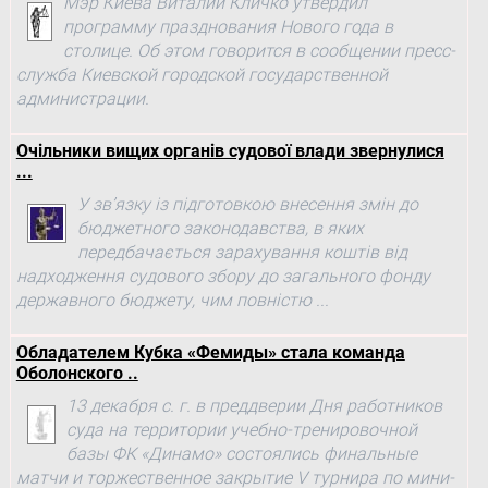
Мэр Киева Виталий Кличко утвердил
программу празднования Нового года в
столице. Об этом говорится в сообщении пресс-
служба Киевской городской государственной
администрации.
Очільники вищих органів судової влади звернулися
...
У зв’язку із підготовкою внесення змін до
бюджетного законодавства, в яких
передбачається зарахування коштів від
надходження судового збору до загального фонду
державного бюджету, чим повністю ...
Обладателем Кубка «Фемиды» стала команда
Оболонского ..
13 декабря с. г. в преддверии Дня работников
суда на территории учебно-тренировочной
базы ФК «Динамо» состоялись финальные
матчи и торжественное закрытие V турнира по мини-