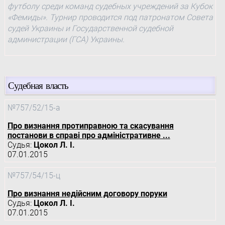
футболу среди команд судебных учреждений за Кубок
«Фемиды». Турнир проводится под патронатом Совета
судей Украины и Государственной судебной
администрации (ГСА) Украины.
Судебная власть
№757/52/15-а
Про визнання протиправною та скасування
постанови в справі про адміністративне ...
Судья:
Цокол Л. І.
07.01.2015
№757/54/15-ц
Про визнання недійсним договору поруки
Судья:
Цокол Л. І.
07.01.2015