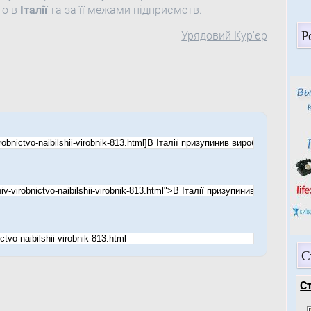
го в
Італії
та за її межами підприємств.
Р
Урядовий Кур'єр
С
С