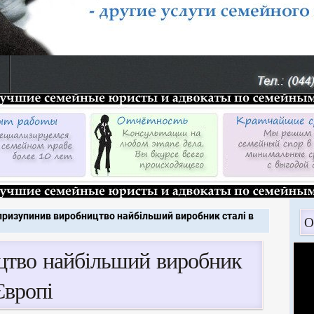
ї призупинив виробництво найбільший виробник сталі в
О
ицтво найбільший виробник
Європі