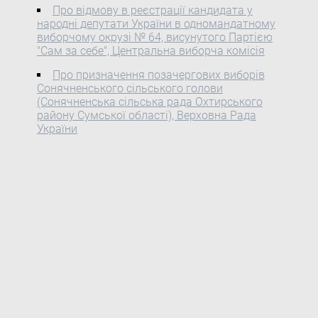
Про відмову в реєстрації кандидата у
додаються.
народні депутати України в одномандатному
виборчому окрузі № 64, висунутого Партією
"Сам за себе", Центральна виборча комісія
Про призначення позачергових виборів
Сонячненського сільського голови
(Сонячненська сільська рада Охтирського
району Сумської області), Верховна Рада
України