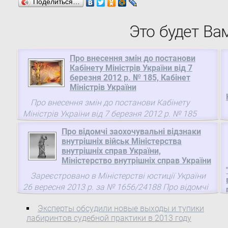
Поделиться…
Это будет Ва
Про внесення змін до постанови
Кабінету Міністрів України від 7
березня 2012 р. № 185, Кабінет
Міністрів України
Про внесення змін до постанови Кабінету
Міністрів України від 7 березня 2012 р. № 185
Кабінет Міністрів України постановляє: Внести до
Про відомчі заохочувальні відзнаки
постанови Кабінету Міністрів України від 7
внутрішніх військ Міністерства
березня 2012 р. № 185( 185-2012-п ) "Про
внутрішніх справ України,
затвердження Порядку та умов надання у 2012
Міністерство внутрішніх справ України
році субвенції з державного бюджету міському
Зареєстровано в Міністерстві юстиції України
бюджету м. Славутича на виконання заходів із
26 вересня 2013 р. за № 1656/24188 Про відомчі
запобігання аваріям та техногенним
заохочувальні відзнаки внутрішніх військ
катастрофам у житлово-комунальному
Эксперты обсудили новые выходы и тупики
Міністерства внутрішніх справ України
господарстві м. Славутича" (Офіційний вісник
лабиринтов судебной практики в 2013 году
України, 2012 р., № 20, ст. 747) зміни, що