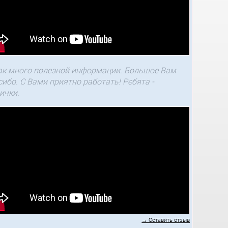
ак много полезной информации. Большое Вам
сибо. С Вами приятно работать! Ребята -
ички.
→ Оставить отзыв