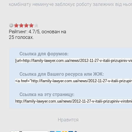
комбінату неминуче заблокує роботу залежних від ньо
Рейтинг:
4.7
/
5
, основан на
25
голосах.
Ссылка для форумов:
Ссылка для Вашего ресурса или ЖЖ:
Ссылка на эту страницу:
Нравится