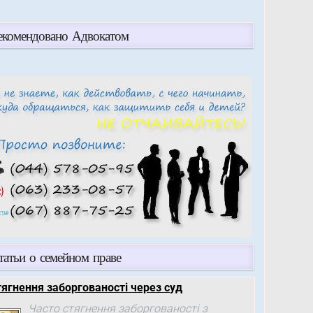
екомендовано Адвокатом
татьи о семейном праве
тягнення заборгованості через суд
Часто стягнення заборгованості з