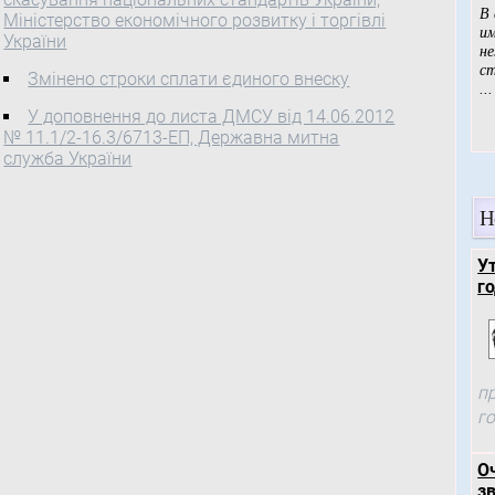
примирення
Міністерство економічного розвитку і торгівлі
Про реєстрацію колективного трудового спору
України
(конфлікту) між найманими працівниками
Змінено строки сплати єдиного внеску
публічного акціонерного товариства
"Білоцерківський завод гумових технічних
У доповнення до листа ДМСУ від 14.06.2012
виробів" міста Біла Церква Київської області та
№ 11.1/2-16.3/6713-ЕП, Державна митна
публічним акціонерним товариством
служба України
"Білоцерківський завод гумових технічних
виробів" міста Біла Церква Київської області
Н
У
го
п
г
О
зв