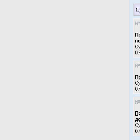
С
№
П
по
С
0
№
П
С
0
№
П
д
С
0