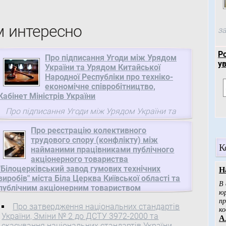
м интересно
за
Р
Про підписання Угоди між Урядом
у
України та Урядом Китайської
Народної Республіки про техніко-
економічне співробітництво,
Кабінет Міністрів України
Про підписання Угоди між Урядом України та
Урядом Китайської Народної Республіки про
Про реєстрацію колективного
техніко-економічне співробітництво Схвалити
трудового спору (конфлікту) між
проект Угоди між Урядом України та Урядом
К
найманими працівниками публічного
Китайської Народної Республіки про техніко-
акціонерного товариства
економічне співробітництво.
"Білоцерківський завод гумових технічних
виробів" міста Біла Церква Київської області та
публічним акціонерним товариством
"Білоцерківський завод гумових технічних
Про затвердження національних стандартів
виробів" міста Біла Церква Київської області,
України, Зміни № 2 до ДСТУ 3972-2000 та
Національна служба посередництва і
скасування національних стандартів України,