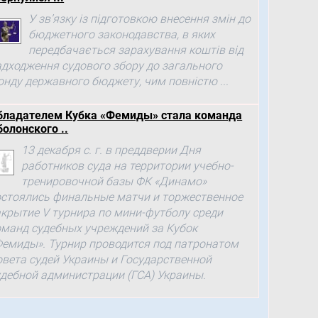
У зв’язку із підготовкою внесення змін до
бюджетного законодавства, в яких
передбачається зарахування коштів від
адходження судового збору до загального
онду державного бюджету, чим повністю ...
бладателем Кубка «Фемиды» стала команда
болонского ..
13 декабря с. г. в преддверии Дня
работников суда на территории учебно-
тренировочной базы ФК «Динамо»
остоялись финальные матчи и торжественное
акрытие V турнира по мини-футболу среди
оманд судебных учреждений за Кубок
Фемиды». Турнир проводится под патронатом
овета судей Украины и Государственной
удебной администрации (ГСА) Украины.