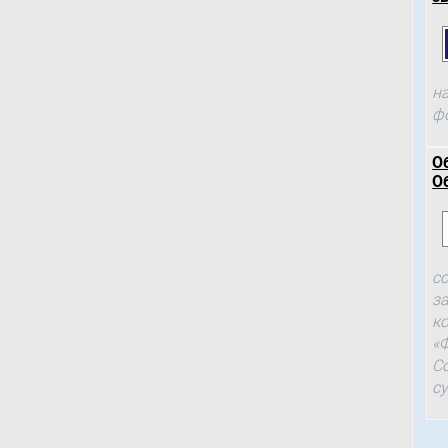
н
ф
О
О
с
з
к
«
С
с