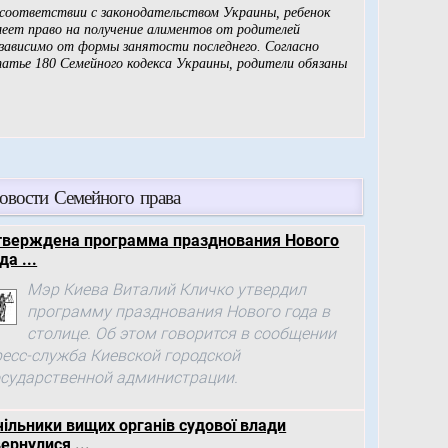
овости Семейного права
тверждена программа празднования Нового
да ...
Мэр Киева Виталий Кличко утвердил
программу празднования Нового года в
столице. Об этом говорится в сообщении
ресс-служба Киевской городской
осударственной администрации.
чільники вищих органів судової влади
ернулися ...