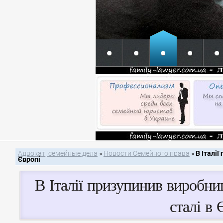
Адвокат, семейные дела
»
Новости Семейного права
»
В Італі
Європі
В Італії призупинив виробн
сталі в 