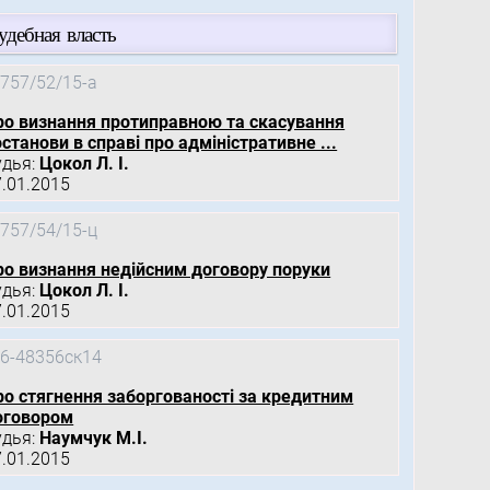
удебная власть
757/52/15-а
ро визнання протиправною та скасування
станови в справі про адміністративне ...
удья:
Цокол Л. І.
7.01.2015
757/54/15-ц
ро визнання недійсним договору поруки
удья:
Цокол Л. І.
7.01.2015
6-48356ск14
ро стягнення заборгованості за кредитним
оговором
удья:
Наумчук М.І.
7.01.2015