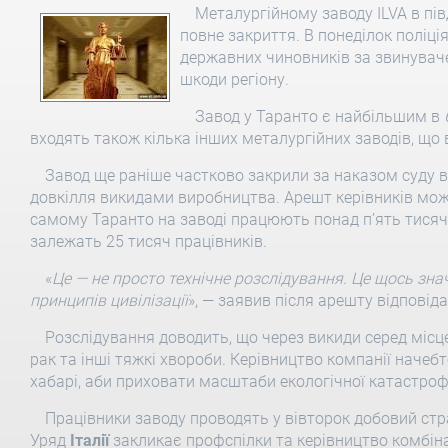
Металургійному заводу ILVA в п
повне закриття. В понеділок поліці
державних чиновників за звинуваче
шкоди регіону.
Завод у Таранто є найбільшим в
входять також кілька інших металургійних заводів, що
Завод ще раніше частково закрили за наказом суду 
довкілля викидами виробництва. Арешт керівників мож
самому Таранто на заводі працюють понад п’ять тисяч
залежать 25 тисяч працівників.
«
Це — не просто технічне розслідування. Це щось зн
принципів цивілізації
», — заявив після арешту відповід
Розслідування доводить, що через викиди серед місц
рак та інші тяжкі хвороби. Керівництво компанії начебт
хабарі, аби приховати масштаби екологічної катастроф
Працівники заводу проводять у вівторок добовий стр
Уряд
Італії
закликає профспілки та керівництво комбін