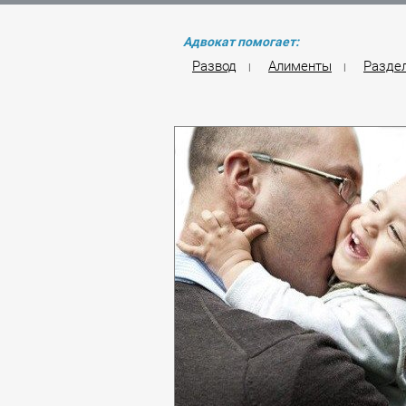
Адвокат помогает:
Развод
Алименты
Разде
|
|