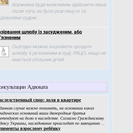
боржника буде можливим здійснити лише
після того, як було розглянуто та
доволено судом ...
озірвання шлюбу із засудженим, або
в'язненим
Сьогодні можна ініціювати «розділ»
шлюбу з ув'язненим в суді, РАЦСі, якщо не
мається спільних дітей.
онсультации Адвоката