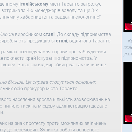
івденному
італійському
місті Таранто загрожує
я затримала 4-х менеджерів заводу та ще 3-х
ннями у хабарництві та завданні екологічної
Європі
виробником
сталі
. До складу підприємства
 виробляють продукцію зі
сталі
, відлитої в Таранто.
К
спа
в рамках розслідування справи про забруднення
умн
е покласти край існуванню підприємства. У
 людей. Загалом від виробництва так чи інакше
ачно більше. Ця справа стосується основних
альних осіб прокурор міста Таранто.
евого населення зросла кількість захворювань на
о чинило тиск на місцеву адміністрацію і давало
и.
айк на знак протесту проти можливих звільнень.
ату до перемовин. Зупинка роботи основного