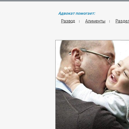
Адвокат помогает:
Развод
Алименты
Разде
|
|