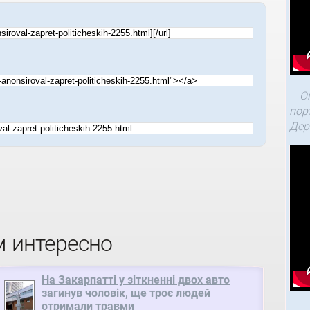
О
пор
Дер
м интересно
На Закарпатті у зіткненні двох авто
загинув чоловік, ще троє людей
отримали травми