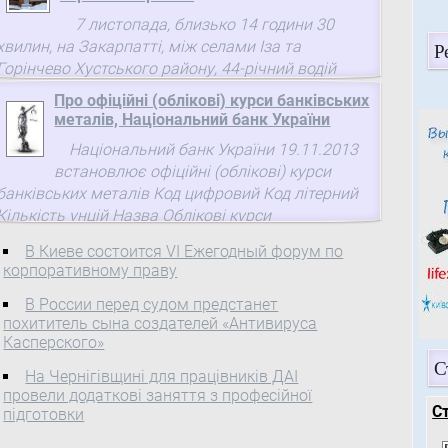
7 листопада, близько 14 години 30
хвилин, на Закарпатті, між селами Іза та
Р
Горінчево Хустського району, 44-річний водій
автомобіля Chevrolet Cruz виїхав на смугу
Про офіційні (облікові) курси банківських
зустрічного руху, де скоїв зіткнення ...
металів, Національний банк України
Національний банк України 19.11.2013
встановлює офіційні (облікові) курси
банківських металів Код цифровий Код літерний
Кількість унцій Назва Облікові курси
В Киеве состоится VI Ежегодный форум по
корпоративному праву
В России перед судом предстанет
похититель сына создателей «Антивируса
Касперского»
С
На Чернігівщині для працівників ДАІ
провели додаткові заняття з професійної
С
підготовки