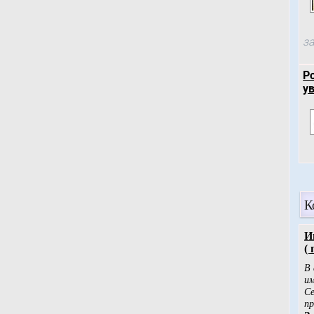
за
Р
у
К