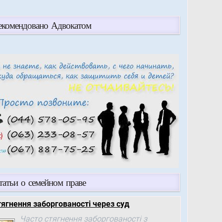
екомендовано Адвокатом
татьи о семейном праве
тягнення заборгованості через суд
Часто стягнення заборгованості з