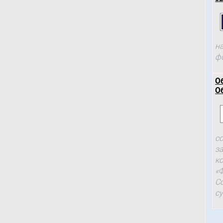
н
ф
О
О
с
з
к
«
С
с