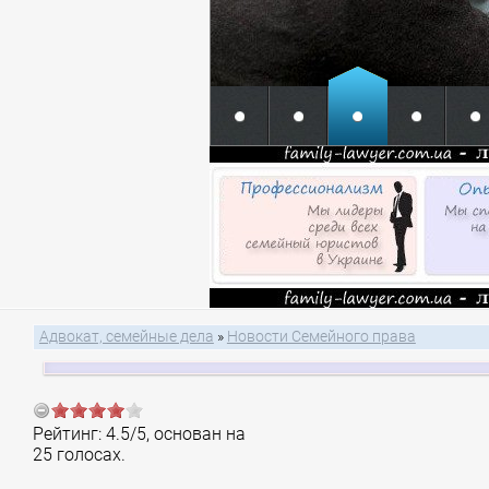
Адвокат, семейные дела
»
Новости Семейного права
Рейтинг:
4.5
/
5
, основан на
25
голосах.