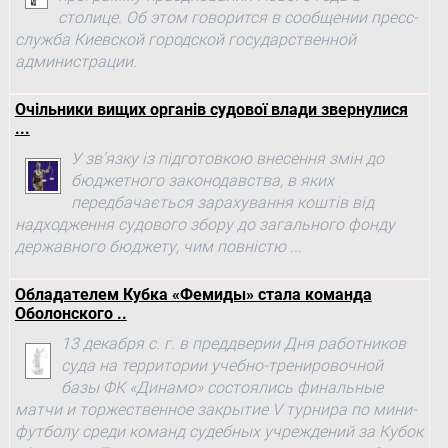
столице. Об этом говорится в сообщении пресс-
служба Киевской городской государственной
администрации.
Очільники вищих органів судової влади звернулися
...
У зв’язку із підготовкою внесення змін до
бюджетного законодавства, в яких
передбачається зарахування коштів від
надходження судового збору до загального фонду
державного бюджету, чим повністю ...
Обладателем Кубка «Фемиды» стала команда
Оболонского ..
13 декабря с. г. в преддверии Дня работников
суда на территории учебно-тренировочной
базы ФК «Динамо» состоялись финальные
матчи и торжественное закрытие V турнира по мини-
футболу среди команд судебных учреждений за Кубок