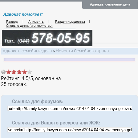
Адвокат, семейные дела
Адвокат помогает:
Развод
|
Алименты
|
Раздел имущества
|
Споры о детях (и опекунство)
Цены на услуги по семейному праву
Контакты семейного юриста
Адвокат, семейные дела
»
Новости Семейного права
Рейтинг:
4.5
/
5
, основан на
25
голосах.
Ссылка для форумов:
Ссылка для Вашего ресурса или ЖЖ: