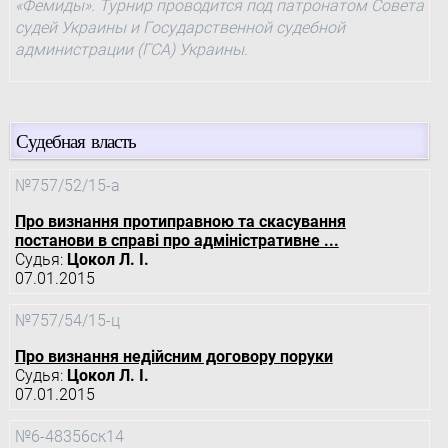
«Фемиды». Турнир проводится под патронатом Совета
судей Украины и Государственной судебной
администрации (ГСА) Украины.
Судебная власть
№757/52/15-а
Про визнання протиправною та скасування
постанови в справі про адміністративне ...
Судья:
Цокол Л. І.
07.01.2015
№757/54/15-ц
Про визнання недійсним договору поруки
Судья:
Цокол Л. І.
07.01.2015
№6-48356ск14