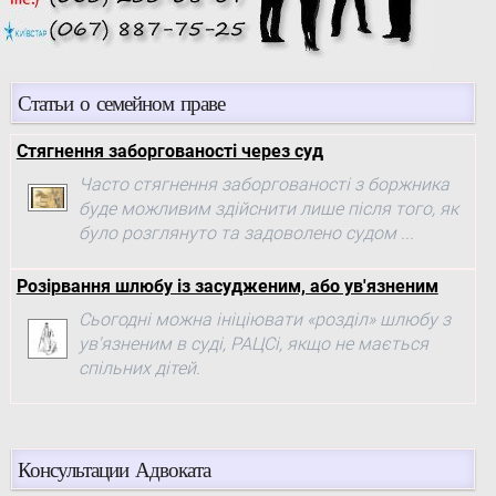
Статьи о семейном праве
Стягнення заборгованості через суд
Часто стягнення заборгованості з боржника
буде можливим здійснити лише після того, як
було розглянуто та задоволено судом ...
Розірвання шлюбу із засудженим, або ув'язненим
Сьогодні можна ініціювати «розділ» шлюбу з
ув'язненим в суді, РАЦСі, якщо не мається
спільних дітей.
Консультации Адвоката