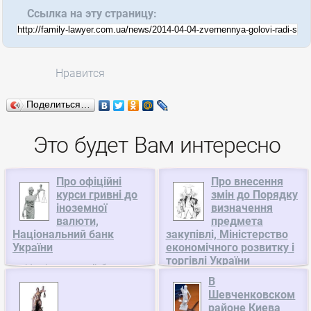
Ссылка на эту страницу:
Нравится
Поделиться…
Это будет Вам интересно
Про офіційні
Про внесення
курси гривні до
змін до Порядку
іноземної
визначення
валюти,
предмета
Національний банк
закупівлі, Міністерство
України
економічного розвитку і
торгівлі України
Національний банк
Зареєстровано в
В
України 02.08.2013
Шевченковском
Міністерстві юстиції
встановлює такі офіційні
районе Киева