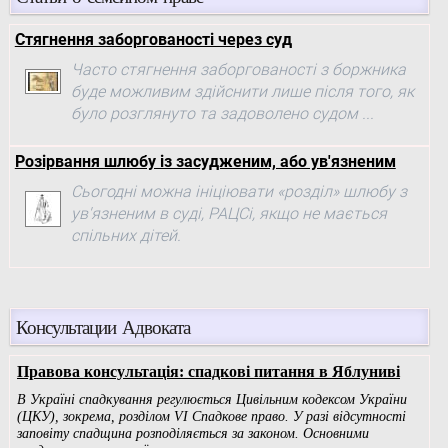
Стягнення заборгованості через суд
Часто стягнення заборгованості з боржника
буде можливим здійснити лише після того, як
було розглянуто та задоволено судом ...
Розірвання шлюбу із засудженим, або ув'язненим
Сьогодні можна ініціювати «розділ» шлюбу з
ув'язненим в суді, РАЦСі, якщо не мається
спільних дітей.
Консультации Адвоката