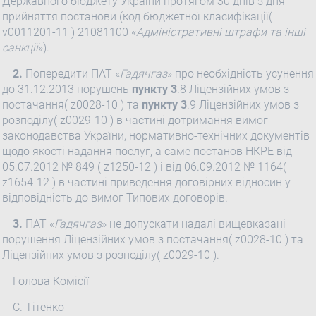
Державного бюджету України протягом 30 днів з дня
прийняття постанови (код бюджетної класифікації(
v0011201-11 ) 21081100 «
Адміністративні штрафи та інші
санкції
»).
2.
Попередити ПАТ «
Гадячгаз
» про необхідність усунення
до 31.12.2013 порушень
пункту 3
.8 Ліцензійних умов з
постачання( z0028-10 ) та
пункту 3
.9 Ліцензійних умов з
розподілу( z0029-10 ) в частині дотримання вимог
законодавства України, нормативно-технічних документів
щодо якості надання послуг, а саме постанов НКРЕ від
05.07.2012 № 849 ( z1250-12 ) і від 06.09.2012 № 1164(
z1654-12 ) в частині приведення договірних відносин у
відповідність до вимог Типових договорів.
3.
ПАТ «
Гадячгаз
» не допускати надалі вищевказані
порушення Ліцензійних умов з постачання( z0028-10 ) та
Ліцензійних умов з розподілу( z0029-10 ).
Голова Комісії
С. Тітенко