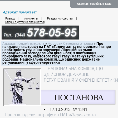
Адвокат, семейные дела
Адвокат помогает:
Развод
|
Алименты
|
Раздел имущества
|
Споры о детях (и опекунство)
Цены на услуги по семейному праву
Контакты семейного юриста
Адвокат, семейные дела
»
Новости Семейного права
»
Про
накладення штрафу на ПАТ «Гадячгаз» та попередження про
необхідність усунення порушень Ліцензійних умов
провадження господарської діяльності з постачання
природного газу, нафтового газу і газу (метану) вугільних
родовищ, Національна комісія, що здійснює державне
регулювання у сфері енергетики
НАЦІОНАЛЬНА КОМІСІЯ, ЩО
ЗДІЙСНЮЄ ДЕРЖАВНЕ
РЕГУЛЮВАННЯ У СФЕРІ ЕНЕРГЕТИКИ
ПОСТАНОВА
17.10.2013 № 1341
Про накладення штрафу на ПАТ «
Гадячгаз
» та