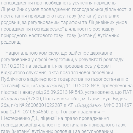
попередження про необхідність усунення порушень
Ліцензійних умов провадження господарської діяльності з
постачання природного газу, газу (метану) вугільних
родовищ за регульованим тарифом та Ліцензійних умов
провадження господарської діяльності з розподілу
природного, нафтового газу і газу (метану) вугільних
родовищ
Національною комісією, що здійснює державне
регулювання у сфері енергетики, у результаті розгляду
17.10.2013 на засіданні, яке проводилось у формі
відкритого слухання, акта позапланової перевірки
Публічного акціонерного товариства по газопостачанню
та газифікації «
Гадячгаз
» від 11.10.2013 № 8, проведеної на
підставі наказу від 26.09.2013 № 543, установлено, що ПАТ
«
Гадячгаз
» (37300, Полтавська обл., м. Гадяч, вул. Будька,
26а, п/р № 26006301022287 в АТ «
Ощадбанк
», МФО 331467
код ЄДРПОУ 0554660, в. о. Голови правління —
Шестерненко Д.І., ліцензії на право провадження
господарської діяльності з постачання природного газу,
газу (метану) вугільних родовищ за регульованим