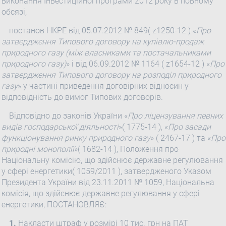
виконання Інвестиційної програми 2012 року в повному
обсязі,
постанов НКРЕ від 05.07.2012 № 849( z1250-12 ) «
Про
затвердження Типового договору на купівлю-продаж
природного газу (між власниками та постачальниками
природного газу)
» і від 06.09.2012 № 1164 ( z1654-12 ) «
Про
затвердження Типового договору на розподіл природного
газу
» у частині приведення договірних відносин у
відповідність до вимог Типових договорів.
Відповідно до законів України «
Про ліцензування певних
видів господарської діяльності
»( 1775-14 ), «
Про засади
функціонування ринку природного газу
» ( 2467-17 ) та «
Про
природні монополії
»( 1682-14 ), Положення про
Національну комісію, що здійснює державне регулювання
у сфері енергетики( 1059/2011 ), затвердженого Указом
Президента України від 23.11.2011 № 1059, Національна
комісія, що здійснює державне регулювання у сфері
енергетики, ПОСТАНОВЛЯЄ:
1.
Накласти штраф у розмірі 10 тис. грн на ПАТ