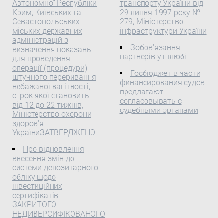
Ради України У зв’язку з
Автономної Республіки
транспорту України від
до цих свят. Перша
достроковим
Крим, Київських та
29 липня 1997 року №
новина стосувалася
Севастопольських
279, Міністерство
припиненням
міських державних
інфраструктури України
приємної ...
повноважень
адміністрацій з
Вознесенського міського
Зобов'язання
визначення показань
голови Гержова Ю.І.
партнерів у шлюбі
для проведення
(Вознесенська міська
операції (процедури)
Госбюджет в части
рада Миколаївської
штучного переривання
финансирования судов
небажаної вагітності,
області) та відповідно до
предлагают
строк якої становить
пункту 30 частини першої
согласовывать с
від 12 до 22 тижнів,
статті 85 Конституції
судебными органами
Міністерство охорони
України( 254к/96-ВР ),
здоров'я
частини третьої статті
УкраїниЗАТВЕРДЖЕНО
14( 2487-17 ), частин
Про відновлення
першої( 2487-17 ) та
внесення змін до
п’ятої статті 15( 2487-17 ),
системи депозитарного
статей 60( 2487-17 ), 61
обліку щодо
Закону України( 2487-17 )
інвестиційних
"Про вибори депутатів
сертифікатів
Верховної Ради
ЗАКРИТОГО
НЕДИВЕРСИФІКОВАНОГО
Автономної Республіки