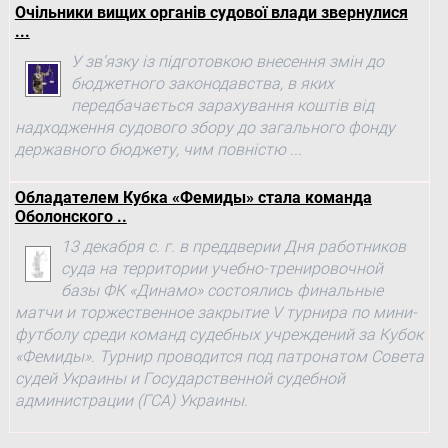
Очільники вищих органів судової влади звернулися
...
У зв’язку із підготовкою внесення змін до
бюджетного законодавства, в яких
передбачається зарахування коштів від
надходження судового збору до загального фонду
державного бюджету, чим повністю ...
Обладателем Кубка «Фемиды» стала команда
Оболонского ..
13 декабря с. г. в преддверии Дня работников
суда на территории учебно-тренировочной
базы ФК «Динамо» состоялись финальные
матчи и торжественное закрытие V турнира по мини-
футболу среди команд судебных учреждений за Кубок
«Фемиды». Турнир проводится под патронатом Совета
судей Украины и Государственной судебной
администрации (ГСА) Украины.