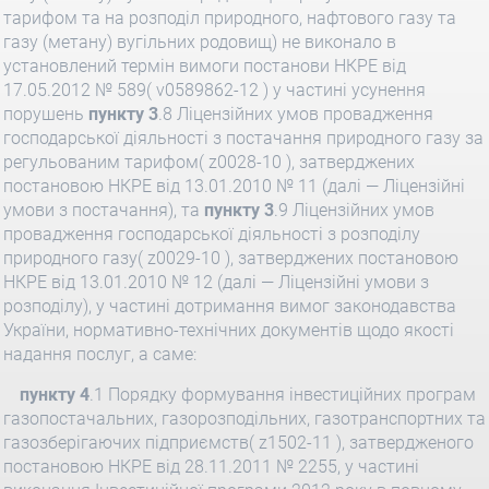
тарифом та на розподіл природного, нафтового газу та
газу (метану) вугільних родовищ) не виконало в
установлений термін вимоги постанови НКРЕ від
17.05.2012 № 589( v0589862-12 ) у частині усунення
порушень
пункту 3
.8 Ліцензійних умов провадження
господарської діяльності з постачання природного газу за
регульованим тарифом( z0028-10 ), затверджених
постановою НКРЕ від 13.01.2010 № 11 (далі — Ліцензійні
умови з постачання), та
пункту 3
.9 Ліцензійних умов
провадження господарської діяльності з розподілу
природного газу( z0029-10 ), затверджених постановою
НКРЕ від 13.01.2010 № 12 (далі — Ліцензійні умови з
розподілу), у частині дотримання вимог законодавства
України, нормативно-технічних документів щодо якості
надання послуг, а саме:
пункту 4
.1 Порядку формування інвестиційних програм
газопостачальних, газорозподільних, газотранспортних та
газозберігаючих підприємств( z1502-11 ), затвердженого
постановою НКРЕ від 28.11.2011 № 2255, у частині