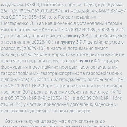
«
Гадячгаз
» (37300, Полтавська обл., м. Гадяч, вул. Будька,
26а, п/р № 26006301022287 в АТ «
Ощадбанк
», МФО 331467
код ЄДРПОУ 0554660, в. о. Голови правління —
Шестерненко Д.І.) за невиконання в установлений термін
вимог постанови НКРЕ від 17.05.2012 № 589( v0589862-12
) у частині усунення порушень
пункту 3
.8 Ліцензійних умов
з постачання( z0028-10 ) та
пункту 3
.9 Ліцензійних умов з
розподілу( z0029-10 ) в частині дотримання вимог
законодавства України, нормативно-технічних документів
щодо якості надання послуг, а саме:
пункту 4
.1 Порядку
формування інвестиційних програм газопостачальних,
газорозподільних, газотранспортних та газозберігаючих
підприємств( z1502-11 ), затвердженого постановою НКРЕ
від 28.11.2011 № 2255, у частині виконання Інвестиційної
програми 2012 року в повному обсязі та постанов НКРЕ
від 05.07.2012 № 849( z1250-12 ) і від 06.09.2012 № 1164(
z1654-12 ) у частині приведення договірних відносин у
відповідність до вимог Типових договорів.
Зазначена сума штрафу має бути сплачена до