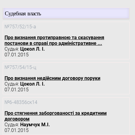
Судебная власть
№757/52/15-а
Про визнання протиправною та скасування
постанови в справі про адміністративне ...
Судья:
Цокол Л. І.
07.01.2015
№757/54/15-ц
Про визнання недійсним договору поруки
Судья:
Цокол Л. І.
07.01.2015
№6-48356ск14
Про стягнення заборгованості за кредитним
договором
Судья:
Наумчук М.І.
07.01.2015