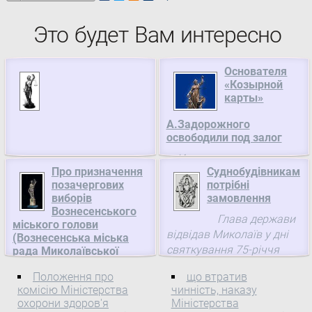
Это будет Вам интересно
Основателя
«Козырной
карты»
А.Задорожного
освободили под залог
Известного
Про призначення
Суднобудівникам
ресторатора и экс-главу
позачергових
потрібні
наблюдательного совета
виборів
замовлення
ООО «Козырная карта»
Вознесенського
Глава держави
Андрея Задорожного
міського голови
відвідав Миколаїв у дні
отпустили под залог. Об
(Вознесенська міська
святкування 75-річчя
этом «Вестям» рассказал
рада Миколаївської
області), Верховна Рада
створення області та Дня
руководитель пресс-
Положення про
що втратив
України
міста. Тож його зустрічі
службы Министерства
комісію Міністерства
чинність, наказу
були сприйняті
внутренних ...
ПОСТАНОВА Верховної
охорони здоров'я
Міністерства
городянами як подарунок