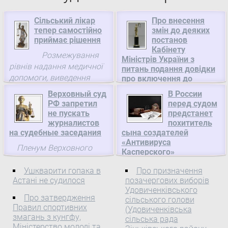
Сільський лікар
Про внесення
тепер самостійно
змін до деяких
приймає рішення
постанов
Кабінету
Розмежування
Міністрів України з
рівнів надання медичної
питань подання довідки
допомоги, виведення
про включення до
Єдиного державного
дільничної служби, яка
Верховный суд
В России
реєстру підприємств та
наближена до людини, у
РФ запретил
перед судом
організацій України,
первинну самостійну
не пускать
предстанет
Кабінет Міністрів України
ланку та підкріплення
журналистов
похититель
на судебные заседания
сына создателей
Про внесення змін до
процесу змін
«Антивируса
деяких постанов Кабінету
матеріально дає
Пленум Верховного
Касперского»
Міністрів України з
результат. В
суда разработал
питань подання довідки
департаменті ...
Московская
рекомендации по
Ушкварити гопака в
Про призначення
про включення до
прокуратура (РФ)
Астані не судилося
позачергових виборів
обеспечению гласности
Єдиного державного
направила в суд
Удовиченківського
судов. Пленум настоял
Про затвердження
реєстру підприємств та
сільського голови
обвинительное
на том, что судебные
Правил спортивних
(Удовиченківська
організацій України
заключение по делу о
заседания не должны
змагань з кунгфу,
сільська рада
похищении Ивана
проводиться в
Міністерство молоді та