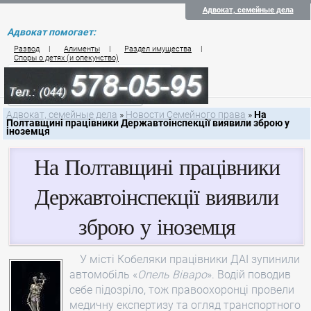
Адвокат, семейные дела
Адвокат помогает:
Развод
|
Алименты
|
Раздел имущества
|
Споры о детях (и опекунство)
Цены на услуги по семейному праву
Контакты семейного юриста
Адвокат, семейные дела
»
Новости Семейного права
»
На
Полтавщині працівники Державтоінспекції виявили зброю у
іноземця
На Полтавщині працівники
Державтоінспекції виявили
зброю у іноземця
У місті Кобеляки працівники ДАІ зупинили
автомобіль «
Опель Віваро
». Водій поводив
себе підозріло, тож правоохоронці провели
медичну експертизу та огляд транспортного