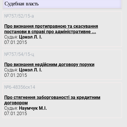
Судебная власть
№757/52/15-а
Про визнання протиправною та скасування
постанови в справі про адміністративне ...
Судья:
Цокол Л. І.
07.01.2015
№757/54/15-ц
Про визнання недійсним договору поруки
Судья:
Цокол Л. І.
07.01.2015
№6-48356ск14
Про стягнення заборгованості за кредитним
договором
Судья:
Наумчук М.І.
07.01.2015