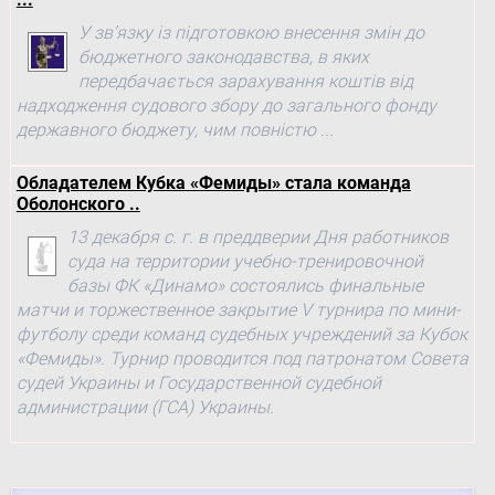
У зв’язку із підготовкою внесення змін до
бюджетного законодавства, в яких
передбачається зарахування коштів від
надходження судового збору до загального фонду
державного бюджету, чим повністю ...
Обладателем Кубка «Фемиды» стала команда
Оболонского ..
13 декабря с. г. в преддверии Дня работников
суда на территории учебно-тренировочной
базы ФК «Динамо» состоялись финальные
матчи и торжественное закрытие V турнира по мини-
футболу среди команд судебных учреждений за Кубок
«Фемиды». Турнир проводится под патронатом Совета
судей Украины и Государственной судебной
администрации (ГСА) Украины.