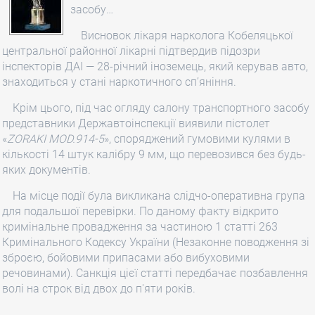
засобу…
Висновок лікаря нарколога Кобеляцької
центральної районної лікарні підтвердив підозри
інспекторів ДАІ — 28-річний іноземець, який керував авто,
знаходиться у стані наркотичного сп’яніння.
Крім цього, під час огляду салону транспортного засобу
представники Державтоінспекції виявили пістолет
«
ZORAKI MOD.914-5
», споряджений гумовими кулями в
кількості 14 штук калібру 9 мм, що перевозився без будь-
яких документів.
На місце події була викликана слідчо-оперативна група
для подальшої перевірки. По даному факту відкрито
кримінальне провадження за частиною 1 статті 263
Кримінального Кодексу України (Незаконне поводження зі
зброєю, бойовими припасами або вибуховими
речовинами). Санкція цієї статті передбачає позбавлення
волі на строк від двох до п'яти років.