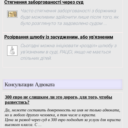
Стягнення заборгованості через суд
Часто стягнення заборгованості з боржника
буде можливим здійснити лише після того, як
було розглянуто та задоволено судом ...
Розірвання шлюбу із засудженим, або ув'язненим
Сьогодні можна ініціювати «розділ» шлюбу з
ув'язненим в суді, РАЦСі, якщо не мається
спільних дітей.
Консультации Адвоката