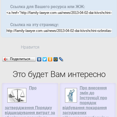
Ссылка для Вашего ресурса или ЖЖ:
Ссылка на эту страницу:
Нравится
Поделиться…
Это будет Вам интересно
Про
Про внесення
змін до
Інструкції про
порядок
затвердження Порядку
відбування покарання
відшкодування витрат за
засуджених