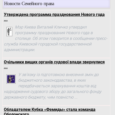
Новости Семейного права
Утверждена программа празднования Нового года
...
Мэр Киева Виталий Кличко утвердил
программу празднования Нового года в
столице. Об этом говорится в сообщении пресс-
служба Киевской городской государственной
администрации.
Очільники вищих органів судової влади звернулися
...
У зв’язку із підготовкою внесення змін до
бюджетного законодавства, в яких
передбачається зарахування коштів від
надходження судового збору до загального фонду
державного бюджету, чим повністю ...
Обладателем Кубка «Фемиды» стала команда
Оболонского ..