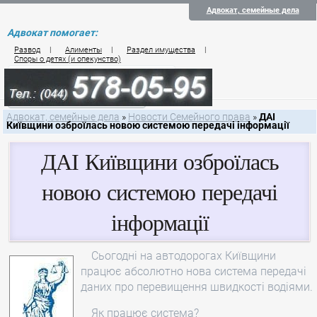
Адвокат, семейные дела
Адвокат помогает:
Развод
|
Алименты
|
Раздел имущества
|
Споры о детях (и опекунство)
Цены на услуги по семейному праву
Контакты семейного юриста
Адвокат, семейные дела
»
Новости Семейного права
»
ДАІ
Київщини озброїлась новою системою передачі інформації
ДАІ Київщини озброїлась
новою системою передачі
інформації
Сьогодні на автодорогах Київщини
працює абсолютно нова система передачі
даних про перевищення швидкості водіями.
Як працює система?