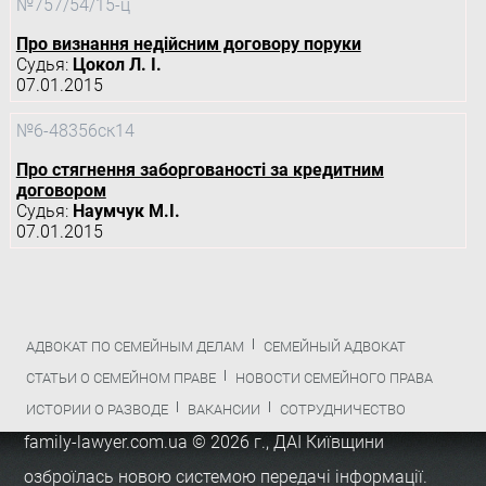
№757/54/15-ц
Про визнання недійсним договору поруки
Судья:
Цокол Л. І.
07.01.2015
№6-48356ск14
Про стягнення заборгованості за кредитним
договором
Судья:
Наумчук М.І.
07.01.2015
АДВОКАТ ПО СЕМЕЙНЫМ ДЕЛАМ
СЕМЕЙНЫЙ АДВОКАТ
СТАТЬИ О СЕМЕЙНОМ ПРАВЕ
НОВОСТИ СЕМЕЙНОГО ПРАВА
ИСТОРИИ О РАЗВОДЕ
ВАКАНСИИ
СОТРУДНИЧЕСТВО
family-lawyer.com.ua © 2026 г.,
ДАІ Київщини
озброїлась новою системою передачі інформації
.