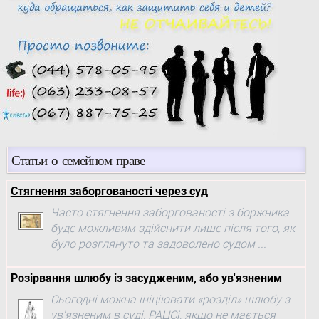
Статьи о семейном праве
Стягнення заборгованості через суд
Часто стягнення заборгованості з боржника
буде можливим здійснити лише після того, як
було розглянуто та задоволено судом ...
Розірвання шлюбу із засудженим, або ув'язненим
Сьогодні можна ініціювати «розділ» шлюбу з
ув'язненим в суді, РАЦСі, якщо не мається