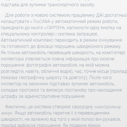
підстава для зупинки транспортного засобу.
Для роботи з новою системою працівнику ДАІ достатньо
налаштувати «
TruCAM
» у автоматичний режим роботи,
приєднати до нього «
ГАРПУН
», натиснути одну кнопку на
спеціальному контролері і система запрацює.
Автоматичний комплекс переходить в режим очікування
та готовності до фіксації порушень швидкісного режиму.
Як тільки автомобіль перевищив швидкість, на комп’ютері
інспектора з’являється повна інформація про скоєне
порушення: фотографія автомобіля, на якій можна
розгледіти, навіть, обличчя водія), час, точне місце (прилад
показує географічну широту та довготу). Після чого
інспектор на законних підставах зупиняє автомобіль,
складає протокол та виписує постанову про накладання
штрафу за адміністративне порушення.
Фактично, ця система створює своєрідну «
контрольну
зону
». Якщо автомобіль перетне її з перевищенням
швидкості, не залежно від того у якій полосі він рухався,
прилад зафіксує порушення. Як правило бокси