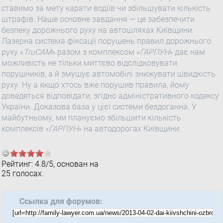
ставимо за мету карати водіїв чи збільшувати кількість
штрафів. Наше основне завдання — це забезпечити
безпеку дорожнього руху на автошляхах Київщини.
Лазерна система фіксації порушень правил дорожнього
руху «
TruCAM
» разом з комплексом «
ГАРПУН
» дає нам
можливість не тільки миттєво відслідковувати
порушників, а й змушує автомобілі знижувати швидкість
руху. Ну а якщо хтось вже порушив правила, йому
доведеться відповідати, згідно адміністративного кодексу
України. Доказова база у цієї системи бездоганна. У
майбутньому, ми плануємо збільшити кількість
комплексів «
ГАРПУН
» на автодорогах Київщини.
Рейтинг:
4.8
/
5
, основан на
25
голосах.
Ссылка для форумов: