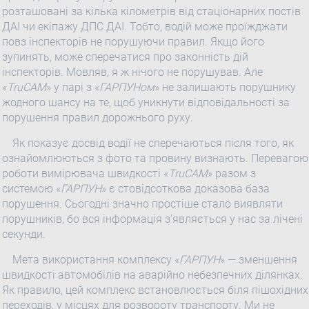
розташовані за кілька кілометрів від стаціонарних постів
ДАІ чи екіпажу ДПС ДАІ. Тобто, водій може проїжджати
повз інспекторів не порушуючи правил. Якщо його
зупинять, може сперечатися про законність дій
інспекторів. Мовляв, я ж нічого не порушував. Але
«
TruCAM
» у парі з «
ГАРПУНом
» не залишають порушнику
жодного шансу на те, щоб уникнути відповідальності за
порушення правил дорожнього руху.
Як показує досвід водії не сперечаються після того, як
ознайомлюються з фото та провину визнають. Перевагою
роботи вимірювача швидкості «
TruCAM
» разом з
системою «
ГАРПУН
» є стовідсоткова доказова база
порушення. Сьогодні значно простіше стало виявляти
порушників, бо вся інформація з’являється у нас за лічені
секунди.
Мета використання комплексу «
ГАРПУН
» — зменшення
швидкості автомобілів на аварійно небезпечних ділянках.
Як правило, цей комплекс встановлюється біля пішохідних
переходів, у місцях для розвороту транспорту. Ми не