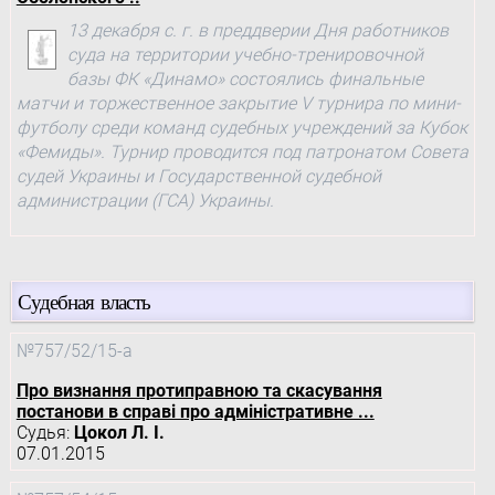
13 декабря с. г. в преддверии Дня работников
суда на территории учебно-тренировочной
базы ФК «Динамо» состоялись финальные
матчи и торжественное закрытие V турнира по мини-
футболу среди команд судебных учреждений за Кубок
«Фемиды». Турнир проводится под патронатом Совета
судей Украины и Государственной судебной
администрации (ГСА) Украины.
Судебная власть
№757/52/15-а
Про визнання протиправною та скасування
постанови в справі про адміністративне ...
Судья:
Цокол Л. І.
07.01.2015