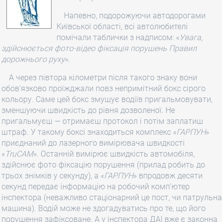
Напевно, подорожуючи автодорогами
Київської області, всі автолюбителі
помічали таблички з надписом: «
Увага,
здійснюється фото-відео фіксація порушень Правил
дорожнього руху
».
А через півтора кілометри після такого знаку вони
обов’язково проїжджали повз непримітний бокс сірого
кольору. Саме цей бокс змушує водіїв пригальмовувати,
зменшуючи швидкість до рівня дозволеної. Не
пригальмуєш — отримаєш протокол і потім заплатиш
штраф. У такому боксі знаходиться комплекс «
ГАРПУН
»
приєднаний до лазерного вимірювача швидкості
«
TruCAM
». Останній вимірює швидкість автомобіля,
здійснює фото фіксацію порушення (прилад робить до
трьох знімків у секунду), а «
ГАРПУН
» впродовж десяти
секунд передає інформацію на робочий комп’ютер
інспектора (неважливо стаціонарний це пост, чи патрульна
машина). Водій може не здогадуватись про те, що його
порушення зафіксоване. А у інспектора ДАІ вже є законна