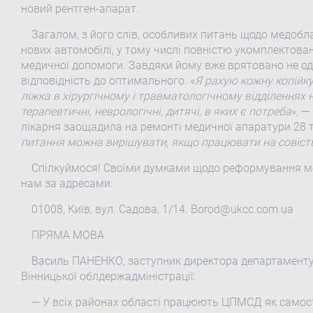
новий рентген-апарат.
Загалом, з його слів, особливих питань щодо медобл
нових автомобілі, у тому числі повністю укомплектова
медичної допомоги. Завдяки йому вже врятовано не од
відповідність до оптимального. «
Я рахую кожну копійк
ліжка в хірургічному і травматологічному відділеннях
терапевтичні, неврологічні, дитячі, в яких є потреба
», 
лікарня заощадила на ремонті медичної апаратури 28 ти
питання можна вирішувати, якщо працювати на совіст
Cпілкуймося! Своїми думками щодо реформування ме
нам за адресами:
01008, Київ, вул. Садова, 1/14. Borod@ukcc.com.ua
ПРЯМА МОВА
Василь ПАНЕНКО, заступник директора департаментуу
Вінницької облдержадміністрації:
— У всіх районах області працюють ЦПМСД як самості