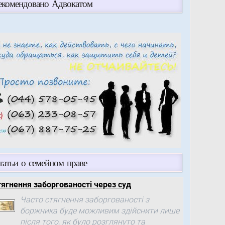
екомендовано Адвокатом
татьи о семейном праве
тягнення заборгованості через суд
Часто стягнення заборгованості з
боржника буде можливим здійснити лише
після того, як було розглянуто та