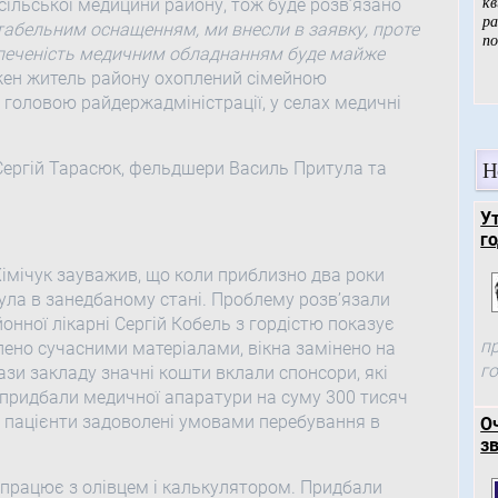
сільської медицини району, тож буде розв’язано
 табельним оснащенням, ми внесли в заявку, проте
езпеченість медичним обладнанням буде майже
ожен житель району охоплений сімейною
 головою райдержадміністрації, у селах медичні
Н
Сергій Тарасюк, фельдшери Василь Притула та
У
го
імічук зауважив, що коли приблизно два роки
була в занедбаному стані. Проблему розв’язали
нної лікарні Сергій Кобель з гордістю показує
п
блено сучасними матеріалами, вікна замінено на
г
ази закладу значні кошти вклали спонсори, які
и придбали медичної апаратури на суму 300 тисяч
р пацієнти задоволені умовами перебування в
О
зв
 працює з олівцем і калькулятором. Придбали