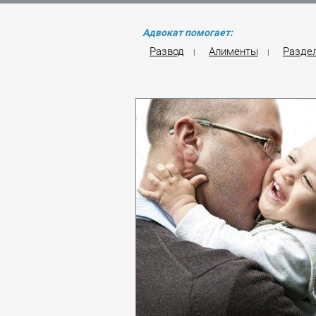
Адвокат помогает:
Развод
Алименты
Разде
|
|