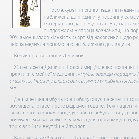
Розмежування рівнів надання медичної
наближена до людини, у первинну самост
матеріально дає результат. В департаме
облдержадміністрації зазначили, що по
90% зменшилася кількість скарг від населення щодо ре
якісна медична допомога стає ближчою до людини.
Велика рідня Галини Денисюк
Житель села Дашківці Володимир Діденко похвалив пр
практики сімейної медицини. «
Чуйні, завжди порадять 
ставлять. Наразі у фізіотерапевтичному кабінеті я ліку
він.
Дашківецька амбулаторія обслуговує населення трьох
розміщена, старе, проте відремонтоване. Тож пацієнти 
фізіотерапевтичних процедур або перебуваючи у денном
почуваються затишно. Є кімната для прийому дітей, вхі
торік зробили внутрішній туалет.
Завідуюча амбулаторією Галина Денисюк розповіла, 