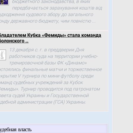
бюджетного законодавства, в яких
передбачається зарахування коштів від
адходження судового збору до загального
онду державного бюджету, чим повністю ...
бладателем Кубка «Фемиды» стала команда
болонского ..
13 декабря с. г. в преддверии Дня
работников суда на территории учебно-
тренировочной базы ФК «Динамо»
остоялись финальные матчи и торжественное
акрытие V турнира по мини-футболу среди
оманд судебных учреждений за Кубок
Фемиды». Турнир проводится под патронатом
овета судей Украины и Государственной
удебной администрации (ГСА) Украины.
удебная власть