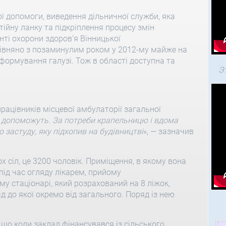
 допомоги, виведення дільничної служби, яка
ійну ланку та підкріплення процесу змін
нті охорони здоров’я Вінницької
рівняно з позаминулим роком у 2012-му майже на
формування галузі. Тож в області доступна та
Э
ацівників місцевої амбулаторії загальної
і допоможуть. За потреби крапельницю і вдома
ю застуду, яку підхопив на будівництві
», — зазначив
 сіл, це 3200 чоловік. Приміщення, в якому вона
під час огляду лікарем, прийому
у стаціонарі, який розрахований на 8 ліжок,
д до якої окремо від загального. Поряд із нею
що коли заклад фінансувався із сільського