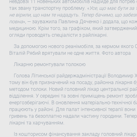
невдовзі 11 новеньких автомобілів надійде для потреб 
так звану транспортну проблему. «
Усе, що має бути за
не вірили, що нам те нададуть. Тепер бачимо, що заб
повна
», — зауважила Павлина Дяченко і додала, що к
медициною. Крім того, за графіком, який затверджений
огляди проводять спеціалісти з райлікарні.
За допомогою нового реанімобіля, за кермом якого 
Віталій Рябий врятували не одне життя. Фото автора
Лікарню ремонтували толокою
Голова Літинської райдержадміністрації Володимир Х
тому він був призначений на посаду, районна лікарня 
методом толоки. Новий головний лікар центральної райо
відділення. У середині та зовні приміщень ремонт зро
енергозберігаючі. В оновлення матеріально-технічної б
працюють у районі. Для палат інтенсивної терапії вон
гривень та безоплатно надали частину городини. Тепе
лікарні та харчуванням.
Із кошторисом фінансування закладу головний лікар