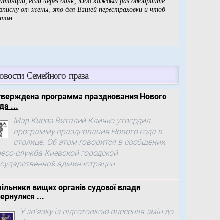
овости Семейного права
тверждена программа празднования Нового
да ...
Мэр Киева Виталий Кличко утвердил
программу празднования Нового года в
столице. Об этом говорится в сообщении
ресс-служба Киевской городской
осударственной администрации.
чільники вищих органів судової влади
ернулися ...
У зв’язку із підготовкою внесення змін до