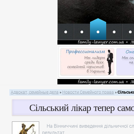
Адвокат, семейные дела
»
Новости Семейного права
»
Сільськ
Сільський лікар тепер сам
На Вінниччині виведення дільничної с
результат