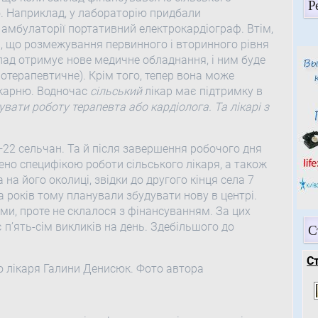
Р
о. Наприклад, у лабораторію придбали
амбулаторії портативний електрокардіограф. Втім,
а, що розмежування первинного і вторинного рівня
ад отримує нове медичне обладнання, і ним буде
отерапевтичне). Крім того, тепер вона може
ікарню. Водночас
сільський
лікар має підтримку в
нувати роботу терапевта або кардіолога. Та лікарі з
2 сельчан. Та й після завершення робочого дня
но специфікою роботи сільського лікаря, а також
на його околиці, звідки до другого кінця села 7
а років тому планували збудувати нову в центрі.
ми, проте не склалося з фінансуванням. За цих
п’ять-сім викликів на день. Здебільшого до
С
С
о лікаря Галини Денисюк. Фото автора