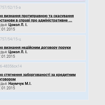
757/52/15-а
ро визнання протиправною та скасування
станови в справі про адміністративне ...
удья:
Цокол Л. І.
7.01.2015
757/54/15-ц
ро визнання недійсним договору поруки
удья:
Цокол Л. І.
7.01.2015
6-48356ск14
ро стягнення заборгованості за кредитним
оговором
удья:
Наумчук М.І.
7.01.2015