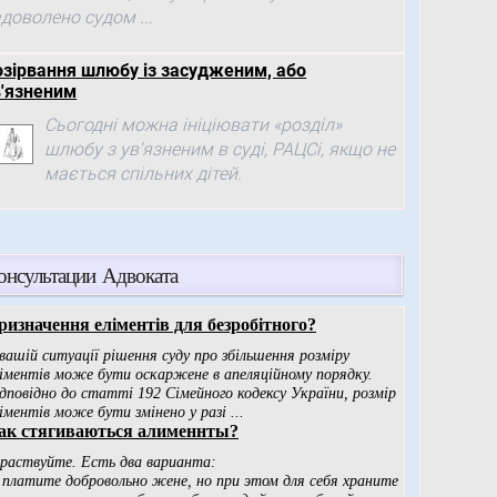
доволено судом ...
озірвання шлюбу із засудженим, або
в'язненим
Сьогодні можна ініціювати «розділ»
шлюбу з ув'язненим в суді, РАЦСі, якщо не
мається спільних дітей.
онсультации Адвоката