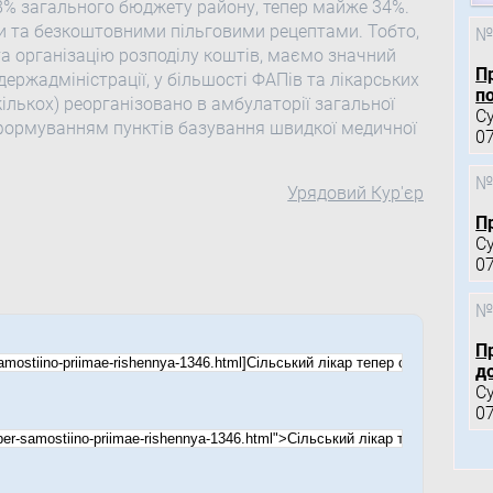
8% загального бюджету району, тепер майже 34%.
 та безкоштовними пільговими рецептами. Тобто,
№
а організацію розподілу коштів, маємо значний
П
ржадміністрації, у більшості ФАПів та лікарських
по
кількох) реорганізовано в амбулаторії загальної
С
 формуванням пунктів базування швидкої медичної
0
№
Урядовий Кур'єр
П
С
0
№
П
д
С
0