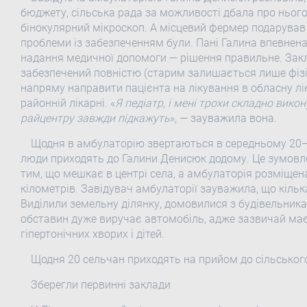
бюджету, сільська рада за можливості дбала про ньог
бінокулярний мікроскоп. А місцевий фермер подарував 
проблеми із забезпеченням були. Пані Галина впевнен
надання медичної допомоги — рішення правильне. Закл
забезпечений повністю (старим залишається лише фізі
напряму направити пацієнта на лікування в обласну л
районній лікарні. «
Я педіатр, і мені трохи складно вико
райцентру завжди підкажуть
», — зауважила вона.
Щодня в амбулаторію звертаються в середньому 20—2
люди приходять до Галини Денисюк додому. Це зумовле
тим, що мешкає в центрі села, а амбулаторія розміщена 
кілометрів. Завідувач амбулаторії зауважила, що кільк
Виділили земельну ділянку, домовилися з будівельника
обставин дуже виручає автомобіль, адже зазвичай має 
гіпертонічних хворих і дітей.
Щодня 20 сельчан приходять на прийом до сільськог
Зберегли первинні заклади