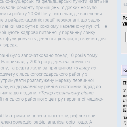
ько-акушерські та фельдшерські пункти навіть не
за
требували ремонту приміщень. У деяких не було
ити роботу 20 ФАПів у тих селах, де населення
Р
е в райдержадміністрації переконані, що задля
у
ї ланки має бути в кожному населеному пункті. Не
вирішують кадрове питання: у первинну ланку
ях функціонують денні стаціонари, що зручно для
 курсах.
раїні було започатковано понад 10 років тому.
. Наприклад, у 2006 році держава повністю
йону, та решта жили за принципом «
з миру по
К
бюджету сільськогосподарського району з
 утримувати розгалужену мережу первинної
зу, на державному рівні є системний підхід до
лижча до людини. «
Тепер первинному рівню
 Літинського районного центру первинної медико-
ФАПи отримали пеленальні столи, рефлектори,
електрокардіографів, аналізаторів тощо. А