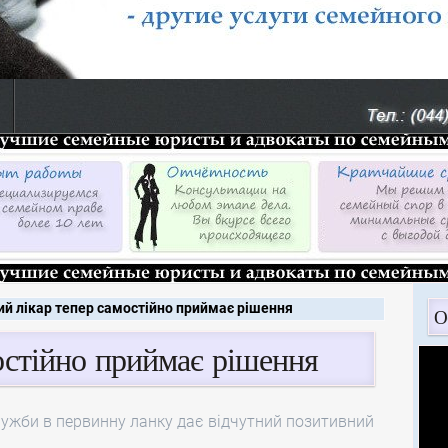
ий лікар тепер самостійно приймає рішення
О
остійно приймає рішення
лужби в первинну ланку дає відчутний позитивний