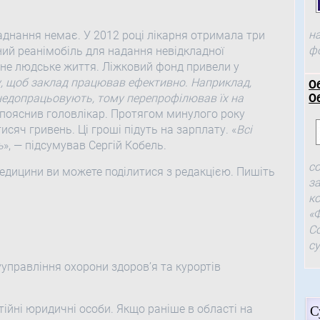
н
аднання немає. У 2012 році лікарня отримала три
ф
ний реанімобіль для надання невідкладної
не людське життя. Ліжковий фонд привели у
у, щоб заклад працював ефективно. Наприклад,
О
 недопрацьовують, тому перепрофілював їх на
О
— пояснив головлікар. Протягом минулого року
сяч гривень. Ці гроші підуть на зарплату. «
Всі
ь
», — підсумував Сергій Кобель.
с
дицини ви можете поділитися з редакцією. Пишіть
з
к
«
С
с
правління охорони здоров’я та курортів
С
йні юридичні особи. Якщо раніше в області на