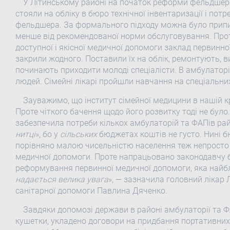
У Літинському районі на початок реформи фельдшерс
стояли на обліку в бюро технічної інвентаризації і по
фельдшера. За формального підходу можна було припин
менше від рекомендованої норми обслуговування. Прот
доступної і якісної медичної допомоги заклад первинно
закрили жодного. Поставили їх на облік, ремонтують, 
починають приходити молоді спеціалісти. В амбулаторі
людей. Сімейні лікарі пройшли навчання на спеціальних
Зауважимо, що інститут сімейної медицини в нашій к
Проте чіткого бачення щодо його розвитку тоді не було
забезпечила потреби кількох амбулаторій та ФАПів ра
нитці
», бо у
сільських
бюджетах коштів не густо. Нині 
порівняно малою чисельністю населення теж непросто
медичної допомоги. Проте напрацьовано законодавчу ба
реформування первинної медичної допомоги, яка найб
надається велика увага
», — зазначила головний лікар
санітарної допомоги Павлина Дяченко.
Завдяки допомозі держави в районі амбулаторії та 
кушетки, укладено договори на придбання портативних 