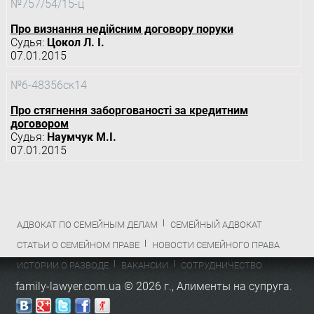
№757/54/15-ц
Про визнання недійсним договору поруки
Судья:
Цокол Л. І.
07.01.2015
№6-48356ск14
Про стягнення заборгованості за кредитним
договором
Судья:
Наумчук М.І.
07.01.2015
АДВОКАТ ПО СЕМЕЙНЫМ ДЕЛАМ
СЕМЕЙНЫЙ АДВОКАТ
СТАТЬИ О СЕМЕЙНОМ ПРАВЕ
НОВОСТИ СЕМЕЙНОГО ПРАВА
ИСТОРИИ О РАЗВОДЕ
ВАКАНСИИ
СОТРУДНИЧЕСТВО
family-lawyer.com.ua © 2026 г.,
Алименты на супруга
.