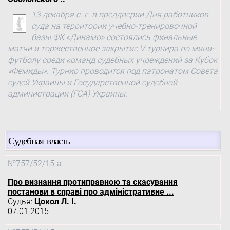
13 декабря с. г. в преддверии Дня работников
суда на территории учебно-тренировочной
базы ФК «Динамо» состоялись финальные
матчи и торжественное закрытие V турнира по мини-
футболу среди команд судебных учреждений за Кубок
«Фемиды». Турнир проводится под патронатом Совета
судей Украины и Государственной судебной
администрации (ГСА) Украины.
Судебная власть
№757/52/15-а
Про визнання протиправною та скасування
постанови в справі про адміністративне ...
Судья:
Цокол Л. І.
07.01.2015