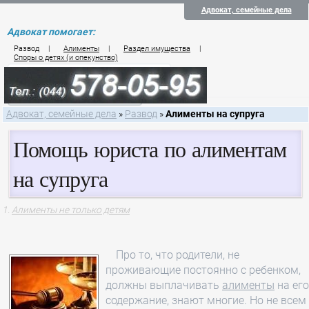
Адвокат, семейные дела
Адвокат помогает:
Развод
|
Алименты
|
Раздел имущества
|
Споры о детях (и опекунство)
Цены на услуги по семейному праву
Контакты семейного юриста
Адвокат, семейные дела
»
Развод
»
Алименты на супруга
Помощь юриста по алиментам
на супруга
Алименты не только детям
Про то, что родители, не
проживающие постоянно с ребенком,
должны выплачивать
алименты
на его
содержание, знают многие. Но не всем