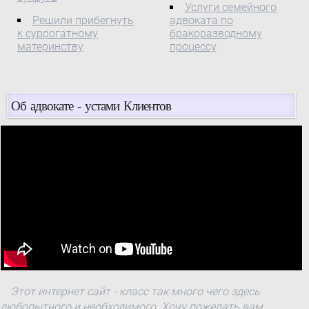
Услуги семейного
Решили прибегнуть
адвоката по
к суррогатному
бракоразводному
материнству
процессу
Об адвокате - устами Клиентов
Этот интернет сайт - класс так много чего здесь
любопытного и необходимого. Хочу пожелать вам