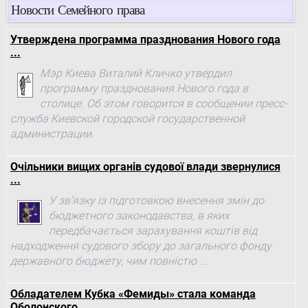
Новости Семейного права
Утверждена программа празднования Нового года
...
Мэр Киева Виталий Кличко утвердил
программу празднования Нового года в
столице. Об этом говорится в сообщении пресс-
служба Киевской городской государственной
администрации.
Очільники вищих органів судової влади звернулися
...
У зв’язку із підготовкою внесення змін до
бюджетного законодавства, в яких
передбачається зарахування коштів від
надходження судового збору до загального фонду
державного бюджету, чим повністю ...
Обладателем Кубка «Фемиды» стала команда
Оболонского ..