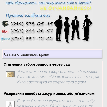
Статьи о семейном праве
Стягнення заборгованості через суд
Часто стягнення заборгованості з боржника
буде можливим здійснити лише після того, як
було розглянуто та задоволено судом ...
Розірвання шлюбу із засудженим, або ув'язненим
Сьогодні можна ініціювати «розділ» шлюбу з
ув'язненим в суді, РАЦСі, якщо не мається