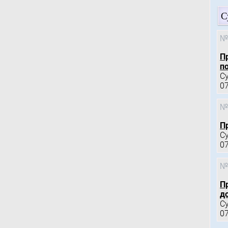
С
№
П
по
С
0
№
П
С
0
№
П
д
С
0