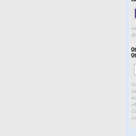
н
ф
О
О
с
з
к
«
С
с