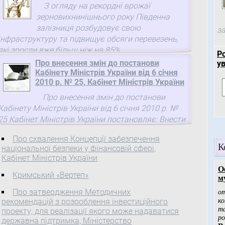
З огляду на рекордні врожаї
зерновихнинішнього року Південна
залізниця розбудовує свою
за
інфраструктуру та підвищує обсяги перевезень,
які зросли вже більш ніж на 85%.
Р
Про внесення змін до постанови
у
Кабінету Міністрів України від 6 січня
2010 р. № 25, Кабінет Міністрів України
Про внесення змін до постанови
Кабінету Міністрів України від 6 січня 2010 р. №
25 Кабінет Міністрів України постановляє: Внести
до постанови Кабінету Міністрів України від 6
Про схвалення Концепції забезпечення
січня 2010 р. № 25( 25-2010-п ) "Про утворення
К
національної безпеки у фінансовій сфері,
Ради з питань дослідження методів та тенденцій
Кабінет Міністрів України
у відмиванні доходів, одержаних злочинним
шляхом, і фінансуванні тероризму" (Офіційний
Кримський «Вертеп»
вісник України, 2010 р., № 2, ст. 61; 2011 р., № 90,
Про затвердження Методичних
ст. 3266; 2012 р., № 24, ст. 917) зміни, що
рекомендацій з розроблення інвестиційного
додаються.
проекту, для реалізації якого може надаватися
державна підтримка, Міністерство