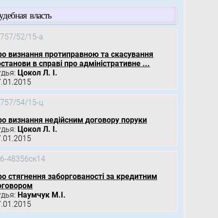
удебная власть
757/52/15-а
ро визнання протиправною та скасування
станови в справі про адміністративне ...
удья:
Цокол Л. І.
7.01.2015
757/54/15-ц
ро визнання недійсним договору поруки
удья:
Цокол Л. І.
7.01.2015
6-48356ск14
ро стягнення заборгованості за кредитним
оговором
удья:
Наумчук М.І.
7.01.2015