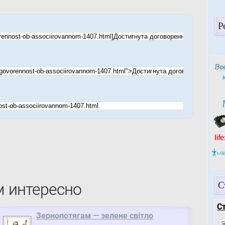
Р
С
м интересно
С
Зернопотягам — зелене світло