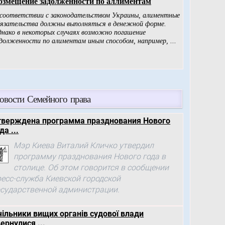
овости Семейного права
тверждена программа празднования Нового
да ...
Мэр Киева Виталий Кличко утвердил
программу празднования Нового года в
столице. Об этом говорится в сообщении
ресс-служба Киевской городской
осударственной администрации.
чільники вищих органів судової влади
ернулися ...