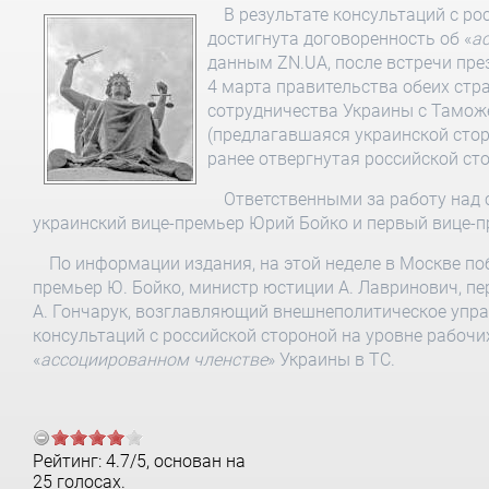
В результате консультаций с ро
достигнута договоренность об «
а
данным ZN.UA, после встречи пр
4 марта правительства обеих стр
сотрудничества Украины с Тамож
(предлагавшаяся украинской стор
ранее отвергнутая российской сто
Ответственными за работу над
украинский вице-премьер Юрий Бойко и первый вице-
По информации издания, на этой неделе в Москве по
премьер Ю. Бойко, министр юстиции А. Лавринович, п
А. Гончарук, возглавляющий внешнеполитическое упра
консультаций с российской стороной на уровне рабочи
«
ассоциированном членстве
» Украины в ТС.
Рейтинг:
4.7
/
5
, основан на
25
голосах.