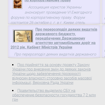
по корпоративному праву
Ассоциация юристов Украины
анонсирует проведение VI Ежегодного
форума по корпоративному праву. Форум
состоится 26 октября с. г. в г. Киеве, отель
«Премьер Палас».
Про перерозподіл деяких видатків
державного бюджету,
передбачених Державному
агентству автомобільних доріг на
2012 рік, Кабінет Міністрів України
Про перерозподіл деяких видатків державного
бюджету, передбачених Державному агентству
автомобільних доріг на 2012 рік 1. Відповідно до
Про прийняття за основу проекту Закону
України про внесення змін до деяких законів
частини восьмої статті 23 Бюджетного кодексу
України щодо забезпечення прозорості
України( 2456-17 ) здійснити в межах загального
відносин власності стосовно засобів масової
обсягу бюджетних призначень, передбачених
інформації, Верховна Рада України
Державному агентству автомобільних доріг на
2012 рік у спеціальному фонді державного
Правительство выделило СБУ на
обеспечение безопасности государства 7,2 млн
бюджету( 4282-17 ), перерозподіл видатків у сумі
грн
1 528 102,1 тис. гривень шляхом: