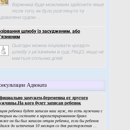
боржника буде можливим здійснити лише
після того, як було розглянуто та
доволено судом ...
озірвання шлюбу із засудженим, або
в'язненим
Сьогодні можна ініціювати «розділ»
шлюбу з ув'язненим в суді, РАЦСі, якщо не
мається спільних дітей.
онсультации Адвоката