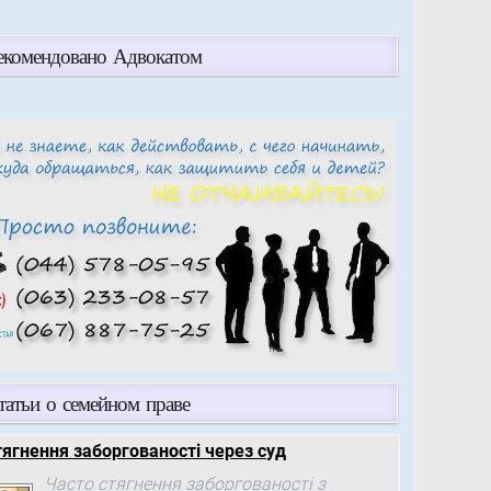
екомендовано Адвокатом
татьи о семейном праве
тягнення заборгованості через суд
Часто стягнення заборгованості з