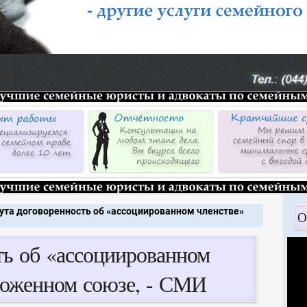
ута договоренность об «ассоциированном членстве»
О
ть об «ассоциированном
моженном союзе, - СМИ