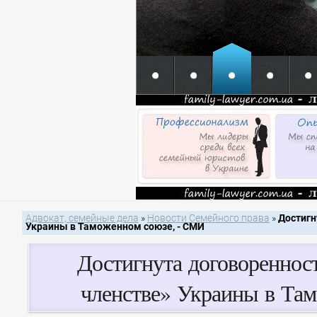
Адвокат, семейные дела
»
Новости Семейного права
»
Достигн
Украины в Таможенном союзе, - СМИ
Достигнута договореннос
членстве» Украины в Та