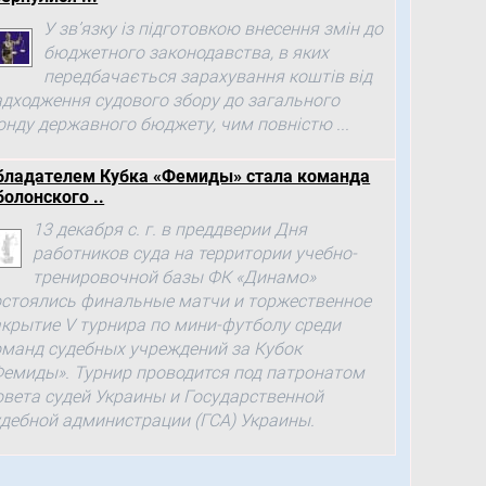
У зв’язку із підготовкою внесення змін до
бюджетного законодавства, в яких
передбачається зарахування коштів від
адходження судового збору до загального
онду державного бюджету, чим повністю ...
бладателем Кубка «Фемиды» стала команда
болонского ..
13 декабря с. г. в преддверии Дня
работников суда на территории учебно-
тренировочной базы ФК «Динамо»
остоялись финальные матчи и торжественное
акрытие V турнира по мини-футболу среди
оманд судебных учреждений за Кубок
Фемиды». Турнир проводится под патронатом
овета судей Украины и Государственной
удебной администрации (ГСА) Украины.