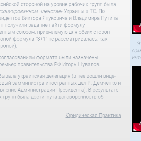
ссийской стороной на уровне рабочих групп была
ссоциированном членстве
» Украины в ТС. По
езидентов Виктора Януковича и Владимира Путина
ан получили задание найти формулу
енным союзом, приемлемую для обеих сторон
оной формула "3+1" не рассматривалась, как
Э
роной).
сом
 согласованием формата были назначены
инт
премьер правительства РФ Игорь Шувалов.
бывала украинская делегация (в нее вошли вице-
ервый замминистра иностранных дел Р. Демченко и
вление Администрации Президента). В результате
х групп была достигнута договоренность об
Юридическая Практика