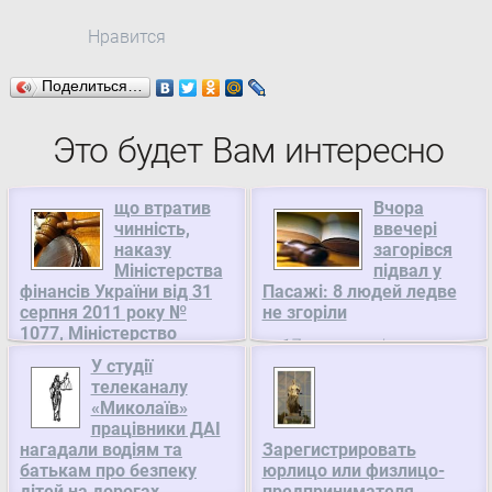
Нравится
Поделиться…
Это будет Вам интересно
що втратив
Вчора
чинність,
ввечері
наказу
загорівся
Міністерства
підвал у
фінансів України від 31
Пасажі: 8 людей ледве
серпня 2011 року №
не згоріли
1077, Міністерство
17 жовтня пізно
фінансів України
У студії
ввечері у центрі Києва
Зареєстровано в
телеканалу
сталася пожежа у підвалі
«Миколаїв»
Міністерстві юстиції
магазину за адресою
працівники ДАІ
України 18 листопада
Хрещатик, 15/4
нагадали водіям та
Зарегистрировать
2013 р. за № 1956/24488
(Пасаж).Повідомлення
батькам про безпеку
юрлицо или физлицо-
Про визнання таким, що
про неї надійшло о 22:03.
дітей на дорогах
предпринимателя