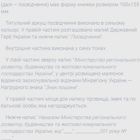
(далі — посвідчення) має форму книжки розміром 100x155
мм.
Титульний аркуш посвідчення виконано в синьому
кольорі. У правій частині розташовано малий Державний
Герб України та нижче напис "
Посвідчення
".
Внутрішня частина виконана у синіх тонах.
У лівій частині зверху напис "
Міністерство регіонального
розвитку, будівництва та житлово-комунального
господарства України
", у центрі розміщено малюнок
відомчої заохочувальної відзнаки Мінрегіону України —
Нагрудного знака "
Знак пошани
".
У правій частині місце для напису прізвища, імені та по
батькові особи, яка нагороджується.
Нижче напис "
Наказом Міністерства регіонального
розвитку, будівництва та житлово-комунального
господарства України, від
"____"
___________201 року №
_____
".