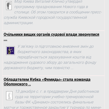
Мэр Киева Виталий Кличко утвердил
программу празднования Нового года в
столице. Об этом говорится в сообщении пресс-
служба Киевской городской государственной
администрации.
Очільники вищих органів судової влади звернулися
...
У зв’язку із підготовкою внесення змін до
бюджетного законодавства, в яких
передбачається зарахування коштів від
надходження судового збору до загального фонду
державного бюджету, чим повністю ...
Обладателем Кубка «Фемиды» стала команда
Оболонского ..
13 декабря с. г. в преддверии Дня работников
суда на территории учебно-тренировочной
базы ФК «Динамо» состоялись финальные
матчи и торжественное закрытие V турнира по мини-