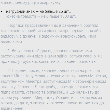
календарному році з розрахунку:
нагрудний знак — не більше 25 шт.;
Почесна грамота — не більше 1300 шт.
ІІ. Порядок представлення до відзначення, розгляд
матеріалів та прийняття рішення про відзначення або
відмову у відзначенні відомчими заохочувальними
відзнаками
2.1. Висунення осіб для відзначення відомчими
заохочувальними відзнаками здійснюється гласно, як
правило, у трудових колективах, де вони працюють.
2.2. Подання про відзначення вносяться на розгляд
колегії Мінрегіону України першим заступником Міністра,
заступником Міністра, заступником Міністра-керівником
апарату, Головою Держархбудінспекції, керівниками
підприємств, установ та організацій, що належать до
сфери управління Мінрегіону України, не пізніше ніж за
місяць до дати, з нагоди якої особа представляється до
відзначення.