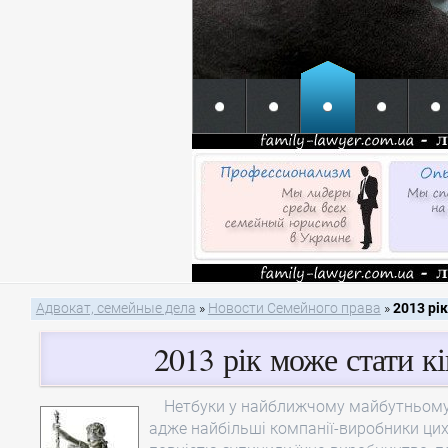
Адвокат, семейные дела
»
Новости Семейного права
»
2013 рі
2013 рік може стати к
Нетбуки у найближчому майбутньому 
адже найбільші компанії-виробники цих 