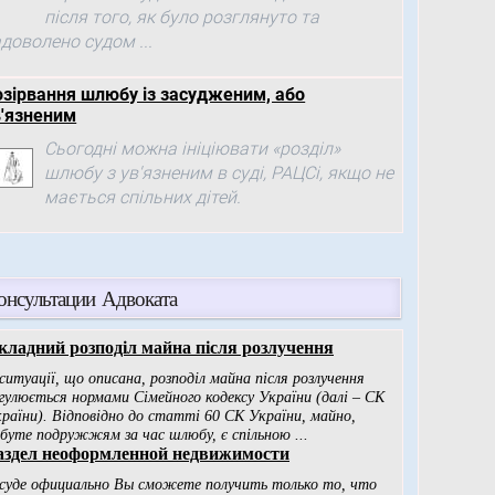
після того, як було розглянуто та
доволено судом ...
озірвання шлюбу із засудженим, або
в'язненим
Сьогодні можна ініціювати «розділ»
шлюбу з ув'язненим в суді, РАЦСі, якщо не
мається спільних дітей.
онсультации Адвоката