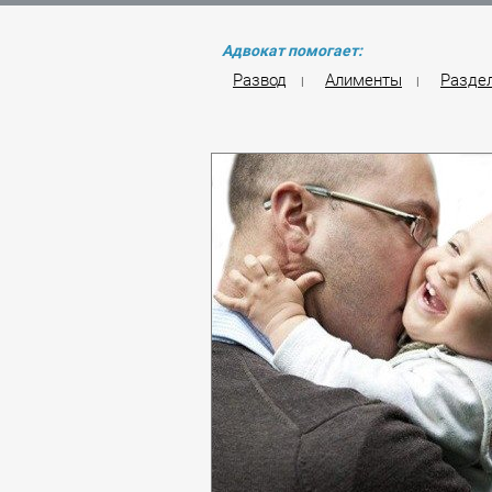
Адвокат помогает:
Развод
Алименты
Разде
|
|