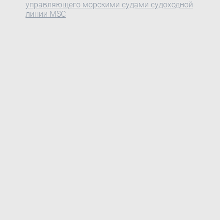
управляющего морскими судами судоходной
линии MSC