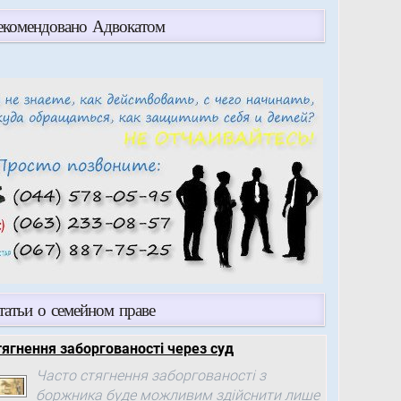
екомендовано Адвокатом
татьи о семейном праве
тягнення заборгованості через суд
Часто стягнення заборгованості з
боржника буде можливим здійснити лише