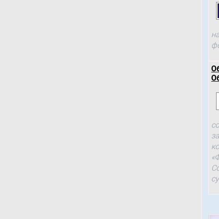
н
ф
О
О
с
з
к
«
С
с