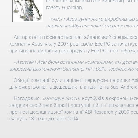
повністю зупинили їхнє виробництво, 
газету Guardian.
«
Acer і Asus зупиняють виробництво з
вважав майбутнім комп'ютерних систе
Автор статті посилається на тайванський спеціалізова
компанія Asus, яка у 2007 році своїм Eee PC започатку
припинення виробництва продукту Eee PC і про небажа
«
Asustek і Acer були останніми компаніями, які досі ви
виробляв (включаючи Samsung, HP і Dell), переключил
Обидві компанії були націлені, передусім, на ринки Азі
для смартфонів та дешевших планшетів на базі Android
Нагадаємо: «
молодші брати
» ноутбуків з екраном м
завдяки своїй легкій вазі і доступнішій ціні вважалися
прогнозі дослідницької компанії ABI Research у 2009 р
сягнуть 139 млн доларів США.