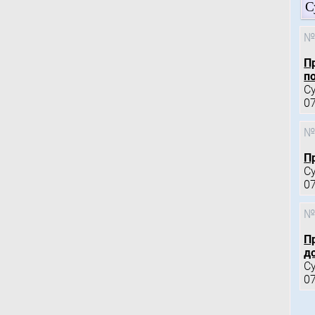
С
№
П
по
С
0
№
П
С
0
№
П
д
С
0