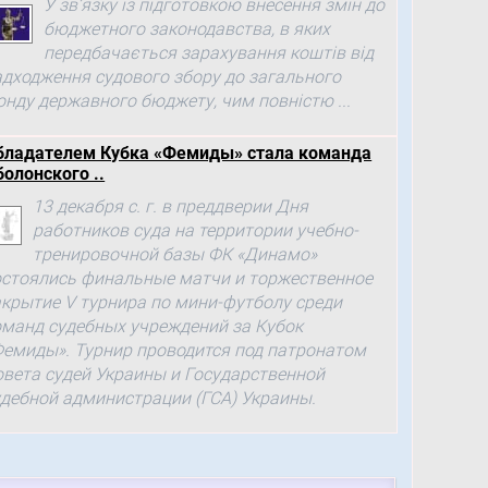
У зв’язку із підготовкою внесення змін до
бюджетного законодавства, в яких
передбачається зарахування коштів від
адходження судового збору до загального
онду державного бюджету, чим повністю ...
бладателем Кубка «Фемиды» стала команда
болонского ..
13 декабря с. г. в преддверии Дня
работников суда на территории учебно-
тренировочной базы ФК «Динамо»
остоялись финальные матчи и торжественное
акрытие V турнира по мини-футболу среди
оманд судебных учреждений за Кубок
Фемиды». Турнир проводится под патронатом
овета судей Украины и Государственной
удебной администрации (ГСА) Украины.