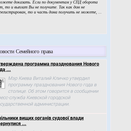
овости Семейного права
тверждена программа празднования Нового
да ...
Мэр Киева Виталий Кличко утвердил
программу празднования Нового года в
столице. Об этом говорится в сообщении
ресс-служба Киевской городской
осударственной администрации.
чільники вищих органів судової влади
ернулися ...