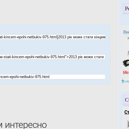
Р
С
С
м интересно