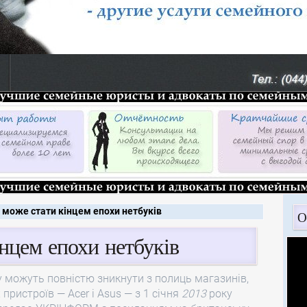
к може стати кінцем епохи нетбуків
О
інцем епохи нетбуків
можуть повністю зникнути з полиць магазинів,
пристроїв — Acer і Asus — з 1 січня
2013
року