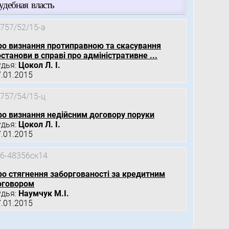
удебная власть
757/52/15-а
ро визнання протиправною та скасування
станови в справі про адміністративне ...
удья:
Цокол Л. І.
7.01.2015
757/54/15-ц
ро визнання недійсним договору поруки
удья:
Цокол Л. І.
7.01.2015
6-48356ск14
ро стягнення заборгованості за кредитним
оговором
удья:
Наумчук М.І.
7.01.2015