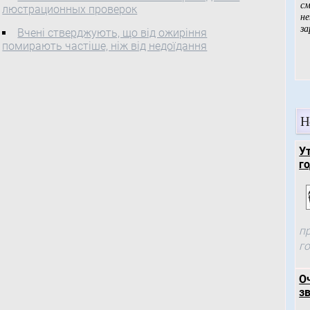
люстрационных проверок
Вчені стверджують, що від ожиріння
помирають частіше, ніж від недоїдання
Н
У
го
п
г
О
зв