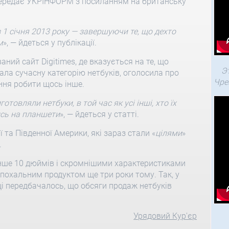
передає УКРІНФОРМ з посиланням на британську
 1 січня
2013
року — завершуючи те, що дехто
м
», — йдеться у публікації.
ний сайт Digitimes, де вказується на те, що
Э
вала сучасну категорію нетбуків, оголосила про
Чре
ння робити щось інше.
готовляли нетбуки, в той час як усі інші, хто їх
ись на планшети
», — йдеться у статті.
ї та Південної Америки, які зараз стали «
цілями
»
.
енше 10 дюймів і скромнішими характеристиками
 епохальним продуктом ще три роки тому. Так, у
оці передбачалось, що обсяги продаж нетбуків
Урядовий Кур'єр