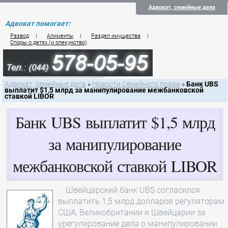
Адвокат, семейные дела
Адвокат помогает:
Развод
|
Алименты
|
Раздел имущества
|
Споры о детях (и опекунство)
Цены на услуги по семейному праву
Контакты семейного юриста
Адвокат, семейные дела
»
Новости Семейного права
»
Банк UBS
выплатит $1,5 млрд за манипулирование межбанковской
ставкой LIBOR
Банк UBS выплатит $1,5 млрд
за манипулирование
межбанковской ставкой LIBOR
Швейцарский банк UBS согласился
выплатить 1,5 млрд долларов регуляторам
США, Великобритании и Швейцарии за
урегулирование дела о манипулировании