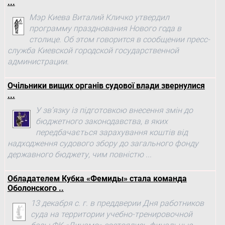
...
Мэр Киева Виталий Кличко утвердил
программу празднования Нового года в
столице. Об этом говорится в сообщении пресс-
служба Киевской городской государственной
администрации.
Очільники вищих органів судової влади звернулися
...
У зв’язку із підготовкою внесення змін до
бюджетного законодавства, в яких
передбачається зарахування коштів від
надходження судового збору до загального фонду
державного бюджету, чим повністю ...
Обладателем Кубка «Фемиды» стала команда
Оболонского ..
13 декабря с. г. в преддверии Дня работников
суда на территории учебно-тренировочной