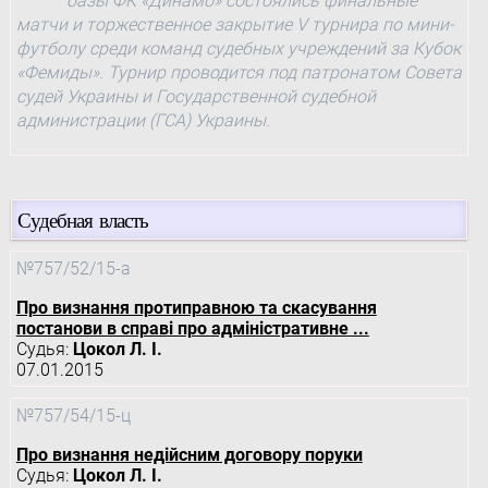
базы ФК «Динамо» состоялись финальные
матчи и торжественное закрытие V турнира по мини-
футболу среди команд судебных учреждений за Кубок
«Фемиды». Турнир проводится под патронатом Совета
судей Украины и Государственной судебной
администрации (ГСА) Украины.
Судебная власть
№757/52/15-а
Про визнання протиправною та скасування
постанови в справі про адміністративне ...
Судья:
Цокол Л. І.
07.01.2015
№757/54/15-ц
Про визнання недійсним договору поруки
Судья:
Цокол Л. І.