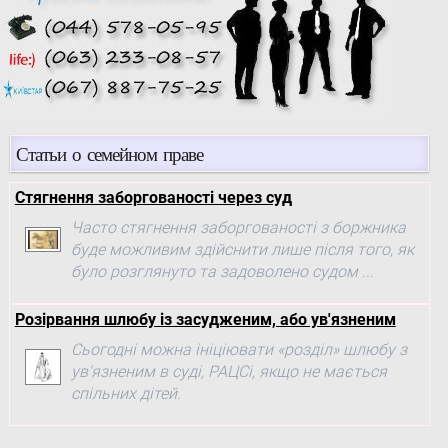
Статьи о семейном праве
Стягнення заборгованості через суд
Часто стягнення заборгованості з боржника
буде можливим здійснити лише після того, як
було розглянуто та задоволено судом ...
Розірвання шлюбу із засудженим, або ув'язненим
Сьогодні можна ініціювати «розділ» шлюбу з
ув'язненим в суді, РАЦСі, якщо не мається
спільних дітей.