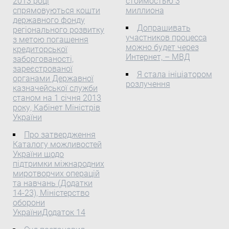
2013 році
стоимостью 3
агентство України з
зростання цін на
Кабінету Міністрів
спрямовуються кошти
миллиона
питань державної
авіаквитки довели
України від 5 жовтня
державного фонду
служби
останніми роками
2011 р. № 1031( 1031-
Допрашивать
регіонального розвитку
Про затвердження
світову авіаційну
2011-п ) "Деякі питання
участников процесса
з метою погашення
Плану заходів з реалізації
можно будет через
індустрію до величезних
здійснення державного
кредиторської
Интернет, – МВД
Державної програми
заборгованості,
втрат. ...
контролю товарів, що
зареєстрованої
щодо запобігання і
переміщуються через
Я стала ініціатором
органами Державної
протидії корупції на 2011
митний кордон України"
розлучення
казначейської служби
— 2015 роки у
(Офіційний вісник
станом на 1 січня 2013
Нацдержслужбі України
України, 2011 р., № 78, ст.
року, Кабінет Міністрів
на 2013 рік
2883; 2012 р., № 40, ст.
України
1547; 2013 р., № 44, ст.
Про затвердження
1575) зміни, що
Каталогу можливостей
додаються.
України щодо
підтримки міжнародних
миротворчих операцій
та навчань (Додатки
14-23), Міністерство
оборони
УкраїниДодаток 14