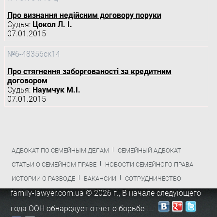
Про визнання недійсним договору поруки
Судья:
Цокол Л. І.
07.01.2015
№6-48356ск14
Про стягнення заборгованості за кредитним
договором
Судья:
Наумчук М.І.
07.01.2015
АДВОКАТ ПО СЕМЕЙНЫМ ДЕЛАМ
СЕМЕЙНЫЙ АДВОКАТ
СТАТЬИ О СЕМЕЙНОМ ПРАВЕ
НОВОСТИ СЕМЕЙНОГО ПРАВА
ИСТОРИИ О РАЗВОДЕ
ВАКАНСИИ
СОТРУДНИЧЕСТВО
family-lawyer.com.ua © 2026 г.,
В начале следующего
года ООН обнародует отчет о борьбе ...
.