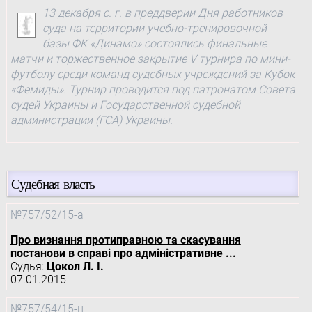
13 декабря с. г. в преддверии Дня работников
суда на территории учебно-тренировочной
базы ФК «Динамо» состоялись финальные
матчи и торжественное закрытие V турнира по мини-
футболу среди команд судебных учреждений за Кубок
«Фемиды». Турнир проводится под патронатом Совета
судей Украины и Государственной судебной
администрации (ГСА) Украины.
Судебная власть
№757/52/15-а
Про визнання протиправною та скасування
постанови в справі про адміністративне ...
Судья:
Цокол Л. І.
07.01.2015
№757/54/15-ц