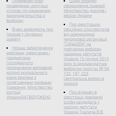
Определен план
Щодо порядку
Міністерство охорони
Кабінет Міністрів України
суду України. За
проведения «круглых
оформлення ліцензій,
здоров'я України
додатковою інформацією
Про затвердження
столов» по изменению
Міністерство доходів і
та з питань ...
Про декларування
Правил з організації
законодательства о
зборів України
зміни оптово-відпускних
експлуатації вантажних
выборах
Про реєстрацію
цін на вироби медичного
вагонів у міжнародному
Вчені заявляють про
офіційних спостерігачів
призначення станом на 4
прямому вантажному
прорив у лікуванні
від міжнародної
березня 2013 року та
залізнично-поромному
діабету
неурядової організації
внесення їх до реєстру
сполученні між портами
"CANADEM" на
Відповідно до пункту 3
Норма забезпечення
України та портами
повторних виборах
меблями, інвентарем і
Положення про реєстр
народних депутатів
Турецької Республіки, що
предметами
України 15 грудня 2013
оптово-відпускних цін на
мають залізничне
господарчого
року в одномандатних
лікарські засоби і вироби
сполучення, між
призначення виправної
виборчих округах № 94,
медичного призначення
Кабінетом Міністрів
колонії мінімального
132, 197, 223,
та порядок внесення до
України та Урядом
рівня безпеки з
Центральна виборча
нього змін( z1638-12 ),
полегшеними умовами
Турецької Республіки
комісія
тримання, Міністерство
затвердженого наказом
юстиції
Про відмову в
Міністерства охорони
УкраїниЗАТВЕРДЖЕНО
реєстрації довіреної
здоров'я України від 7
особи кандидата у
вересня 2012 року № 705,
народні депутати
зареєстрованим у
України Ткалича В.В.,