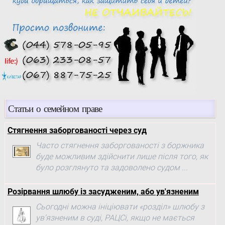
Статьи о семейном праве
Стягнення заборгованості через суд
Часто стягнення заборгованості з боржника
буде можливим здійснити лише після того, як
було розглянуто та задоволено судом ...
Розірвання шлюбу із засудженим, або ув'язненим
Сьогодні можна ініціювати «розділ» шлюбу з
ув'язненим в суді, РАЦСі, якщо не мається