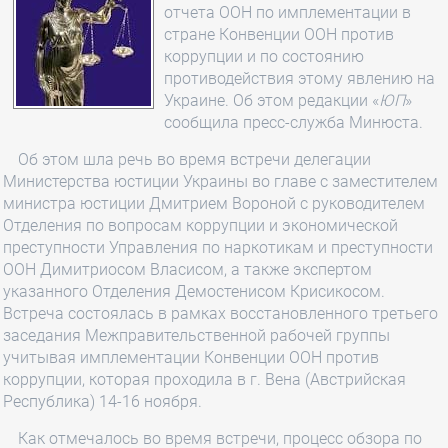
отчета ООН по имплементации в
стране Конвенции ООН против
коррупции и по состоянию
противодействия этому явлению на
Украине. Об этом редакции «
ЮП
»
сообщила пресс-служба Минюста.
Об этом шла речь во время встречи делегации
Министерства юстиции Украины во главе с заместителем
министра юстиции Дмитрием Вороной с руководителем
Отделения по вопросам коррупции и экономической
преступности Управления по наркотикам и преступности
ООН Димитриосом Власисом, а также экспертом
указанного Отделения Демостенисом Крисикосом.
Встреча состоялась в рамках восстановленного третьего
заседания Межправительственной рабочей группы
учитывая имплементации Конвенции ООН против
коррупции, которая проходила в г. Вена (Австрийская
Республика) 14-16 ноября.
Как отмечалось во время встречи, процесс обзора по