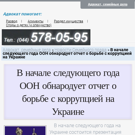
Адвокат, семейные дела
Адвокат помогает:
Развод
|
Алименты
|
Раздел имущества
|
Споры о детях (и опекунство)
Цены на услуги по семейному праву
Контакты семейного юриста
Адвокат, семейные дела
»
Новости Семейного права
»
В начале
следующего года ООН обнародует отчет о борьбе с коррупцией
на Украине
В начале следующего года
ООН обнародует отчет о
борьбе с коррупцией на
Украине
В начале следующего года на
Украине состоится презентация