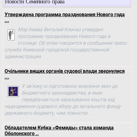
Новости Семейного права
Утверждена программа празднования Нового года
...
Мэр Киева Виталий Кличко утвердил
программу празднования Нового года в
столице. Об этом говорится в сообщении пресс-
служба Киевской городской государственной
администрации.
Очільники вищих органів судової влади звернулися
...
У зв’язку із підготовкою внесення змін до
бюджетного законодавства, в яких
передбачається зарахування коштів від
надходження судового збору до загального фонду
державного бюджету, чим повністю ...
Обладателем Кубка «Фемиды» стала команда
Оболонского ..