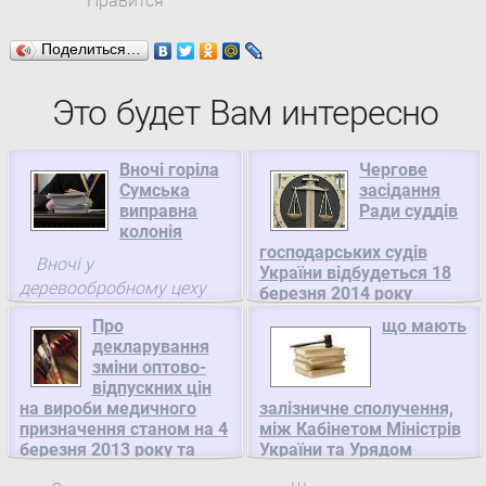
Нравится
Поделиться…
Это будет Вам интересно
Вночі горіла
Чергове
Сумська
засідання
виправна
Ради суддів
колонія
господарських судів
Вночі у
України відбудеться 18
деревообробному цеху
березня 2014 року
Сумської виправної
Про
Чергове засідання
що мають
колонії № 116 виникла
декларування
Ради суддів
пожежа на площі 500 м
зміни оптово-
господарських судів
кВ.
відпускних цін
України відбудеться 18
на вироби медичного
залізничне сполучення,
березня 2014 року об
призначення станом на 4
між Кабінетом Міністрів
11:00 в приміщенні
березня 2013 року та
України та Урядом
Вищого господарського
внесення їх до реєстру,
Турецької Республіки,