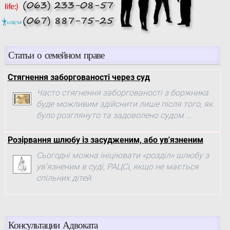
Статьи о семейном праве
Стягнення заборгованості через суд
Часто стягнення заборгованості з боржника
буде можливим здійснити лише після того, як
було розглянуто та задоволено судом ...
Розірвання шлюбу із засудженим, або ув'язненим
Сьогодні можна ініціювати «розділ» шлюбу з
ув'язненим в суді, РАЦСі, якщо не мається
спільних дітей.
Консультации Адвоката