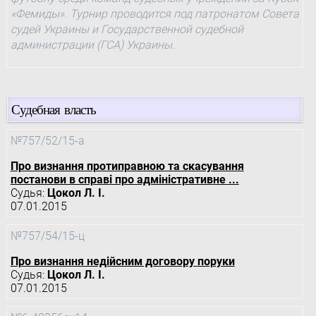
«Фемиды». Турнир проводится под патронатом Совета
судей Украины и Государственной судебной
администрации (ГСА) Украины.
Судебная власть
№757/52/15-а
Про визнання протиправною та скасування
постанови в справі про адміністративне ...
Судья:
Цокол Л. І.
07.01.2015
№757/54/15-ц
Про визнання недійсним договору поруки
Судья:
Цокол Л. І.
07.01.2015