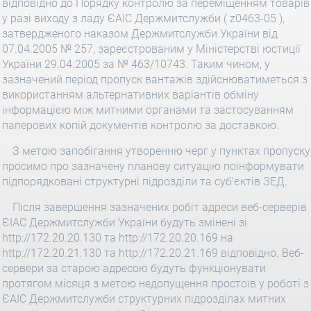
відповідно до Порядку контролю за переміщенням товарів
у разі виходу з ладу ЄАІС Держмитслужби ( z0463-05 ),
затвердженого наказом Держмитслужби України від
07.04.2005 № 257, зареєстрованим у Міністерстві юстиції
України 29.04.2005 за № 463/10743. Таким чином, у
зазначений період пропуск вантажів здійснюватиметься з
використанням альтернативних варіантів обміну
інформацією між митними органами та застосуванням
паперових копій документів контролю за доставкою.
З метою запобігання утворенню черг у пунктах пропуску
просимо про зазначену планову ситуацію поінформувати
підпорядковані структурні підрозділи та суб'єктів ЗЕД.
Після завершення зазначених робіт адреси веб-серверів
ЄІАС Держмитслужби України будуть змінені зі
http://172.20.20.130 та http://172.20.20.169 на
http://172.20.21.130 та http://172.20.21.169 відповідно. Веб-
сервери за старою адресою будуть функціонувати
протягом місяця з метою недопущення простоїв у роботі з
ЄАІС Держмитслужби структурних підрозділах митних