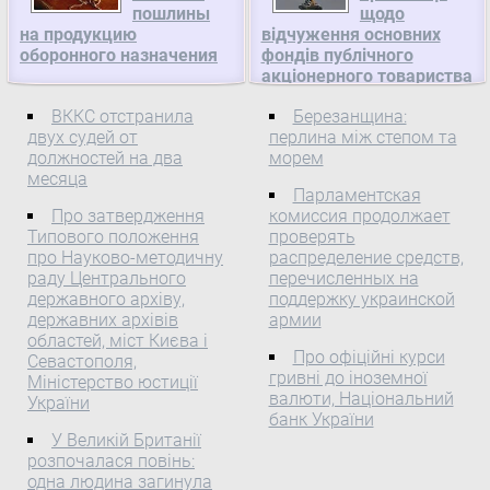
терминал.
пошлины
щодо
поділилася радістю:
на продукцию
відчуження основних
Щойно прийшла зі
оборонного назначения
фондів публічного
служби Божої ...
акціонерного товариства
“Укртранснафта”,
ВККС отстранила
Березанщина:
Кабінет Міністрів України
двух судей от
перлина між степом та
Про погодження
должностей на два
морем
пропозиції щодо
месяца
Парламентская
відчуження основних
Про затвердження
комиссия продолжает
фондів публічного
Типового положення
проверять
акціонерного товариства
про Науково-методичну
распределение средств,
"Укртранснафта"
раду Центрального
перечисленных на
Відповідно до частини
державного архіву,
поддержку украинской
сьомої статті 7 Закону
державних архівів
армии
областей, міст Києва і
України "Про
Про офіційні курси
Севастополя,
трубопровідний
гривні до іноземної
Міністерство юстиції
транспорт"( 192/96-ВР )
валюти, Національний
України
погодитися з
банк України
пропозицією
У Великій Британії
розпочалася повінь:
Міністерства енергетики
одна людина загинула
та вугільної