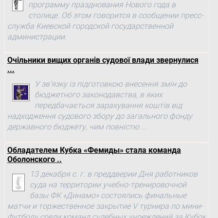
программу празднования Нового года в
столице. Об этом говорится в сообщении пресс-
служба Киевской городской государственной
администрации.
Очільники вищих органів судової влади звернулися
...
У зв’язку із підготовкою внесення змін до
бюджетного законодавства, в яких
передбачається зарахування коштів від
надходження судового збору до загального фонду
державного бюджету, чим повністю ...
Обладателем Кубка «Фемиды» стала команда
Оболонского ..
13 декабря с. г. в преддверии Дня работников
суда на территории учебно-тренировочной
базы ФК «Динамо» состоялись финальные
матчи и торжественное закрытие V турнира по мини-
футболу среди команд судебных учреждений за Кубок