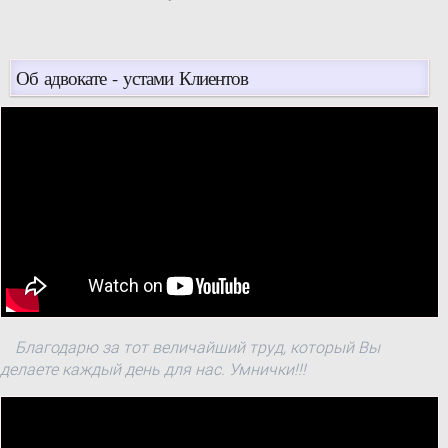
промисловості щодо
відчуження основних
фондів (м. Київ)
Об адвокате - устами Клиентов
публічного акціонерного
товариства
"Укртранснафта" за
переліком згідно з
додатком.
Благодарю за тот величайший труд, который Вы
делаете каждый день для нас. Умнички!!!