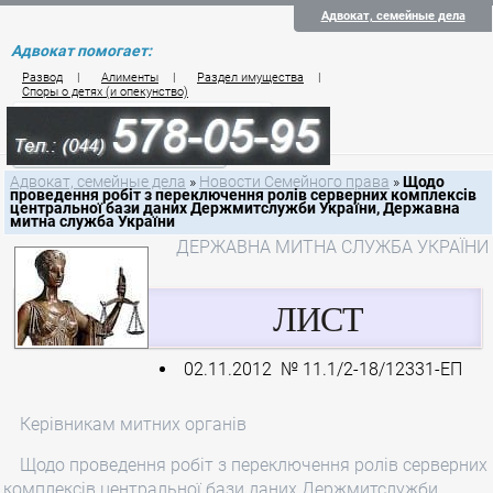
Адвокат, семейные дела
Адвокат помогает:
Развод
|
Алименты
|
Раздел имущества
|
Споры о детях (и опекунство)
Цены на услуги по семейному праву
Контакты семейного юриста
Адвокат, семейные дела
»
Новости Семейного права
»
Щодо
проведення робіт з переключення ролів серверних комплексів
центральної бази даних Держмитслужби України, Державна
митна служба України
ДЕРЖАВНА МИТНА СЛУЖБА УКРАЇНИ
ЛИСТ
02.11.2012 № 11.1/2-18/12331-ЕП
Керівникам митних органів
Щодо проведення робіт з переключення ролів серверних
комплексів центральної бази даних Держмитслужби