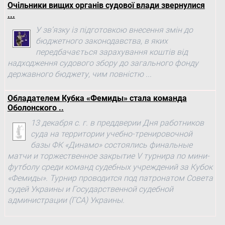
Очільники вищих органів судової влади звернулися
...
У зв’язку із підготовкою внесення змін до
бюджетного законодавства, в яких
передбачається зарахування коштів від
надходження судового збору до загального фонду
державного бюджету, чим повністю ...
Обладателем Кубка «Фемиды» стала команда
Оболонского ..
13 декабря с. г. в преддверии Дня работников
суда на территории учебно-тренировочной
базы ФК «Динамо» состоялись финальные
матчи и торжественное закрытие V турнира по мини-
футболу среди команд судебных учреждений за Кубок
«Фемиды». Турнир проводится под патронатом Совета
судей Украины и Государственной судебной
администрации (ГСА) Украины.