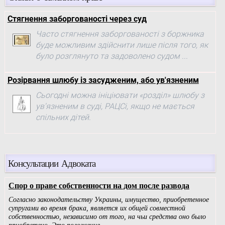
Стягнення заборгованості через суд
Часто стягнення заборгованості з боржника
буде можливим здійснити лише після того, як
було розглянуто та задоволено судом ...
Розірвання шлюбу із засудженим, або ув'язненим
Сьогодні можна ініціювати «розділ» шлюбу з
ув'язненим в суді, РАЦСі, якщо не мається
спільних дітей.
Консультации Адвоката