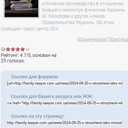
уголовное производство в отношении
бывшего министра финансов Украины
Ю. Колобова и других членов
Правительства Украины. Об этом
сообщает пресс-центр СБУ.
Юридическая Практика
Рейтинг:
4.7
/
5
, основан на
25
голосах.
Ссылка для форумов:
Ссылка для Вашего ресурса или ЖЖ:
Ссылка на эту страницу: