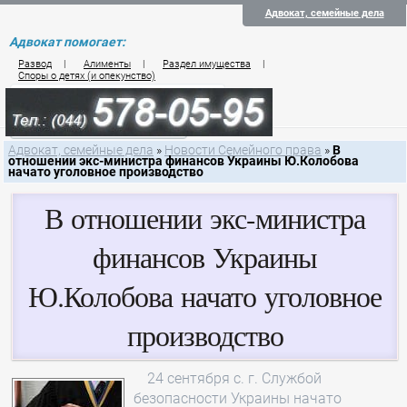
Адвокат, семейные дела
Адвокат помогает:
Развод
|
Алименты
|
Раздел имущества
|
Споры о детях (и опекунство)
Цены на услуги по семейному праву
Контакты семейного юриста
Адвокат, семейные дела
»
Новости Семейного права
»
В
отношении экс-министра финансов Украины Ю.Колобова
начато уголовное производство
В отношении экс-министра
финансов Украины
Ю.Колобова начато уголовное
производство
24 сентября с. г. Службой
безопасности Украины начато