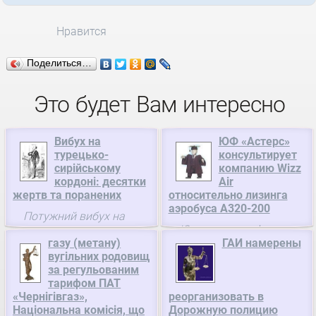
Нравится
Поделиться…
Это будет Вам интересно
Вибух на
ЮФ «Астерс»
турецько-
консультирует
сирійському
компанию Wizz
кордоні: десятки
Air
жертв та поранених
относительно лизинга
аэробуса A320-200
Потужний вибух на
Юридическая фирма
турецько-сирійському
газу (метану)
ГАИ намерены
«Астерс» выступила
кордоні забрав життя
вугільних родовищ
юридическим
щонайменше 12 людей.
за регульованим
советником ООО
На контрольно-
тарифом ПАТ
«Авиалинии Визз Эйр
пропускному пункті
«Чернігівгаз»,
реорганизовать в
Украина» в связи с
Джилвегозю в повітря
Національна комісія, що
Дорожную полицию