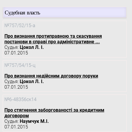
Судебная власть
№757/52/15-а
Про визнання протиправною та скасування
постанови в справі про адміністративне ...
Судья:
Цокол Л. І.
07.01.2015
№757/54/15-ц
Про визнання недійсним договору поруки
Судья:
Цокол Л. І.
07.01.2015
№6-48356ск14
Про стягнення заборгованості за кредитним
договором
Судья:
Наумчук М.І.
07.01.2015