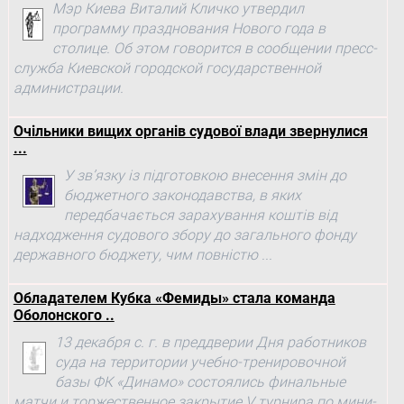
Мэр Киева Виталий Кличко утвердил
программу празднования Нового года в
столице. Об этом говорится в сообщении пресс-
служба Киевской городской государственной
администрации.
Очільники вищих органів судової влади звернулися
...
У зв’язку із підготовкою внесення змін до
бюджетного законодавства, в яких
передбачається зарахування коштів від
надходження судового збору до загального фонду
державного бюджету, чим повністю ...
Обладателем Кубка «Фемиды» стала команда
Оболонского ..
13 декабря с. г. в преддверии Дня работников
суда на территории учебно-тренировочной
базы ФК «Динамо» состоялись финальные
матчи и торжественное закрытие V турнира по мини-