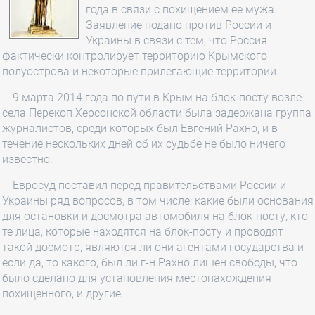
года в связи с похищением ее мужа.
Заявление подано против России и
Украины в связи с тем, что Россия
фактически контролирует территорию Крымского
полуострова и некоторые прилегающие территории.
9 марта 2014 года по пути в Крым на блок-посту возле
села Перекоп Херсонской области была задержана группа
журналистов, среди которых был Евгений Рахно, и в
течение нескольких дней об их судьбе не было ничего
известно.
Евросуд поставил перед правительствами России и
Украины ряд вопросов, в том числе: какие были основания
для остановки и досмотра автомобиля на блок-посту, кто
те лица, которые находятся на блок-посту и проводят
такой досмотр, являются ли они агентами государства и
если да, то какого, был ли г-н Рахно лишен свободы, что
было сделано для установления местонахождения
похищенного, и другие.