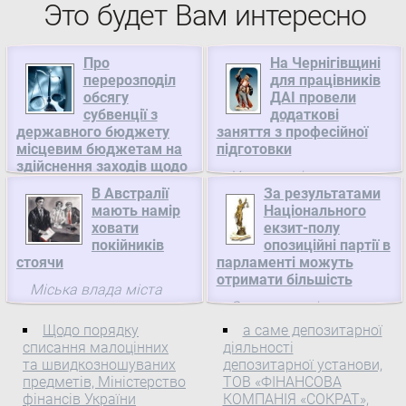
Это будет Вам интересно
Про
На Чернігівщині
перерозподіл
для працівників
обсягу
ДАІ провели
субвенції з
додаткові
державного бюджету
заняття з професійної
місцевим бюджетам на
підготовки
здійснення заходів щодо
У звязку зі значним
соціально-економічного
В Австралії
За результатами
ускладненням суспільно-
розвитку окремих
мають намір
Національного
політичної ситуації в
територій у 2012 році,
ховати
екзит-полу
Кабінет Міністрів України
Україні, посиленням
покійників
опозиційні партії в
збройного протистояння
стоячи
Про перерозподіл
парламенті можуть
в південно-східних
отримати більшість
обсягу субвенції з
Міська влада міста
областях нашої держави,
державного бюджету
За попередніми
Дарвін у Австралії
непоодинокими фактами
місцевим бюджетам на
результатами
збирається оптимізувати
Щодо порядку
а саме депозитарної
викриття диверсійно-
здійснення заходів щодо
Національного екзит-
списання малоцінних
діяльності
використання місця на
терористичних ...
соціально-економічного
та швидкозношуваних
депозитарної установи,
полу 2012, який проводив
цвинтарях і ховати
розвитку окремих
предметів, Міністерство
ТОВ «ФІНАНСОВА
опитування виборців
покійників у
фінансів України
КОМПАНІЯ «СОКРАТ»,
територій у 2012 році