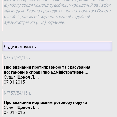
футболу среди команд судебных учреждений за Кубок
«Фемиды». Турнир проводится под патронатом Совета
судей Украины и Государственной судебной
администрации (ГСА) Украины.
Судебная власть
№757/52/15-а
Про визнання протиправною та скасування
постанови в справі про адміністративне ...
Судья:
Цокол Л. І.
07.01.2015
№757/54/15-ц
Про визнання недійсним договору поруки
Судья:
Цокол Л. І.
07.01.2015