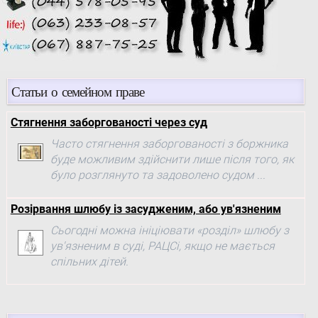
Статьи о семейном праве
Стягнення заборгованості через суд
Часто стягнення заборгованості з боржника
буде можливим здійснити лише після того, як
було розглянуто та задоволено судом ...
Розірвання шлюбу із засудженим, або ув'язненим
Сьогодні можна ініціювати «розділ» шлюбу з
ув'язненим в суді, РАЦСі, якщо не мається
спільних дітей.