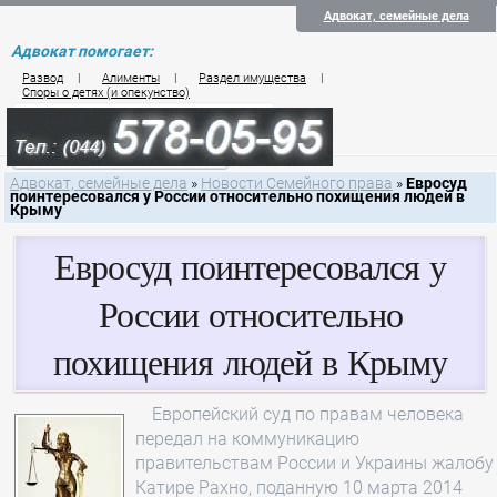
Адвокат, семейные дела
Адвокат помогает:
Развод
|
Алименты
|
Раздел имущества
|
Споры о детях (и опекунство)
Цены на услуги по семейному праву
Контакты семейного юриста
Адвокат, семейные дела
»
Новости Семейного права
»
Евросуд
поинтересовался у России относительно похищения людей в
Крыму
Евросуд поинтересовался у
России относительно
похищения людей в Крыму
Европейский суд по правам человека
передал на коммуникацию
правительствам России и Украины жалобу
Катире Рахно, поданную 10 марта 2014