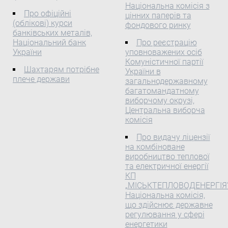
щодо їхнього
вертикальному
Національна комісія з
голосування за
положенні.
Про офіційні
цінних паперів та
партійними бюлетенями,
(облікові) курси
фондового ринку
банківських металів,
опозиційні партії можуть
Національний банк
Про реєстрацію
отримати більшість у
України
уповноважених осіб
парламенті.
Комуністичної партії
Шахтарям потрібне
України в
плече держави
загальнодержавному
багатомандатному
виборчому окрузі,
Центральна виборча
комісія
Про видачу ліцензії
на комбіноване
виробництво теплової
та електричної енергії
КП
„МІСЬКТЕПЛОВОДЕНЕРГІЯ”
Національна комісія,
що здійснює державне
регулювання у сфері
енергетики