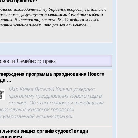
овости Семейного права
тверждена программа празднования Нового
да ...
Мэр Киева Виталий Кличко утвердил
программу празднования Нового года в
столице. Об этом говорится в сообщении
ресс-служба Киевской городской
осударственной администрации.
чільники вищих органів судової влади
ернулися ...