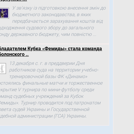
У зв’язку із підготовкою внесення змін до
бюджетного законодавства, в яких
передбачається зарахування коштів від
адходження судового збору до загального
онду державного бюджету, чим повністю ...
бладателем Кубка «Фемиды» стала команда
болонского ..
13 декабря с. г. в преддверии Дня
работников суда на территории учебно-
тренировочной базы ФК «Динамо»
остоялись финальные матчи и торжественное
акрытие V турнира по мини-футболу среди
оманд судебных учреждений за Кубок
Фемиды». Турнир проводится под патронатом
овета судей Украины и Государственной
удебной администрации (ГСА) Украины.