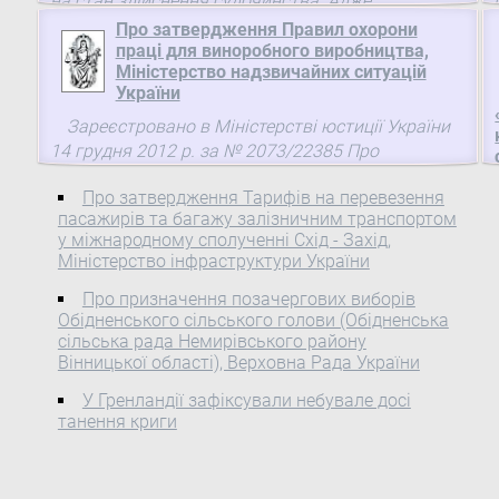
на стан здійснення судочинства. Адже ...
Про затвердження Правил охорони
праці для виноробного виробництва,
Міністерство надзвичайних ситуацій
України
Зареєстровано в Міністерстві юстиції України
14 грудня 2012 р. за № 2073/22385 Про
затвердження Правил охорони праці для
Про затвердження Тарифів на перевезення
виноробного виробництва
пасажирів та багажу залізничним транспортом
у міжнародному сполученні Схід - Захід,
Міністерство інфраструктури України
Про призначення позачергових виборів
Обідненського сільського голови (Обідненська
сільська рада Немирівського району
Вінницької області), Верховна Рада України
У Гренландії зафіксували небувале досі
танення криги