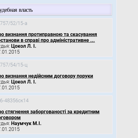
удебная власть
757/52/15-а
ро визнання протиправною та скасування
станови в справі про адміністративне ...
удья:
Цокол Л. І.
7.01.2015
757/54/15-ц
ро визнання недійсним договору поруки
удья:
Цокол Л. І.
7.01.2015
6-48356ск14
ро стягнення заборгованості за кредитним
оговором
удья:
Наумчук М.І.
7.01.2015