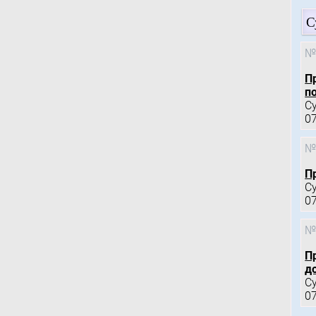
С
№
П
по
С
0
№
П
С
0
№
П
д
С
0