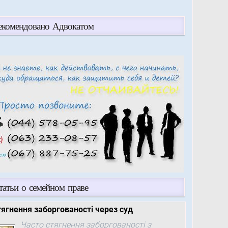
екомендовано Адвокатом
татьи о семейном праве
тягнення заборгованості через суд
Часто стягнення заборгованості з