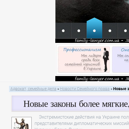
Адвокат, семейные дела
»
Новости Семейного права
»
Новые з
Новые законы более мягкие,
Экстремистские действия на Украине пол
представителями дипломатических миссий