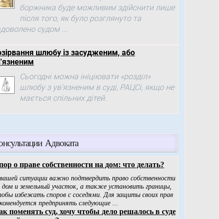
боржника буде можливим здійснити лише
після того, як було розглянуто та
доволено судом ...
озірвання шлюбу із засудженим, або
в'язненим
Сьогодні можна ініціювати «розділ»
шлюбу з ув'язненим в суді, РАЦСі, якщо не
мається спільних дітей.
онсультации Адвоката