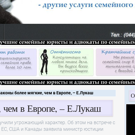
аконы более мягкие, чем в Европе, – Е.Лукаш
О
 чем в Европе, – Е.Лукаш
учили угрожающий характер. Об этом на встрече с
 ЕС, США и Канады заявила министр юстиции