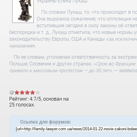
Украины Елена Лукаш.
По словам Лукаш, то, что происходит в п
Она выразила сожаление, что оппозиция не
вступившие сегодня в силу законы об отве
беспорядки и т. д., Лукаш отметила, что новые нормы
законодательству Европы, США и Канады «
за исключен
наказание
».
По ее словам, уголовная ответственность за экстрем
Польше, Словении и других странах. «
Срок во Франции т
привело к массовым протестам — до 30 лет
», — заявил
Рейтинг:
4.7
/
5
, основан на
25
голосах.
Ссылка для форумов: