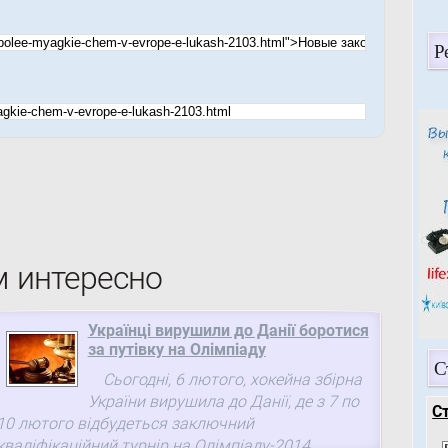
Р
м интересно
Українці вирушили до Данії боротися
за путівку на Олімпіаду
С
Сьогодні, 6 лютого, хокейна збірна
України вирушила до Данії, де з 7 по
С
10 лютого відбудеться заключний
кваліфікаційний турнір на Олімпіаду-2014.