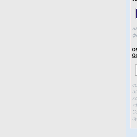
н
ф
О
О
с
з
к
«
С
с