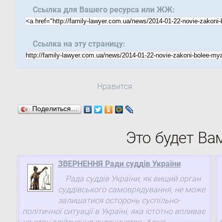
Ссылка для Вашего ресурса или ЖЖ:
Ссылка на эту страницу:
Нравится
Поделиться…
Это будет Ва
ЗВЕРНЕННЯ Ради суддів України
Рада суддів України, як вищий орган
суддівського самоврядування, не може
залишатися осторонь суспільно-
політичної ситуації в Україні, яка істотно впливає