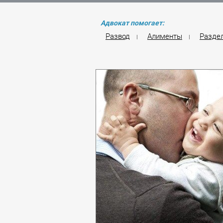
Адвокат помогает:
Развод
Алименты
Разде
|
|