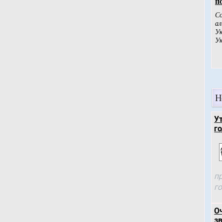
Н
У
го
п
г
О
зв