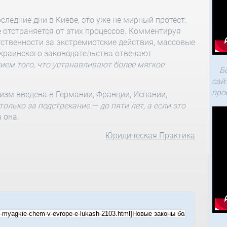
оследние дни в Киеве, это уже не мирный протест.
 отстраняется от этих процессов. Комментируя
тственности за экстремистские действия, массовые
 украинского законодательства отвечают
ием того, что устанавливают более мягкое
Б
сай
про
изм введена в Германии, Франции, Испании,
олько за подстрекание — до пяти лет, а если это
а она.
Юридическая Практика