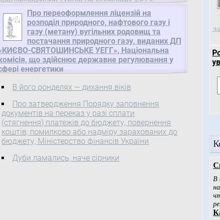
Про переоформлення ліцензій на
розподіл природного, нафтового газу і
за
газу (метану) вугільних родовищ та
постачання природного газу, виданих ДП
«КИЄВО-СВЯТОШИНСЬКЕ УЕГГ», Національна
Р
комісія, що здійснює державне регулювання у
у
сфері енергетики
Про переоформлення ліцензій на розподіл
В його ронделях — дихання віків
природного, нафтового газу і газу (метану)
Про затвердження Порядку заповнення
вугільних родовищ та постачання природного
документів на переказ у разі сплати
газу, газу (метану) вугільних родовищ за
(стягнення) платежів до бюджету, повернення
регульованим тарифом, виданих ДП «КИЄВО-
коштів, помилково або надміру зарахованих до
СВЯТОШИНСЬКЕ УЕГГ»
бюджету, Міністерство фінансів України
К
Дуби ламались, наче сірники