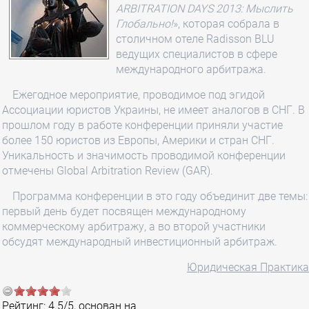
ARBITRATION DAYS 2013: Мыслить
Глобально!
», которая собрала в
столичном отеле Radisson BLU
ведущих специалистов в сфере
международного арбитража.
Ежегодное мероприятие, проводимое под эгидой
Ассоциации юристов Украины, не имеет аналогов в СНГ. В
прошлом году в работе конференции приняли участие
более 150 юристов из Европы, Америки и стран СНГ.
Уникальность и значимость проводимой конференции
отмечены Global Arbitration Review (GAR).
Программа конференции в это году объединит две темы:
первый день будет посвящен международному
коммерческому арбитражу, а во второй участники
обсудят международный инвестиционный арбитраж.
Юридическая Практика
Рейтинг:
4.5
/
5
, основан на