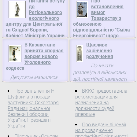
Питання вступу
Про
до
встановлення
Регіонального
вимог
екологічного
Товариству з
центру для Центральної
обмеженою
та Східної Європи,
відповідальністю "Сміла
Кабінет Міністрів України
Енергоінвест" щодо
провадження інших,
Питання вступу до
В Казахстане
Щасливе
видів діяльності,
принята спорная
закінчення
Регіонального
Національна комісія, що
версия нового
розлучення
екологічного центру для
здійснює державне
Уголовного
регулювання у сфері
Центральної та Східної
Починати
кодекса
комунальних послуг
Європи 1. Уповноважити
розповідь з військових
Депутаты мажилиса
Міністра екології та
дій, постійної наявності
Про встановлення
(нижняя палата)
природних ресурсів
чужої підлості в моєму
вимог Товариству з
парламента Казахстана
Про звільнення Н.
ВККС предоставила
Ставицького Едуарда
житті, смертельних
обмеженою
Шуфрича з посади
рекомендации для
одобрили изменения и
Анатолійовича підписати
розчарувань?
відповідальністю "Сміла
заступника Секретаря
назначения на
дополнения, внесенные
Статут Регіонального
Енергоінвест" щодо
Ради національної
должности судей
сенатом (верхняя
екологічного центру для
провадження інших, крім
безпеки і оборони
впервые
палата) парламента в
Центральної та Східної
України, Президент
ліцензованих, видів
проект Уголовного
Про видачу ліцензії
Європи та Угоду про
України
діяльності
на провадження
кодекса Республики
правовий статус
Підручник «Основи
професійної діяльності