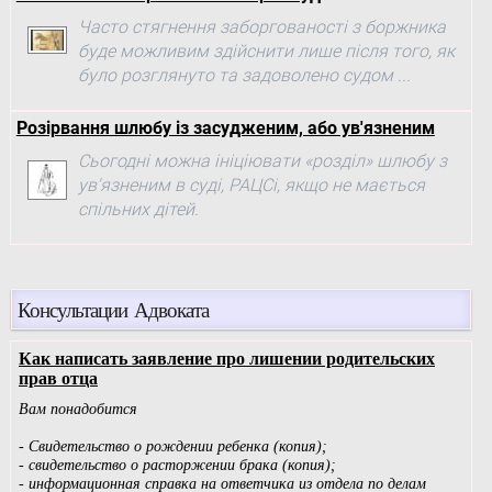
Часто стягнення заборгованості з боржника
буде можливим здійснити лише після того, як
було розглянуто та задоволено судом ...
Розірвання шлюбу із засудженим, або ув'язненим
Сьогодні можна ініціювати «розділ» шлюбу з
ув'язненим в суді, РАЦСі, якщо не мається
спільних дітей.
Консультации Адвоката