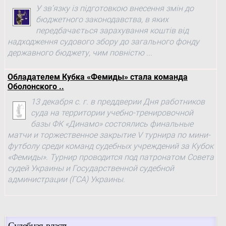
У зв’язку із підготовкою внесення змін до
бюджетного законодавства, в яких
передбачається зарахування коштів від
надходження судового збору до загального фонду
державного бюджету, чим повністю ...
Обладателем Кубка «Фемиды» стала команда
Оболонского ..
13 декабря с. г. в преддверии Дня работников
суда на территории учебно-тренировочной
базы ФК «Динамо» состоялись финальные
матчи и торжественное закрытие V турнира по мини-
футболу среди команд судебных учреждений за Кубок
«Фемиды». Турнир проводится под патронатом Совета
судей Украины и Государственной судебной
администрации (ГСА) Украины.
Судебная власть