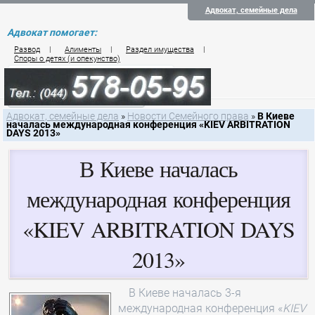
Адвокат, семейные дела
Адвокат помогает:
Развод
|
Алименты
|
Раздел имущества
|
Споры о детях (и опекунство)
Цены на услуги по семейному праву
Контакты семейного юриста
Адвокат, семейные дела
»
Новости Семейного права
»
В Киеве
началась международная конференция «KIEV ARBITRATION
DAYS 2013»
В Киеве началась
международная конференция
«KIEV ARBITRATION DAYS
2013»
В Киеве началась 3-я
международная конференция «
KIEV