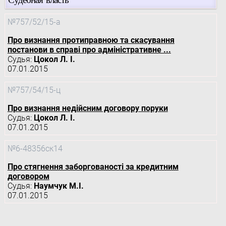
№757/52/15-а
Про визнання протиправною та скасування
постанови в справі про адміністративне ...
Судья:
Цокол Л. І.
07.01.2015
№757/54/15-ц
Про визнання недійсним договору поруки
Судья:
Цокол Л. І.
07.01.2015
№6-48356ск14
Про стягнення заборгованості за кредитним
договором
Судья:
Наумчук М.І.
07.01.2015