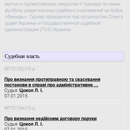
матчи и торжественное закрытие V турнира по мини-
футболу среди команд судебных учреждений за Кубок
«Фемиды». Турнир проводится под патронатом Совета
судей Украины и Государственной судебной
администрации (ГСА) Украины.
Судебная власть
№757/52/15-а
Про визнання протиправною та скасування
постанови в справі про адміністративне ...
Судья:
Цокол Л. І.
07.01.2015
№757/54/15-ц
Про визнання недійсним договору поруки
Судья:
Цокол Л. І.
07.01.2015