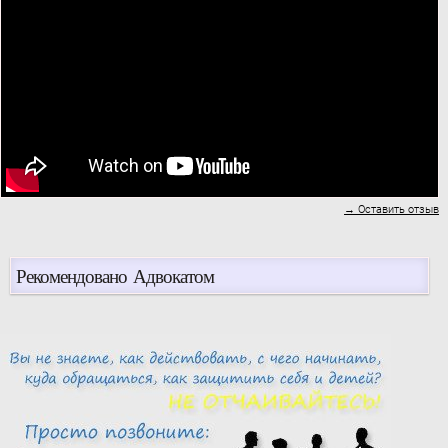
Міністерстві юстиції
України 13.06.2006 за №
701/12575, Національна
комісія, що здійснює
державне регулювання у
сфері енергетики,
ПОСТАНОВЛЯЄ:
→ Оставить отзыв
Рекомендовано Адвокатом