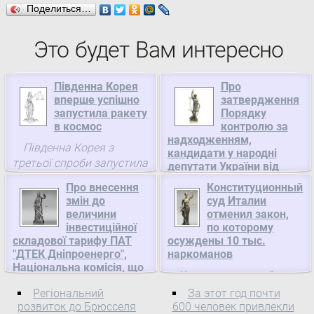
Поделиться…
Это будет Вам интересно
Південна Корея
Про
вперше успішно
затвердження
запустила ракету
Порядку
в космос
контролю за
надходженням,
Південна Корея з
кандидати у народні
третьої спроби запустила
депутати України від
космічний супутник зі
яких зареєстровані в
Про внесення
Конституционный
загальнодержавному
своєї території.
змін до
суд Италии
багатомандатному
величини
отменил закон,
виборчому окрузі, та
інвестиційної
по которому
кандидатів у народні
складової тарифу ПАТ
осуждены 10 тыс.
депутати України в
"ДТЕК Дніпроенерго",
наркоманов
одномандатних виборчих
Національна комісія, що
округах, Міністерство
Конституционный суд
здійснює державне
інфраструктури України
Италии смягчил
Регіональний
За этот год почти
регулювання у сфері
наказание за хранение и
розвиток до Брюсселя
600 человек привлекли
енергетики
Про затвердження