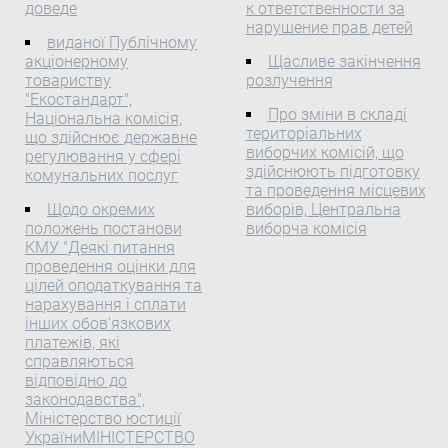
доведе
к ответственности за
распространение
Порядку контролю за
Про внесення змін до
нарушение прав детей
марихуаны, пишет BBC
надходженням, обліком і
величини інвестиційної
виданої Публічному
News. Суд признал
використанням коштів
акціонерному
Щасливе закінчення
складової тарифу ПАТ
нелегитимным закон от
виборчих фондів
товариству
розлучення
"ДТЕК Дніпроенерго"
2006 года, который
"Екостандарт",
політичних партій,
Відповідно до Закону
Про зміни в складі
Національна комісія,
приравнял коноплю к
кандидати у народні
України "Про
територіальних
що здійснює державне
героину и кокаину.
депутати України від яких
електроенергетику" (
виборчих комісій, що
регулювання у сфері
зареєстровані в
здійснюють підготовку
575/97-ВР ), Указу
комунальних послуг
загальнодержавному
та проведення місцевих
Президента України від
Щодо окремих
виборів, Центральна
багатомандатному
23.11.2011 № 1059 (
положень постанови
виборча комісія
виборчому окрузі, та
1059/2011 ) "Про
КМУ "Деякі питання
кандидатів у народні
Національну комісію, що
проведення оцінки для
депутати України в
здійснює державне
цілей оподаткування та
одномандатних виборчих
нарахування і сплати
регулювання у сфері
округах
інших обов'язкових
енергетики",
платежів, які
розпорядження Кабінету
справляються
Міністрів України від
відповідно до
08.09.2004 № 648-р( 648-
законодавства",
2004-р ) "Про заходи
Міністерство юстиції
УкраїниМІНІСТЕРСТВО
щодо реконструкції та