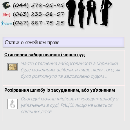
Статьи о семейном праве
Стягнення заборгованості через суд
Часто стягнення заборгованості з боржника
буде можливим здійснити лише після того, як
було розглянуто та задоволено судом ...
Розірвання шлюбу із засудженим, або ув'язненим
Сьогодні можна ініціювати «розділ» шлюбу з
ув'язненим в суді, РАЦСі, якщо не мається
спільних дітей.