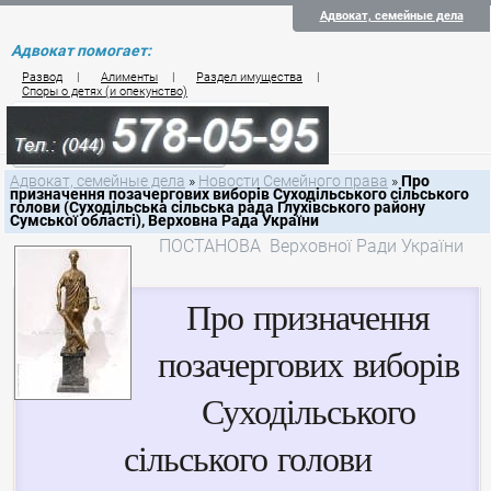
Адвокат, семейные дела
Адвокат помогает:
Развод
|
Алименты
|
Раздел имущества
|
Споры о детях (и опекунство)
Цены на услуги по семейному праву
Контакты семейного юриста
Адвокат, семейные дела
»
Новости Семейного права
»
Про
призначення позачергових виборів Суходільського сільського
голови (Суходільська сільська рада Глухівського району
Сумської області), Верховна Рада України
ПОСТАНОВА Верховної Ради України
Про призначення
позачергових виборів
Суходільського
сільського голови