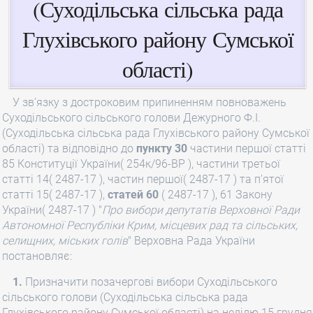
(Суходільська сільська рада
Глухівського району Сумської
області)
У зв’язку з достроковим припиненням повноважень
Суходільського сільського голови Дежурного Ф.І.
(Суходільська сільська рада Глухівського району Сумської
області) та відповідно до
пункту 30
частини першої статті
85 Конституції України( 254к/96-ВР ), частини третьої
статті 14( 2487-17 ), частин першої( 2487-17 ) та п’ятої
статті 15( 2487-17 ),
статей 60
( 2487-17 ), 61 Закону
України( 2487-17 ) "
Про вибори депутатів Верховної Ради
Автономної Республіки Крим, місцевих рад та сільських,
селищних, міських голів
" Верховна Рада України
постановляє:
1.
Призначити позачергові вибори Суходільського
сільського голови (Суходільська сільська рада
Глухівського району Сумської області) на неділю 15 грудня