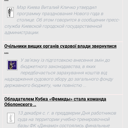
Мэр Киева Виталий Кличко утвердил
программу празднования Нового года в
столице. Об этом говорится в сообщении пресс-
служба Киевской городской государственной
администрации.
Очільники вищих органів судової влади звернулися
...
У зв’язку із підготовкою внесення змін до
бюджетного законодавства, в яких
передбачається зарахування коштів від
надходження судового збору до загального фонду
державного бюджету, чим повністю ...
Обладателем Кубка «Фемиды» стала команда
Оболонского ..
13 декабря с. г. в преддверии Дня работников
суда на территории учебно-тренировочной
базы ФК «Динамо» состоялись финальные